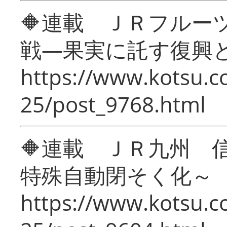
🔶連載 ＪＲフルー
戦―果実に託す復興
https://www.kotsu.c
25/post_9768.html
🔶連載 ＪＲ九州 
特殊自動閉そく化～
https://www.kotsu.c