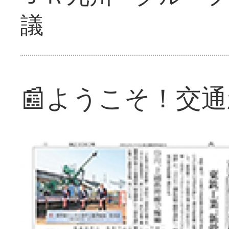
議
📰ようこそ！交