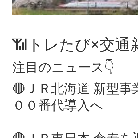
📶トレたび×交通
注目のニュース👇
🔴ＪＲ北海道 新型
００番代導入へ
🔴ＪＲ東日本 傘寿