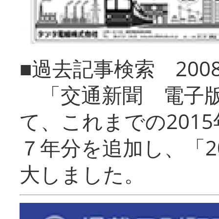
■過去記事検索 20
「交通新聞 電子版
て、これまでの201
７年分を追加し、「2
大しました