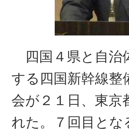
四国４県と自治
する四国新幹線整
会が２１日、東京
れた。７回目とな