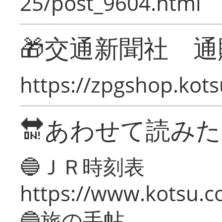
25/post_9604.html
🎁交通新聞社 通
https://zpgshop.kots
🔛あわせて読み
🔵ＪＲ時刻表
https://www.kotsu.co
🔵旅の手帖