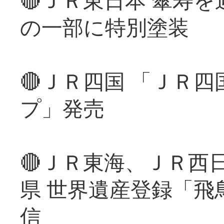
の一部に特別塗装
🔴ＪＲ四国 「ＪＲ
プ」発売
🔴ＪＲ東海、ＪＲ西
県 世界遺産登録「飛
信