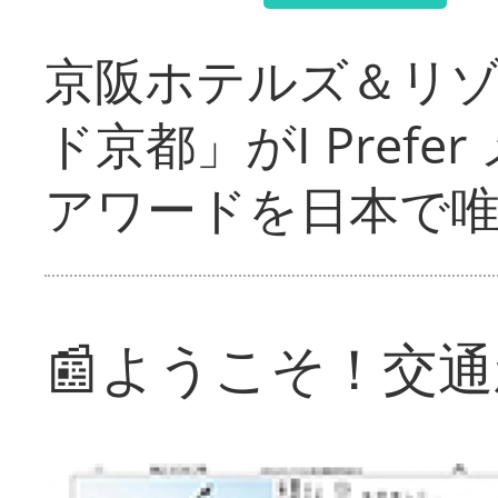
京阪ホテルズ＆リ
ド京都」がI Pref
アワードを日本で
📰ようこそ！交