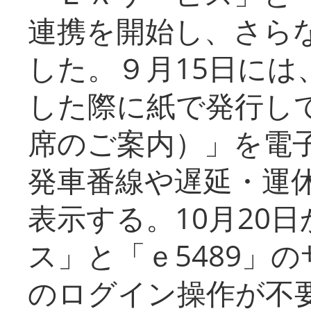
連携を開始し、さら
した。９月15日には
した際に紙で発行し
席のご案内）」を電
発車番線や遅延・運
表示する。10月20
ス」と「ｅ5489」
のログイン操作が不