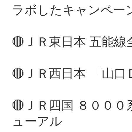
ラボしたキャンペー
🔴ＪＲ東日本 五能
🔴ＪＲ西日本 「山
🔴ＪＲ四国 ８００
ューアル