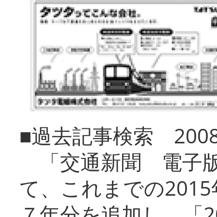
■過去記事検索 20
「交通新聞 電子版
て、これまでの201
７年分を追加し、「2