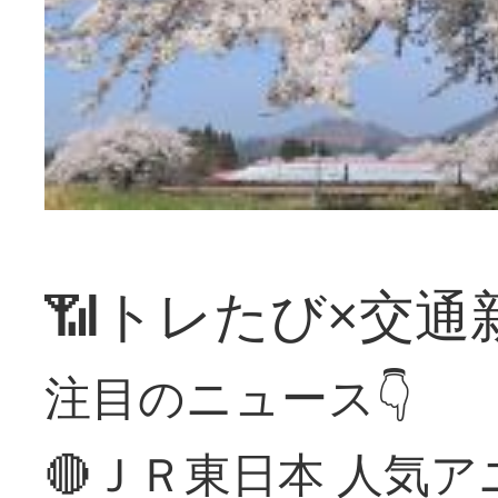
📶トレたび×交通
注目のニュース👇
🔴ＪＲ東日本 人気