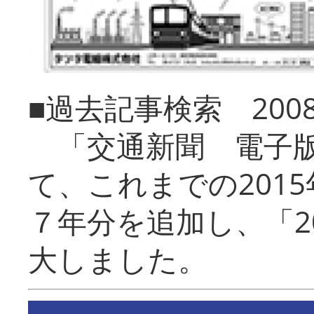
■過去記事検索 20
「交通新聞 電子版
て、これまでの201
７年分を追加し、「2
大しました