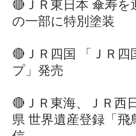
🔴ＪＲ東日本 傘寿
の一部に特別塗装
🔴ＪＲ四国 「ＪＲ
プ」発売
🔴ＪＲ東海、ＪＲ西
県 世界遺産登録「飛
信