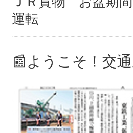
ＪＲ貨物 お盆期間
運転
📰ようこそ！交