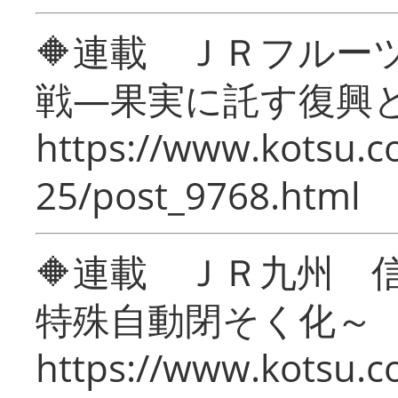
🔶連載 ＪＲフルー
戦―果実に託す復興
https://www.kotsu.c
25/post_9768.html
🔶連載 ＪＲ九州 
特殊自動閉そく化～
https://www.kotsu.c