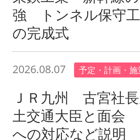
強 トンネル保守工
の完成式
2026.08.07
予定・計画・施
ＪＲ九州 古宮社長
土交通大臣と面会 
への対応など説明