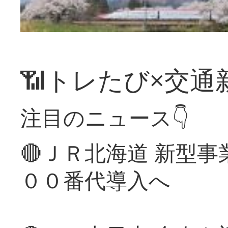
📶トレたび×交通
注目のニュース👇
🔴ＪＲ北海道 新型
００番代導入へ