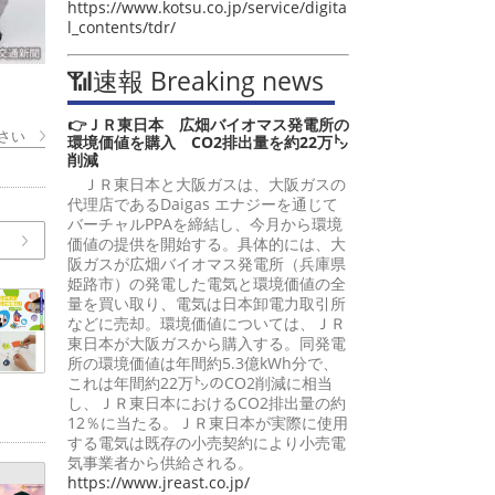
https://www.kotsu.co.jp/service/digita
l_contents/tdr/
📶速報 Breaking news
👉ＪＲ東日本 広畑バイオマス発電所の
さい
環境価値を購入 CO2排出量を約22万㌧
削減
ＪＲ東日本と大阪ガスは、大阪ガスの
代理店であるDaigas エナジーを通じて
バーチャルPPAを締結し、今月から環境
価値の提供を開始する。具体的には、大
阪ガスが広畑バイオマス発電所（兵庫県
姫路市）の発電した電気と環境価値の全
量を買い取り、電気は日本卸電力取引所
などに売却。環境価値については、ＪＲ
東日本が大阪ガスから購入する。同発電
所の環境価値は年間約5.3億kWh分で、
これは年間約22万㌧のCO2削減に相当
し、ＪＲ東日本におけるCO2排出量の約
12％に当たる。ＪＲ東日本が実際に使用
する電気は既存の小売契約により小売電
気事業者から供給される。
https://www.jreast.co.jp/