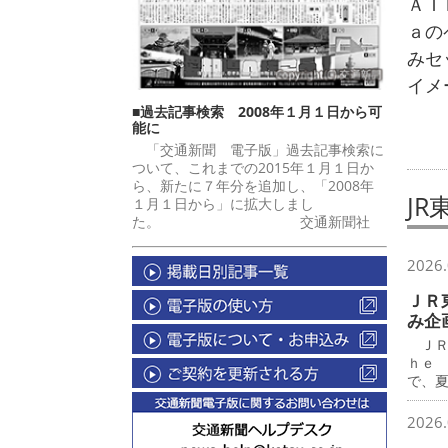
ＡＩ
ａの
みセ
イメ
■過去記事検索 2008年１月１日から可
能に
「交通新聞 電子版」過去記事検索に
ついて、これまでの2015年１月１日か
ら、新たに７年分を追加し、「2008年
J
１月１日から」に拡大しまし
た。 交通新聞社
2026.
ＪＲ
み企
ＪＲ
ｈｅ
で、
2026.