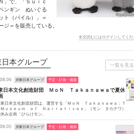
Ｎ」で、「Ｓｕｉｃ
ペンギン ぬいぐる
ット（パイル）」＝
ージ＝を販売している。
全文読むにはログインしてくだ
R東日本グループ
一覧を見る
08.06
JR東日本グループ
予定・計画・施策
東日本文化創造財団 ＭｏＮ Ｔａｋａｎａｗａで夏休
画
東日本文化創造財団は、運営する「ＭｏＮ Ｔａｋａｎａｗａ：Ｔ
 Ｍｕｓｅｕｍ ｏｆ Ｎａｒｒａｔｉｖｅｓ」（モン タカナワ）
夏休み企画「ひらけモン、
08.05
JR東日本グループ
予定・計画・施策