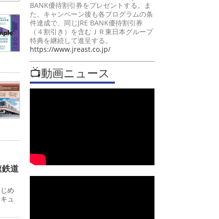
BANK優待割引券をプレゼントする。ま
た、キャンペーン後も各プログラムの条
件達成で、同じJRE BANK優待割引券
（４割引き）を含むＪＲ東日本グループ
特典を継続して進呈する。
https://www.jreast.co.jp/
📺動画ニュース
速鉄道
はじめ
ンキュ