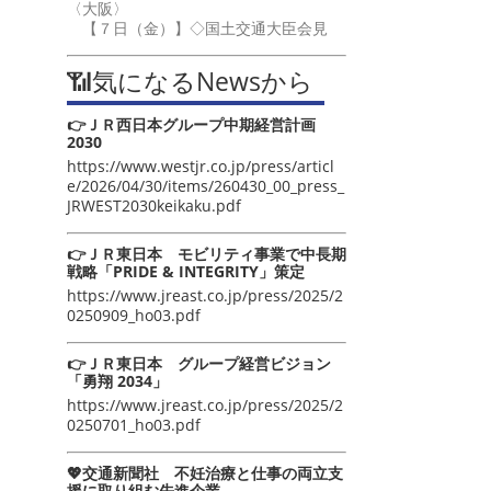
〈大阪〉
【７日（金）】◇国土交通大臣会見
📶気になるNewsから
👉ＪＲ西日本グループ中期経営計画
2030
https://www.westjr.co.jp/press/articl
e/2026/04/30/items/260430_00_press_
JRWEST2030keikaku.pdf
👉ＪＲ東日本 モビリティ事業で中長期
戦略「PRIDE & INTEGRITY」策定
https://www.jreast.co.jp/press/2025/2
0250909_ho03.pdf
👉ＪＲ東日本 グループ経営ビジョン
「勇翔 2034」
https://www.jreast.co.jp/press/2025/2
0250701_ho03.pdf
💖交通新聞社 不妊治療と仕事の両立支
援に取り組む先進企業