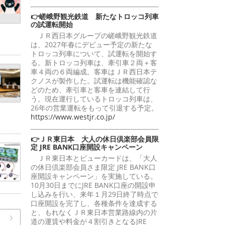
👉嵯峨野観光鉄道 新たなトロッコ列車
の試運転開始
ＪＲ西日本グループの嵯峨野観光鉄道
は、2027年春にデビュー予定の新たな
トロッコ列車について、試運転を開始す
る。新トロッコ列車は、牽引車２両＋客
車４両の６両編成。客車はＪＲ西日本テ
クノスが製作した。試運転は機能確認な
どのため、牽引車と客車を連結して行
う。現在運行しているトロッコ列車は、
26年の営業運転をもって引退する予定。
https://www.westjr.co.jp/
👉ＪＲ東日本 大人の休日倶楽部会員限
定 JRE BANK口座開設キャンペーン
ＪＲ東日本とビューカードは、「大人
の休日倶楽部会員さま限定 JRE BANK口
座開設キャンペーン」を実施している。
10月30日までにJRE BANK口座の開設申
し込みを行い、来年１月29日終了時点で
口座開設を完了し、各種条件を達成する
と、もれなくＪＲ東日本営業路線内の片
道の運賃や料金が４割引きとなるJRE