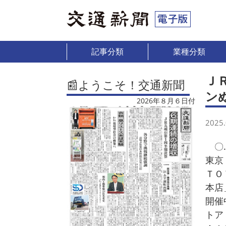
記事分類
業種分類
Ｊ
📰ようこそ！交通新聞
ン
2026年８月６日付
2025.
〇…
東京
ＴＯ
本店
開催
トア