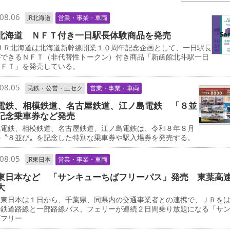
08.06
JR北海道
営業・事業・車両
北海道 ＮＦＴ付き一日駅長体験商品を発売
ＪＲ北海道は北海道新幹線開業１０周年記念企画として、一日駅長
ができるＮＦＴ（非代替性トークン）付き商品「新函館北斗駅一日
ＮＦＴ」を発売している。
08.05
民鉄・公営・三セク
営業・事業・車両
電鉄、相模鉄道、名古屋鉄道、江ノ島電鉄 「８並
記念乗車券など発売
電鉄、相模鉄道、名古屋鉄道、江ノ島電鉄は、令和８年８月
の〝８並び〟を記念した特別な乗車券や駅入場券を発売する。
08.05
JR東日本
営業・事業・車両
東日本など 「サンキューちばフリーパス」発売 東葉高
大
東日本は１日から、千葉県、同県内の交通事業者との連携で、ＪＲを
の鉄道路線と一部路線バス、フェリーが連続２日間乗り放題になる「サ
ばフリー