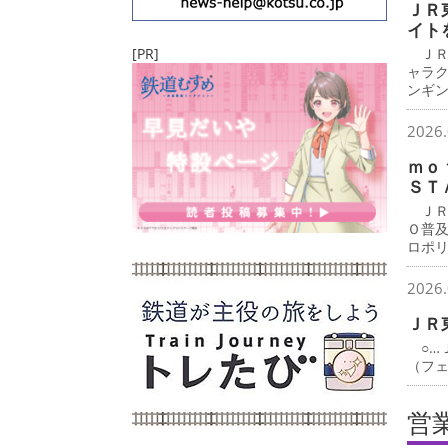
ＪＲ
イト
[PR]
ＪＲ
ャラ
ンギ
2026.
ｍｏ
ＳＴ
ＪＲ
Ｏ普
ロポ
2026.
ＪＲ
○…
（フ
営