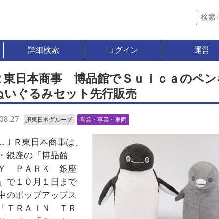
詳細検索
ログイン
運営
Ｒ東日本商事 博品館でＳｕｉｃａのペン
ぬいぐるみセット先行販売
08.27
JR東日本グループ
営業・事業・車両
ＪＲ東日本商事は、
・銀座の「博品館
Ｙ ＰＡＲＫ 銀座
」で１０月１日まで
中のポップアップス
「ＴＲＡＩＮ ＴＲ