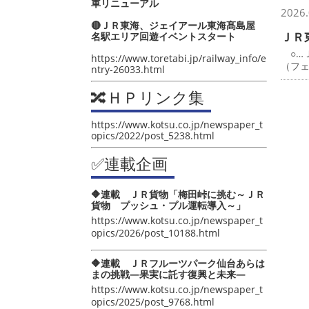
車リニューアル
2026.
🔴ＪＲ東海、ジェイアール東海髙島屋
ＪＲ
名駅エリア回遊イベントスタート
○…
https://www.toretabi.jp/railway_info/e
（フ
ntry-26033.html
🔀ＨＰリンク集
https://www.kotsu.co.jp/newspaper_t
opics/2022/post_5238.html
✅連載企画
🔶連載 ＪＲ貨物「梅田峠に挑む～ＪＲ
貨物 プッシュ・プル運転導入～」
https://www.kotsu.co.jp/newspaper_t
opics/2026/post_10188.html
🔶連載 ＪＲフルーツパーク仙台あらは
まの挑戦―果実に託す復興と未来―
https://www.kotsu.co.jp/newspaper_t
opics/2025/post_9768.html