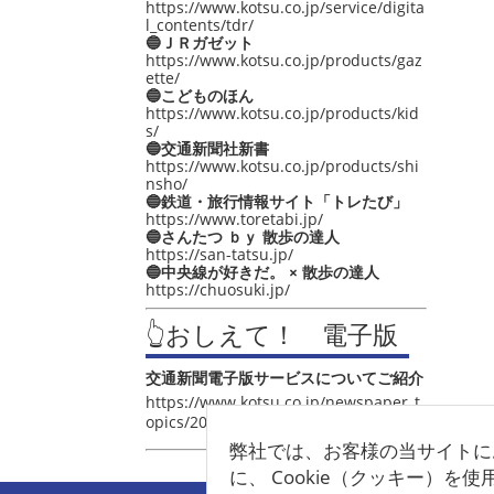
https://www.kotsu.co.jp/service/digita
l_contents/tdr/
🔵ＪＲガゼット
https://www.kotsu.co.jp/products/gaz
ette/
🔵こどものほん
https://www.kotsu.co.jp/products/kid
s/
🔵交通新聞社新書
https://www.kotsu.co.jp/products/shi
nsho/
🔵鉄道・旅行情報サイト「トレたび」
https://www.toretabi.jp/
🔵さんたつ ｂｙ 散歩の達人
https://san-tatsu.jp/
🔵中央線が好きだ。 × 散歩の達人
https://chuosuki.jp/
👆おしえて！ 電子版
交通新聞電子版サービスについてご紹介
https://www.kotsu.co.jp/newspaper_t
opics/2021/post_4048.html
弊社では、お客様の当サイトに
に、 Cookie（クッキー）を