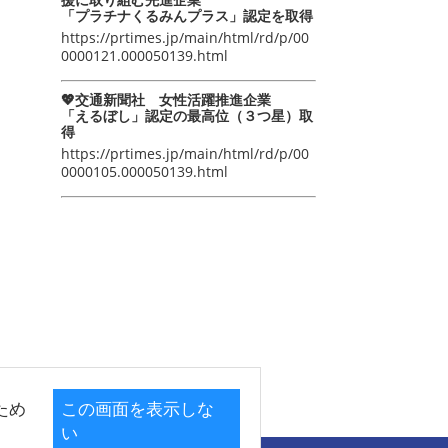
「プラチナくるみんプラス」認定を取得
https://prtimes.jp/main/html/rd/p/00
0000121.000050139.html
💖交通新聞社 女性活躍推進企業
「えるぼし」認定の最高位（３つ星）取
得
https://prtimes.jp/main/html/rd/p/00
0000105.000050139.html
ため
この画面を表示しな
い