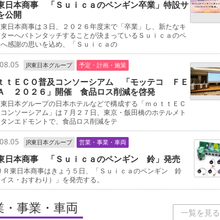
東日本商事 「Ｓｕｉｃａのペンギン卒業」特設サ
を公開
東日本商事は３日、２０２６年度末で「卒業」し、新たなキ
クターへバトンタッチすることが決まっているＳｕｉｃａのペ
ンへ感謝の思いを込め、「Ｓｕｉｃａの
08.05
JR東日本グループ
予定・計画・施策
ｔｔＥＣＯ普及コンソーシアム 「モッテコ ＦＥ
Ａ ２０２６」開催 食品ロス削減を啓発
東日本グループの日本ホテルなどで構成する「ｍｏｔｔＥＣ
及コンソーシアム」は７月２７日、東京・飯田橋のホテルメト
リタンエドモントで、食品ロス削減をテ
08.05
JR東日本グループ
営業・事業・車両
東日本商事 「Ｓｕｉｃａのペンギン 鈴」発売
ＪＲ東日本商事はきょう５日、「Ｓｕｉｃａのペンギン 鈴
ェイス・おすわり）」を発売する。
業・事業・車両
一覧を見る