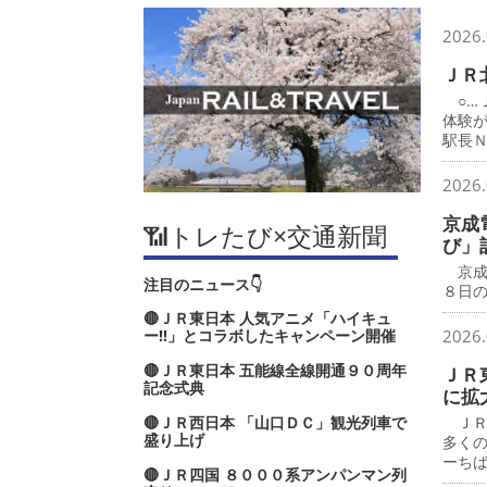
2026.
ＪＲ
○…
体験
駅長
2026.
京成
📶トレたび×交通新聞
び」
京成
注目のニュース👇
８日
🔴ＪＲ東日本 人気アニメ「ハイキュ
ー‼」とコラボしたキャンペーン開催
2026.
🔴ＪＲ東日本 五能線全線開通９０周年
ＪＲ
記念式典
に拡
🔴ＪＲ西日本 「山口ＤＣ」観光列車で
ＪＲ
盛り上げ
多く
ーち
🔴ＪＲ四国 ８０００系アンパンマン列