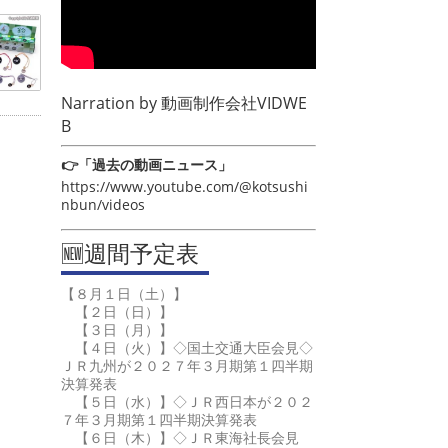
Narration by
動画制作会社VIDWE
B
👉「過去の動画ニュース」
https://www.youtube.com/@kotsushi
nbun/videos
🆕週間予定表
【８月１日（土）】
【２日（日）】
【３日（月）】
【４日（火）】◇国土交通大臣会見◇
ＪＲ九州が２０２７年３月期第１四半期
決算発表
【５日（水）】◇ＪＲ西日本が２０２
７年３月期第１四半期決算発表
【６日（木）】◇ＪＲ東海社長会見