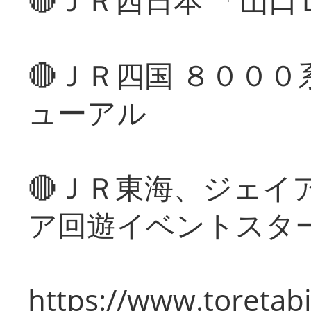
🔴ＪＲ四国 ８００
ューアル
🔴ＪＲ東海、ジェイ
ア回遊イベントスタ
https://www.toretabi