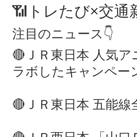
📶トレたび×交通
注目のニュース👇
🔴ＪＲ東日本 人気
ラボしたキャンペー
🔴ＪＲ東日本 五能
🔴ＪＲ西日本 「山