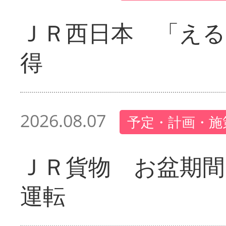
ＪＲ西日本 「える
得
2026.08.07
予定・計画・施
ＪＲ貨物 お盆期間
運転