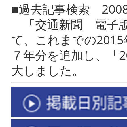
■過去記事検索 20
「交通新聞 電子版
て、これまでの201
７年分を追加し、「2
大しました