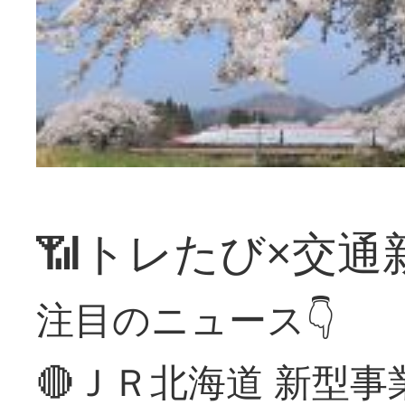
📶トレたび×交通
注目のニュース👇
🔴ＪＲ北海道 新型