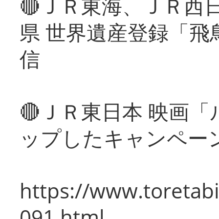
🔴ＪＲ東海、ＪＲ西
県 世界遺産登録「飛
信
🔴ＪＲ東日本 映画
ップしたキャンペー
https://www.toretabi
091.html