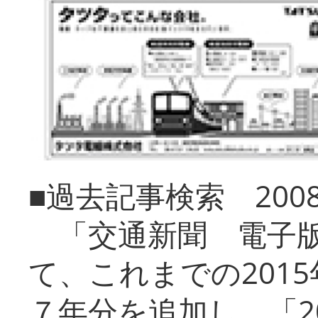
■過去記事検索 20
「交通新聞 電子版
て、これまでの201
７年分を追加し、「2