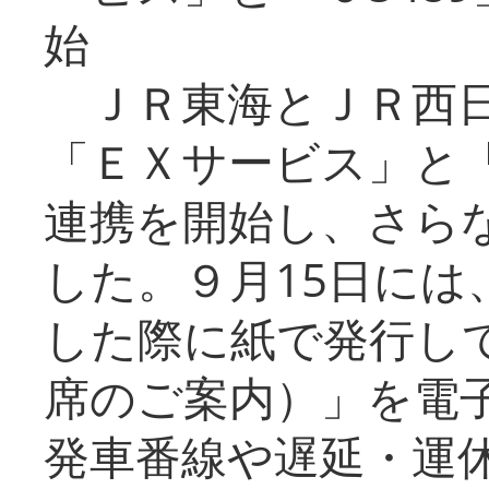
始
ＪＲ東海とＪＲ西日
「ＥＸサービス」と「
連携を開始し、さら
した。９月15日には
した際に紙で発行し
席のご案内）」を電
発車番線や遅延・運