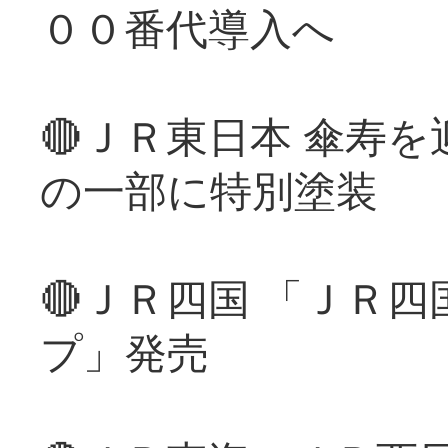
００番代導入へ
🔴ＪＲ東日本 傘寿
の一部に特別塗装
🔴ＪＲ四国 「ＪＲ
プ」発売