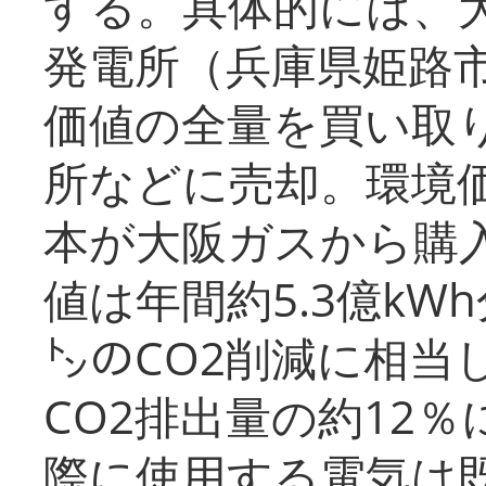
する。具体的には、
発電所（兵庫県姫路
価値の全量を買い取
所などに売却。環境
本が大阪ガスから購
値は年間約5.3億kW
㌧のCO2削減に相当
CO2排出量の約12
際に使用する電気は