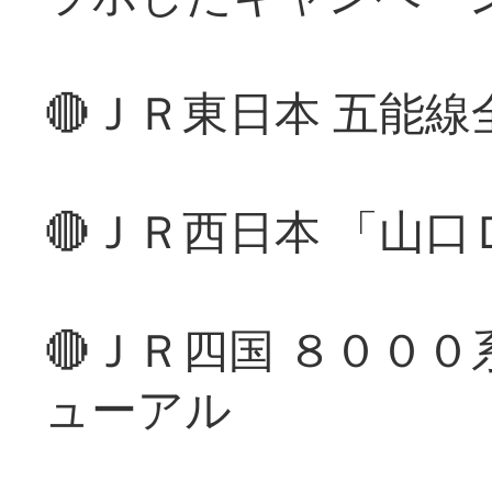
🔴ＪＲ東日本 五能
🔴ＪＲ西日本 「山
🔴ＪＲ四国 ８００
ューアル