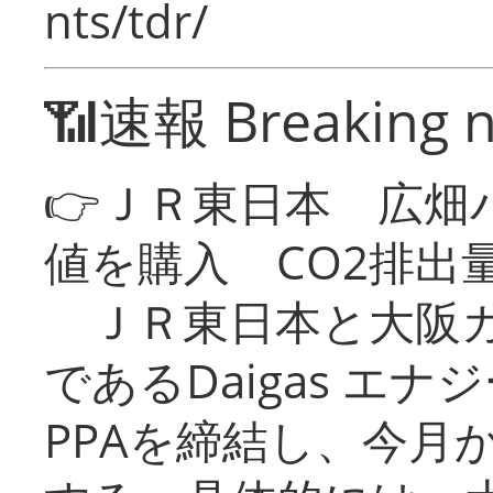
nts/tdr/
📶速報 Breaking 
👉ＪＲ東日本 広畑
値を購入 CO2排出
ＪＲ東日本と大阪ガ
であるDaigas エ
PPAを締結し、今月