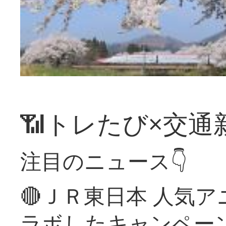
📶トレたび×交通
注目のニュース👇
🔴ＪＲ東日本 人気
ラボしたキャンペー