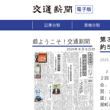
記事分類
業種分類
第
📰ようこそ！交通新聞
約
2026年８月６日付
2025.
ＪＲ
２回
会」
賛、
援）
屋町