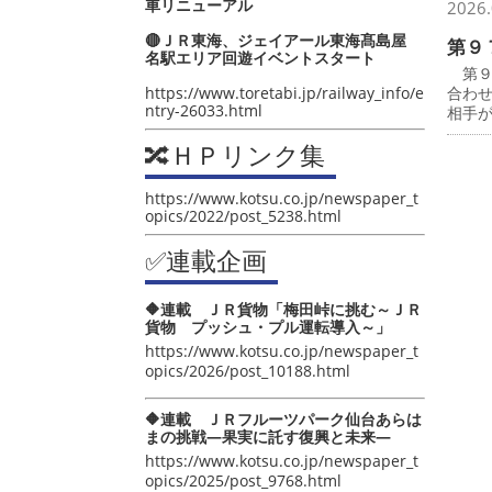
車リニューアル
2026.
🔴ＪＲ東海、ジェイアール東海髙島屋
第９
名駅エリア回遊イベントスタート
第９
https://www.toretabi.jp/railway_info/e
合わ
ntry-26033.html
相手
🔀ＨＰリンク集
https://www.kotsu.co.jp/newspaper_t
opics/2022/post_5238.html
✅連載企画
🔶連載 ＪＲ貨物「梅田峠に挑む～ＪＲ
貨物 プッシュ・プル運転導入～」
https://www.kotsu.co.jp/newspaper_t
opics/2026/post_10188.html
🔶連載 ＪＲフルーツパーク仙台あらは
まの挑戦―果実に託す復興と未来―
https://www.kotsu.co.jp/newspaper_t
opics/2025/post_9768.html