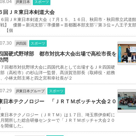
08.04
JR東日本
スポーツ
６回ＪＲ東日本剣道大会
３６回ＪＲ東日本剣道大会（７月１５、１６日、秋田市・秋田県立武
体戦】 優勝＝新潟支部▽準優勝＝首都圏本部支部▽第３位＝八王子支
部 【個
07.30
JR四国
スポーツ
四国硬式野球部 都市対抗本大会出場で高松市長を
訪問
７回都市対抗野球大会に四国代表として出場するＪＲ四国硬
球部（高松市）の杉山洋一監督、髙須賀浩部長（取締役・総務
）、小林太郎主将と四之宮和幸社長が２
07.29
JR東日本グループ
スポーツ
東日本テクノロジー 「ＪＲＴＭボッチャ大会２０
」
東日本テクノロジー（ＪＲＴＭ）は１７日、埼玉県伊奈町に
３月開所した総合研修センターで「ＪＲＴＭボッチャ大会２０
」を開催した。