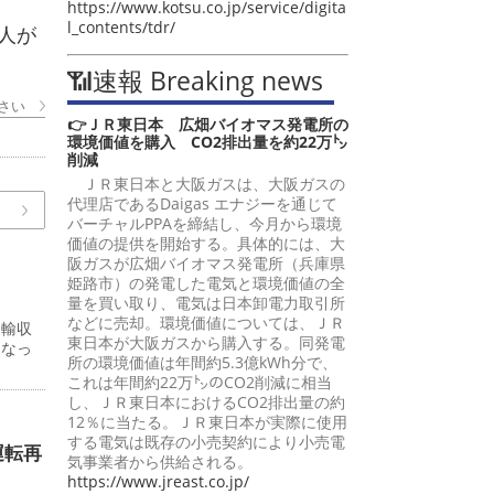
https://www.kotsu.co.jp/service/digita
l_contents/tdr/
人が
📶速報 Breaking news
さい
👉ＪＲ東日本 広畑バイオマス発電所の
環境価値を購入 CO2排出量を約22万㌧
削減
ＪＲ東日本と大阪ガスは、大阪ガスの
代理店であるDaigas エナジーを通じて
バーチャルPPAを締結し、今月から環境
価値の提供を開始する。具体的には、大
阪ガスが広畑バイオマス発電所（兵庫県
姫路市）の発電した電気と環境価値の全
量を買い取り、電気は日本卸電力取引所
などに売却。環境価値については、ＪＲ
運輸収
東日本が大阪ガスから購入する。同発電
となっ
所の環境価値は年間約5.3億kWh分で、
これは年間約22万㌧のCO2削減に相当
し、ＪＲ東日本におけるCO2排出量の約
12％に当たる。ＪＲ東日本が実際に使用
する電気は既存の小売契約により小売電
運転再
気事業者から供給される。
https://www.jreast.co.jp/