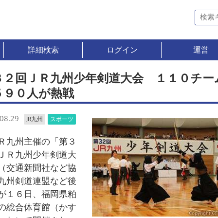
詳細検索
ログイン
運営
３２回ＪＲ九州少年剣道大会 １１０チー
５９０人が熱戦
08.29
JR九州
スポーツ
九州主催の「第３
ＪＲ九州少年剣道大
（交通新聞社など協
九州剣道連盟など後
が１６日、福岡県粕
の総合体育館（かす