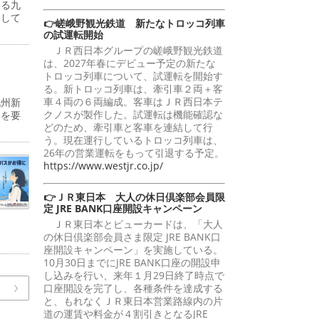
いる九
らして
👉嵯峨野観光鉄道 新たなトロッコ列車
の試運転開始
ＪＲ西日本グループの嵯峨野観光鉄道
は、2027年春にデビュー予定の新たな
トロッコ列車について、試運転を開始す
る。新トロッコ列車は、牽引車２両＋客
車４両の６両編成。客車はＪＲ西日本テ
九州新
クノスが製作した。試運転は機能確認な
間を要
どのため、牽引車と客車を連結して行
う。現在運行しているトロッコ列車は、
26年の営業運転をもって引退する予定。
https://www.westjr.co.jp/
👉ＪＲ東日本 大人の休日倶楽部会員限
定 JRE BANK口座開設キャンペーン
ＪＲ東日本とビューカードは、「大人
の休日倶楽部会員さま限定 JRE BANK口
座開設キャンペーン」を実施している。
10月30日までにJRE BANK口座の開設申
し込みを行い、来年１月29日終了時点で
口座開設を完了し、各種条件を達成する
と、もれなくＪＲ東日本営業路線内の片
道の運賃や料金が４割引きとなるJRE