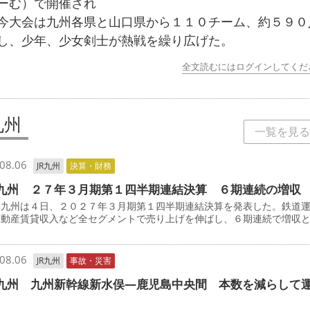
ーむ）で開催され
今大会は九州各県と山口県から１１０チーム、約５９０
し、少年、少女剣士が熱戦を繰り広げた。
全文読むにはログインしてくだ
九州
一覧を見る
08.06
JR九州
決算・財務
九州 ２７年３月期第１四半期連結決算 ６期連続の増収
九州は４日、２０２７年３月期第１四半期連結決算を発表した。鉄道
不動産賃貸収入など全セグメントで売り上げを伸ばし、６期連続で増収
08.06
JR九州
事故・災害
九州 九州新幹線新水俣―鹿児島中央間 本数を減らして