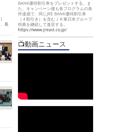
BANK優待割引券をプレゼントする。ま
た、キャンペーン後も各プログラムの条
件達成で、同じJRE BANK優待割引券
道館）
（４割引き）を含むＪＲ東日本グループ
部、長
特典を継続して進呈する。
https://www.jreast.co.jp/
📺動画ニュース