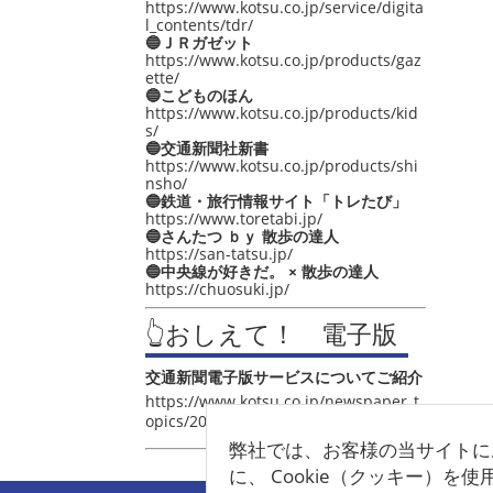
https://www.kotsu.co.jp/service/digita
l_contents/tdr/
🔵ＪＲガゼット
https://www.kotsu.co.jp/products/gaz
ette/
🔵こどものほん
https://www.kotsu.co.jp/products/kid
s/
🔵交通新聞社新書
https://www.kotsu.co.jp/products/shi
nsho/
🔵鉄道・旅行情報サイト「トレたび」
https://www.toretabi.jp/
🔵さんたつ ｂｙ 散歩の達人
https://san-tatsu.jp/
🔵中央線が好きだ。 × 散歩の達人
https://chuosuki.jp/
👆おしえて！ 電子版
交通新聞電子版サービスについてご紹介
https://www.kotsu.co.jp/newspaper_t
opics/2021/post_4048.html
弊社では、お客様の当サイトに
に、 Cookie（クッキー）を