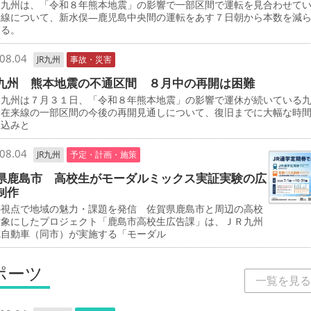
九州は、「令和８年熊本地震」の影響で一部区間で運転を見合わせて
幹線について、新水俣―鹿児島中央間の運転をあす７日朝から本数を減
する。
08.04
JR九州
事故・災害
九州 熊本地震の不通区間 ８月中の再開は困難
九州は７月３１日、「令和８年熊本地震」の影響で運休が続いている
と在来線の一部区間の今後の再開見通しについて、復旧までに大幅な時
見込みと
08.04
JR九州
予定・計画・施策
県鹿島市 高校生がモーダルミックス実証実験の広
制作
の視点で地域の魅力・課題を発信 佐賀県鹿島市と周辺の高校
対象にしたプロジェクト「鹿島市高校生広告課」は、ＪＲ九州
徳自動車（同市）が実施する「モーダル
ポーツ
一覧を見る