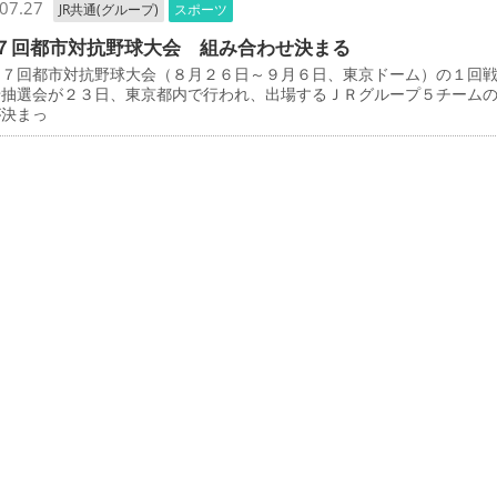
07.27
JR共通(グループ)
スポーツ
７回都市対抗野球大会 組み合わせ決まる
７回都市対抗野球大会（８月２６日～９月６日、東京ドーム）の１回
せ抽選会が２３日、東京都内で行われ、出場するＪＲグループ５チーム
が決まっ