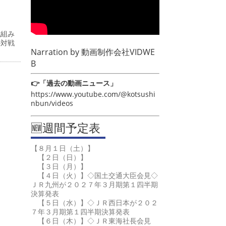
戦組み
の対戦
Narration by
動画制作会社VIDWE
B
👉「過去の動画ニュース」
https://www.youtube.com/@kotsushi
nbun/videos
🆕週間予定表
【８月１日（土）】
【２日（日）】
【３日（月）】
【４日（火）】◇国土交通大臣会見◇
ＪＲ九州が２０２７年３月期第１四半期
決算発表
【５日（水）】◇ＪＲ西日本が２０２
７年３月期第１四半期決算発表
【６日（木）】◇ＪＲ東海社長会見