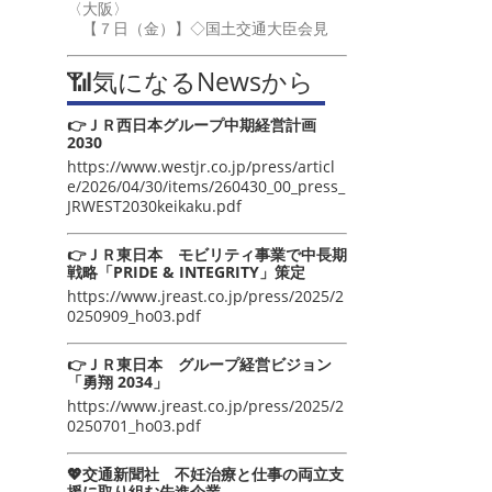
〈大阪〉
【７日（金）】◇国土交通大臣会見
📶気になるNewsから
👉ＪＲ西日本グループ中期経営計画
2030
https://www.westjr.co.jp/press/articl
e/2026/04/30/items/260430_00_press_
JRWEST2030keikaku.pdf
👉ＪＲ東日本 モビリティ事業で中長期
戦略「PRIDE & INTEGRITY」策定
https://www.jreast.co.jp/press/2025/2
0250909_ho03.pdf
👉ＪＲ東日本 グループ経営ビジョン
「勇翔 2034」
https://www.jreast.co.jp/press/2025/2
0250701_ho03.pdf
💖交通新聞社 不妊治療と仕事の両立支
援に取り組む先進企業