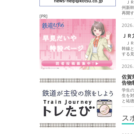
ＪＲ
州新
再開
[PR]
2026.
ＪＲ
ＪＲ
幹線
する
2026.
佐賀
告物
学生
生を
と祐
ス