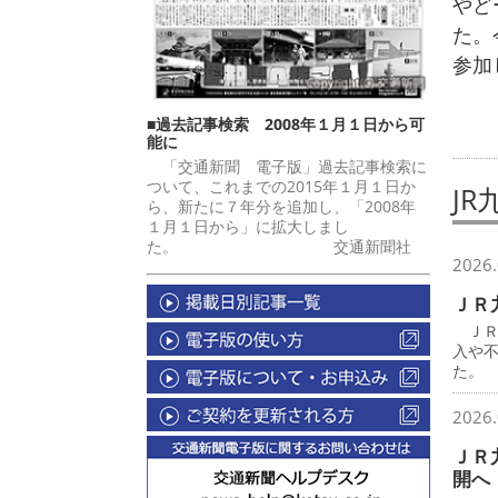
やど
た。
参加
■過去記事検索 2008年１月１日から可
能に
「交通新聞 電子版」過去記事検索に
ついて、これまでの2015年１月１日か
JR
ら、新たに７年分を追加し、「2008年
１月１日から」に拡大しまし
た。 交通新聞社
2026.
ＪＲ
ＪＲ
入や
た。
2026.
ＪＲ
開へ