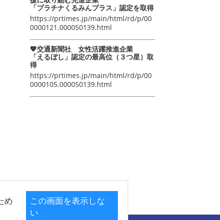
「プラチナくるみんプラス」認定を取得
https://prtimes.jp/main/html/rd/p/00
0000121.000050139.html
💖交通新聞社 女性活躍推進企業
「えるぼし」認定の最高位（３つ星）取
得
https://prtimes.jp/main/html/rd/p/00
0000105.000050139.html
ため
この画面を表示しな
い