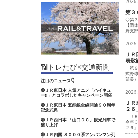
2026.
第３
◇第
【団
野支
2026.
ＪＲ
表敬
📶トレたび×交通新聞
第９
式野
部長
注目のニュース👇
🔴ＪＲ東日本 人気アニメ「ハイキュ
2026.
ー‼」とコラボしたキャンペーン開催
ＪＲ
🔴ＪＲ東日本 五能線全線開通９０周年
２６
記念式典
ＪＲ
🔴ＪＲ西日本 「山口ＤＣ」観光列車で
今年
盛り上げ
２６
🔴ＪＲ四国 ８０００系アンパンマン列