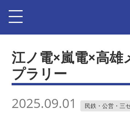
江ノ電×嵐電×高
プラリー
2025.09.01
民鉄・公営・三