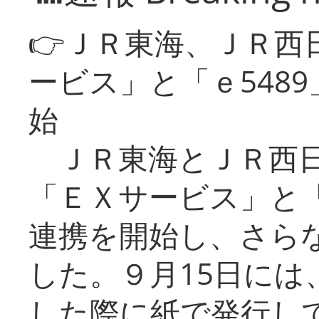
👉ＪＲ東海、ＪＲ西
ービス」と「ｅ548
始
ＪＲ東海とＪＲ西日
「ＥＸサービス」と「
連携を開始し、さら
した。９月15日には
した際に紙で発行し