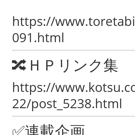
https://www.toretabi
091.html
🔀ＨＰリンク集
https://www.kotsu.c
22/post_5238.html
✅連載企画