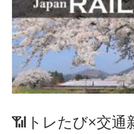
📶トレたび×交通