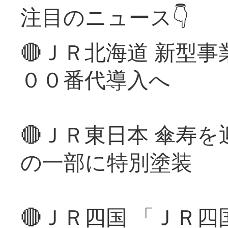
注目のニュース👇
🔴ＪＲ北海道 新型
００番代導入へ
🔴ＪＲ東日本 傘寿
の一部に特別塗装
🔴ＪＲ四国 「ＪＲ