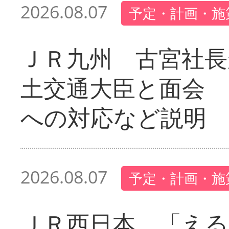
2026.08.07
予定・計画・施
ＪＲ九州 古宮社長
土交通大臣と面会 
への対応など説明
2026.08.07
予定・計画・施
ＪＲ西日本 「える