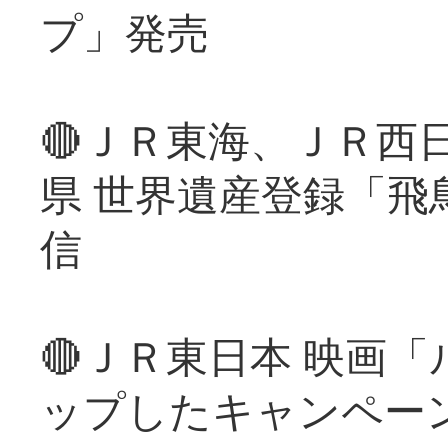
プ」発売
🔴ＪＲ東海、ＪＲ西
県 世界遺産登録「飛
信
🔴ＪＲ東日本 映画
ップしたキャンペー