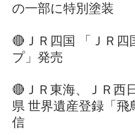
の一部に特別塗装
🔴ＪＲ四国 「ＪＲ
プ」発売
🔴ＪＲ東海、ＪＲ西
県 世界遺産登録「飛
信