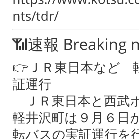
nts/tdr/
📶速報 Breaking 
👉ＪＲ東日本など 
証運行
ＪＲ東日本と西武ホ
軽井沢町は９月６日か
転バスの実証運行を