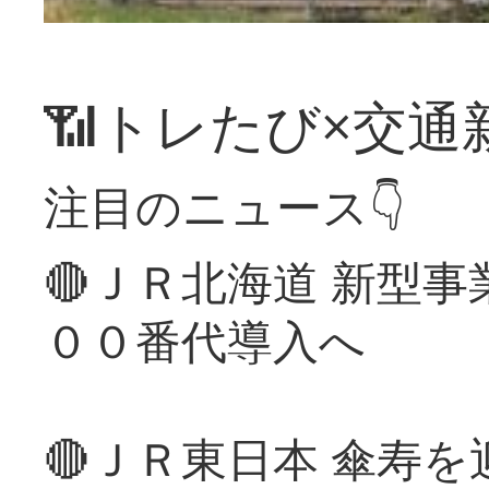
📶トレたび×交通
注目のニュース👇
🔴ＪＲ北海道 新型
００番代導入へ
🔴ＪＲ東日本 傘寿