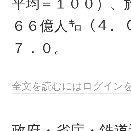
平均＝１００）、
６６億人㌔（４．
７．０。
全文を読むにはログイン
政府・省庁・鉄道