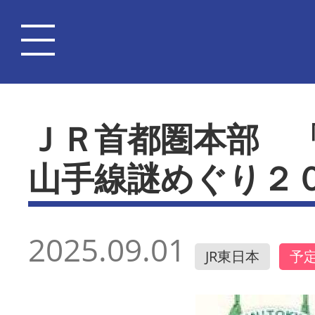
ＪＲ首都圏本部 
山手線謎めぐり２
2025.09.01
JR東日本
予