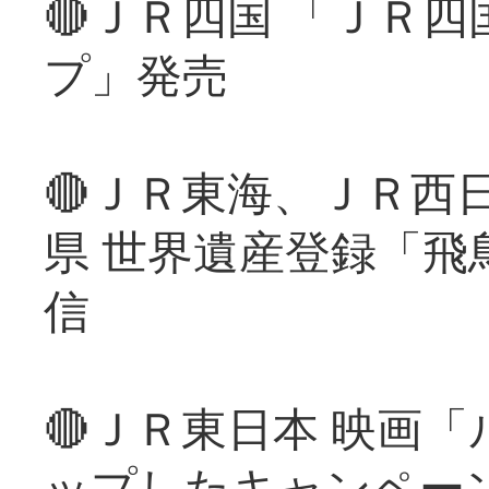
🔴ＪＲ四国 「ＪＲ
プ」発売
🔴ＪＲ東海、ＪＲ西
県 世界遺産登録「飛
信
🔴ＪＲ東日本 映画
ップしたキャンペー