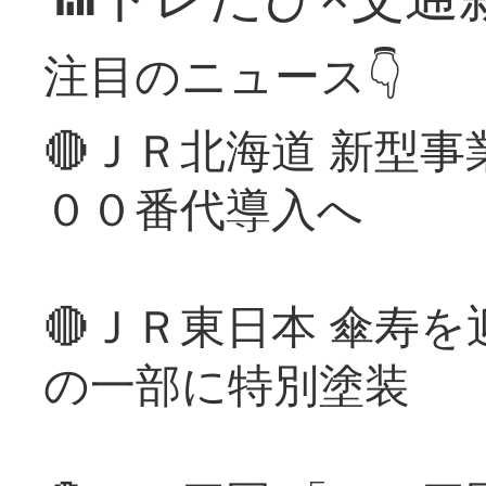
注目のニュース👇
🔴ＪＲ北海道 新型
００番代導入へ
🔴ＪＲ東日本 傘寿
の一部に特別塗装