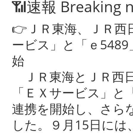
📶速報 Breaking 
👉ＪＲ東海、ＪＲ西
ービス」と「ｅ548
始
ＪＲ東海とＪＲ西日
「ＥＸサービス」と「
連携を開始し、さら
した。９月15日には