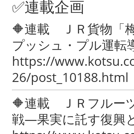
✅連載企画
🔶連載 ＪＲ貨物
プッシュ・プル運転
https://www.kotsu.c
26/post_10188.html
🔶連載 ＪＲフルー
戦―果実に託す復興