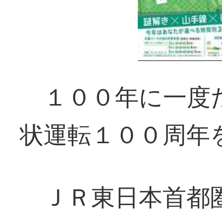
１００年に一度
状運転１００周年
ＪＲ東日本首都圏