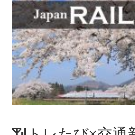
📶トレたび×交通