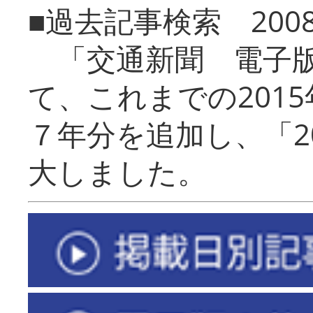
■過去記事検索 20
「交通新聞 電子版
て、これまでの201
７年分を追加し、「2
大しました