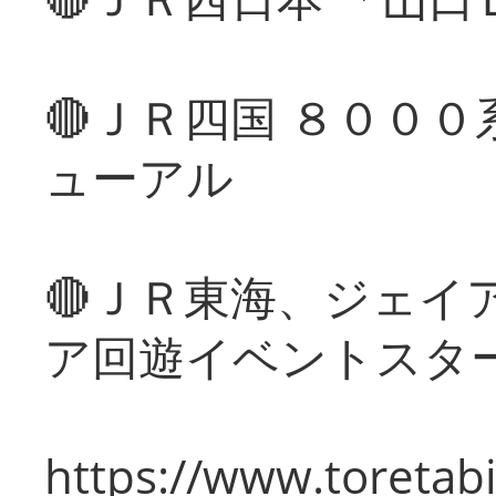
🔴ＪＲ四国 ８００
ューアル
🔴ＪＲ東海、ジェイ
ア回遊イベントスタ
https://www.toretabi