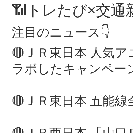
📶トレたび×交通
注目のニュース👇
🔴ＪＲ東日本 人気
ラボしたキャンペー
🔴ＪＲ東日本 五能
🔴ＪＲ西日本 「山