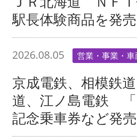
ＪＲ北海道 ＮＦＴ
駅長体験商品を発売
2026.08.05
営業・事業・車
京成電鉄、相模鉄道
道、江ノ島電鉄 「
記念乗車券など発売