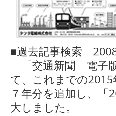
■過去記事検索 20
「交通新聞 電子版
て、これまでの201
７年分を追加し、「2
大しました