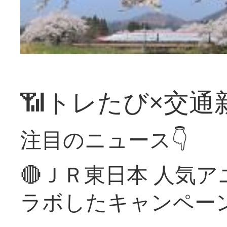
📶トレたび×交通
注目のニュース👇
🔴ＪＲ東日本 人気
ラボしたキャンペー