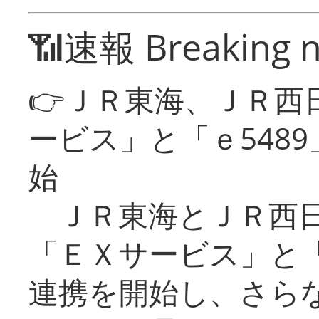
📶速報 Breaking 
👉ＪＲ東海、ＪＲ西
ービス」と「ｅ548
始
ＪＲ東海とＪＲ西日
「ＥＸサービス」と「
連携を開始し、さら