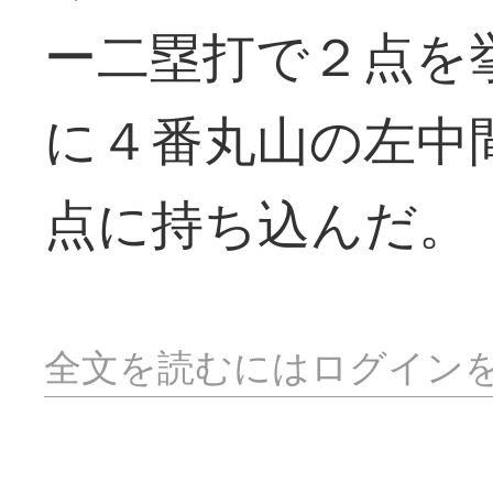
ー二塁打で２点を
に４番丸山の左中
点に持ち込んだ。
全文を読むにはログイン