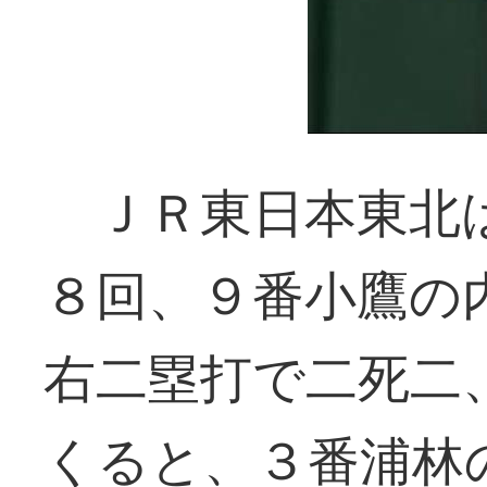
ＪＲ東日本東北
８回、９番小鷹の
右二塁打で二死二
くると、３番浦林