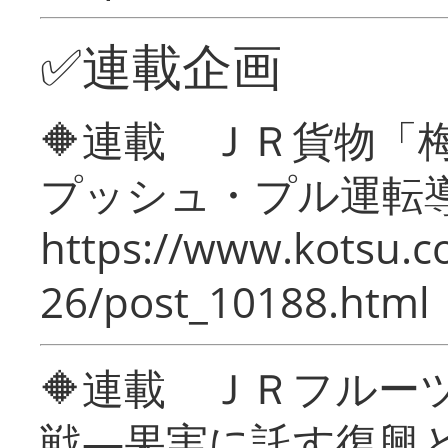
✅連載企画
🔶連載 ＪＲ貨物
プッシュ・プル運転
https://www.kotsu.c
26/post_10188.html
🔶連載 ＪＲフルー
戦―果実に託す復興