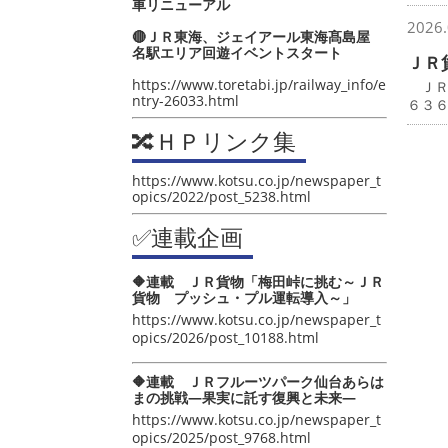
車リニューアル
2026.
🔴ＪＲ東海、ジェイアール東海髙島屋
名駅エリア回遊イベントスタート
ＪＲ
https://www.toretabi.jp/railway_info/e
ＪＲ
ntry-26033.html
６３
🔀ＨＰリンク集
https://www.kotsu.co.jp/newspaper_t
opics/2022/post_5238.html
✅連載企画
🔶連載 ＪＲ貨物「梅田峠に挑む～ＪＲ
貨物 プッシュ・プル運転導入～」
https://www.kotsu.co.jp/newspaper_t
opics/2026/post_10188.html
🔶連載 ＪＲフルーツパーク仙台あらは
まの挑戦―果実に託す復興と未来―
https://www.kotsu.co.jp/newspaper_t
opics/2025/post_9768.html