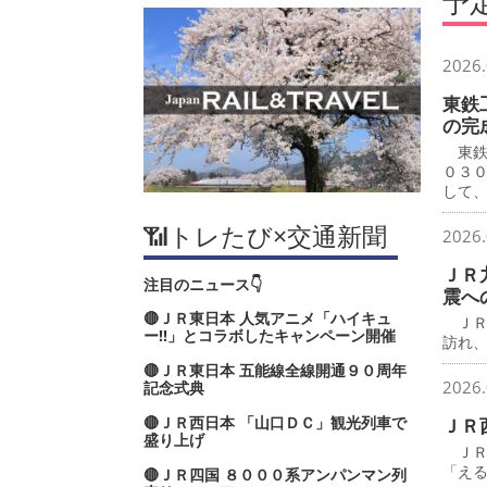
予
2026.
東鉄
の完
東鉄
０３
して
📶トレたび×交通新聞
2026.
ＪＲ
注目のニュース👇
震へ
🔴ＪＲ東日本 人気アニメ「ハイキュ
ＪＲ
ー‼」とコラボしたキャンペーン開催
訪れ
🔴ＪＲ東日本 五能線全線開通９０周年
2026.
記念式典
🔴ＪＲ西日本 「山口ＤＣ」観光列車で
ＪＲ
盛り上げ
ＪＲ
「え
🔴ＪＲ四国 ８０００系アンパンマン列