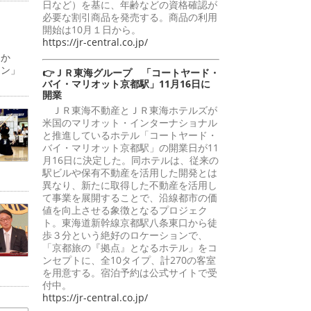
日など）を基に、年齢などの資格確認が
必要な割引商品を発売する。商品の利用
開始は10月１日から。
https://jr-central.co.jp/
日か
ーン」
👉ＪＲ東海グループ 「コートヤード・
バイ・マリオット京都駅」11月16日に
開業
ＪＲ東海不動産とＪＲ東海ホテルズが
米国のマリオット・インターナショナル
と推進しているホテル「コートヤード・
バイ・マリオット京都駅」の開業日が11
月16日に決定した。同ホテルは、従来の
駅ビルや保有不動産を活用した開発とは
異なり、新たに取得した不動産を活用し
て事業を展開することで、沿線都市の価
値を向上させる象徴となるプロジェク
ト。東海道新幹線京都駅八条東口から徒
歩３分という絶好のロケーションで、
「京都旅の『拠点』となるホテル」をコ
ンセプトに、全10タイプ、計270の客室
を用意する。宿泊予約は公式サイトで受
付中。
https://jr-central.co.jp/