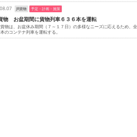
08.07
JR貨物
予定・計画・施策
貨物 お盆期間に貨物列車６３６本を運転
貨物は、お盆休み期間（７～１７日）の多様なニーズに応えるため、
６本のコンテナ列車を運転する。