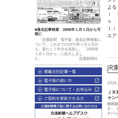
よる
ｌ 
ｎ 
ｔｉ
■過去記事検索 2008年１月１日から可
能に
エア
「交通新聞 電子版」過去記事検索に
ついて、これまでの2015年１月１日か
ら、新たに７年分を追加し、「2008年
１月１日から」に拡大しまし
た。 交通新聞社
JR
2026.
ＪＲ
ャン
秋田
ク」
クバ