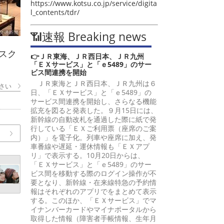
https://www.kotsu.co.jp/service/digita
l_contents/tdr/
📶速報 Breaking news
スク
👉ＪＲ東海、ＪＲ西日本、ＪＲ九州
「ＥＸサービス」と「ｅ5489」のサー
ビス間連携を開始
ＪＲ東海とＪＲ西日本、ＪＲ九州は６
さい
日、「ＥＸサービス」と「ｅ5489」の
サービス間連携を開始し、さらなる機能
拡充を図ると発表した。９月15日には、
新幹線の自動改札を通過した際に紙で発
行している「ＥＸご利用票（座席のご案
内）」を電子化。列車や座席に加え、発
車番線や遅延・運休情報も「ＥＸアプ
リ」で表示する。10月20日からは、
「ＥＸサービス」と「ｅ5489」のサー
ビス間を移動する際のログイン操作が不
要となり、新幹線・在来線特急の予約情
報はそれぞれのアプリでをまとめて表示
する。このほか、「ＥＸサービス」でマ
イナンバーカードやマイナポータルから
取得した情報（障害者手帳情報、生年月