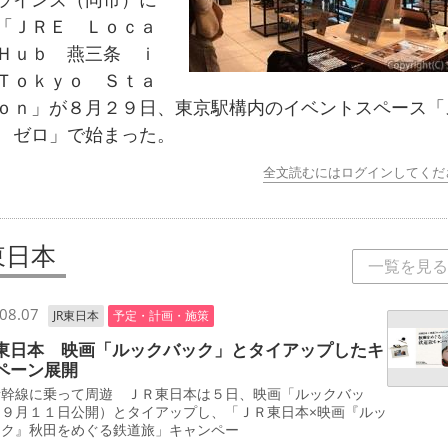
「ＪＲＥ Ｌｏｃａ
Ｈｕｂ 燕三条 ｉ
Ｔｏｋｙｏ Ｓｔａ
ｏｎ」が８月２９日、東京駅構内のイベントスペース「
 ゼロ」で始まった。
全文読むにはログインしてくだ
東日本
一覧を見る
08.07
JR東日本
予定・計画・施策
東日本 映画「ルックバック」とタイアップしたキ
ペーン展開
新幹線に乗って周遊 ＪＲ東日本は５日、映画「ルックバッ
（９月１１日公開）とタイアップし、「ＪＲ東日本×映画『ルッ
ック』秋田をめぐる鉄道旅」キャンペー