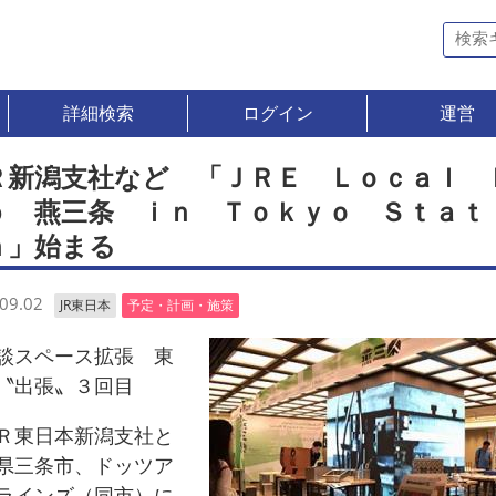
詳細検索
ログイン
運営
Ｒ新潟支社など 「ＪＲＥ Ｌｏｃａｌ 
ｂ 燕三条 ｉｎ Ｔｏｋｙｏ Ｓｔａｔ
ｎ」始まる
09.02
JR東日本
予定・計画・施策
スペース拡張 東
〝出張〟３回目
東日本新潟支社と
県三条市、ドッツア
ラインズ（同市）に