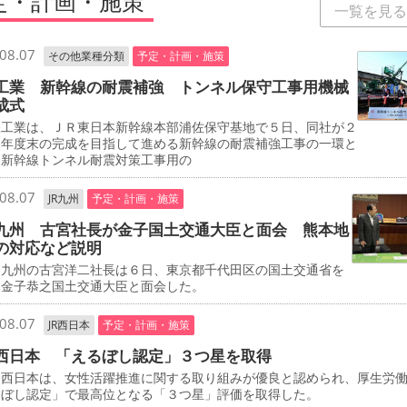
定・計画・施策
一覧を見る
08.07
その他業種分類
予定・計画・施策
工業 新幹線の耐震補強 トンネル保守工事用機械
成式
工業は、ＪＲ東日本新幹線本部浦佐保守基地で５日、同社が２
０年度末の完成を目指して進める新幹線の耐震補強工事の一環と
、新幹線トンネル耐震対策工事用の
08.07
JR九州
予定・計画・施策
九州 古宮社長が金子国土交通大臣と面会 熊本地
の対応など説明
九州の古宮洋二社長は６日、東京都千代田区の国土交通省を
、金子恭之国土交通大臣と面会した。
08.07
JR西日本
予定・計画・施策
西日本 「えるぼし認定」３つ星を取得
西日本は、女性活躍推進に関する取り組みが優良と認められ、厚生労
るぼし認定」で最高位となる「３つ星」評価を取得した。