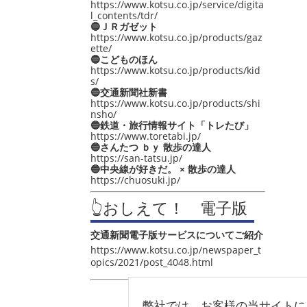
https://www.kotsu.co.jp/service/digita
l_contents/tdr/
🔵ＪＲガゼット
https://www.kotsu.co.jp/products/gaz
ette/
🔵こどものほん
https://www.kotsu.co.jp/products/kid
s/
🔵交通新聞社新書
https://www.kotsu.co.jp/products/shi
nsho/
🔵鉄道・旅行情報サイト「トレたび」
https://www.toretabi.jp/
🔵さんたつ ｂｙ 散歩の達人
https://san-tatsu.jp/
🔵中央線が好きだ。 × 散歩の達人
https://chuosuki.jp/
👆おしえて！ 電子版
交通新聞電子版サービスについてご紹介
https://www.kotsu.co.jp/newspaper_t
opics/2021/post_4048.html
弊社では、お客様の当サイトに