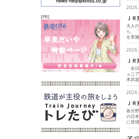
2026.
[PR]
ＪＲ
大人
ら、
を実
2026.
ＪＲ
全日
ュニ
本武
2026.
ＪＲ
各分
の日
に登