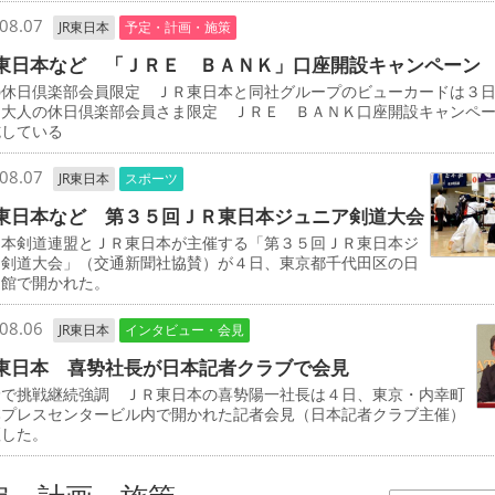
08.07
JR東日本
予定・計画・施策
東日本など 「ＪＲＥ ＢＡＮＫ」口座開設キャンペーン
の休日倶楽部会員限定 ＪＲ東日本と同社グループのビューカードは３
「大人の休日倶楽部会員さま限定 ＪＲＥ ＢＡＮＫ口座開設キャンペ
施している
08.07
JR東日本
スポーツ
東日本など 第３５回ＪＲ東日本ジュニア剣道大会
本剣道連盟とＪＲ東日本が主催する「第３５回ＪＲ東日本ジ
ア剣道大会」（交通新聞社協賛）が４日、東京都千代田区の日
道館で開かれた。
08.06
JR東日本
インタビュー・会見
東日本 喜㔟社長が日本記者クラブで会見
野で挑戦継続強調 ＪＲ東日本の喜㔟陽一社長は４日、東京・内幸町
本プレスセンタービル内で開かれた記者会見（日本記者クラブ主催）
壇した。