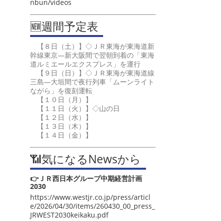
nbun/videos
🆕週間予定表
【８日（土）】◇ＪＲ東海が東海道新
幹線東京―新大阪間で翌朝到着の「東海
道ルミエールエクスプレス」を運行
【９日（日）】◇ＪＲ東海が東海道線
三島―大垣間で夜行列車「ムーンライト
ながら」を復刻運転
【１０日（月）】
【１１日（火）】◇山の日
【１２日（水）】
【１３日（木）】
【１４日（金）】
📶気になるNewsから
👉ＪＲ西日本グループ中期経営計画
2030
https://www.westjr.co.jp/press/articl
e/2026/04/30/items/260430_00_press_
JRWEST2030keikaku.pdf