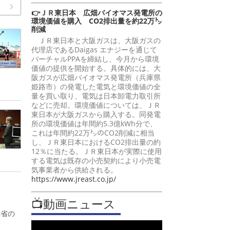
👉ＪＲ東日本 広畑バイオマス発電所の
環境価値を購入 CO2排出量を約22万㌧
削減
ＪＲ東日本と大阪ガスは、大阪ガスの
代理店であるDaigas エナジーを通じて
バーチャルPPAを締結し、今月から環境
価値の提供を開始する。具体的には、大
阪ガスが広畑バイオマス発電所（兵庫県
姫路市）の発電した電気と環境価値の全
量を買い取り、電気は日本卸電力取引所
などに売却。環境価値については、ＪＲ
東日本が大阪ガスから購入する。同発電
所の環境価値は年間約5.3億kWh分で、
これは年間約22万㌧のCO2削減に相当
し、ＪＲ東日本におけるCO2排出量の約
12％に当たる。ＪＲ東日本が実際に使用
する電気は既存の小売契約により小売電
気事業者から供給される。
https://www.jreast.co.jp/
📺動画ニュース
働省の