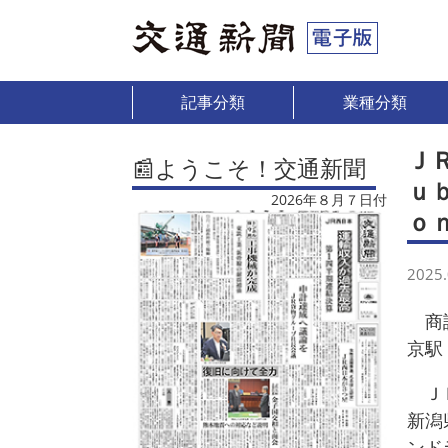
記事分類
業種分類
Ｊ
📰ようこそ！交通新聞
ｕ
2026年８月７日付
ｏ
2025.
商談
京駅
ＪＲ
新潟
ンド