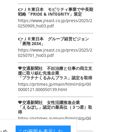
👉ＪＲ東日本 モビリティ事業で中長期
戦略「PRIDE & INTEGRITY」策定
https://www.jreast.co.jp/press/2025/2
0250909_ho03.pdf
👉ＪＲ東日本 グループ経営ビジョン
「勇翔 2034」
https://www.jreast.co.jp/press/2025/2
0250701_ho03.pdf
💖交通新聞社 不妊治療と仕事の両立支
援に取り組む先進企業
「プラチナくるみんプラス」認定を取得
https://prtimes.jp/main/html/rd/p/00
0000121.000050139.html
💖交通新聞社 女性活躍推進企業
「えるぼし」認定の最高位（３つ星）取
得
https://prtimes.jp/main/html/rd/p/00
0000105.000050139.html
ため
この画面を表示しな