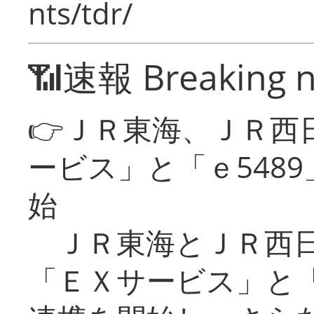
nts/tdr/
📶速報 Breaking 
👉ＪＲ東海、ＪＲ西
ービス」と「ｅ548
始
ＪＲ東海とＪＲ西日
「ＥＸサービス」と「