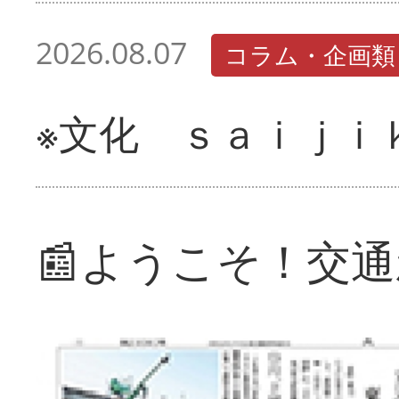
2026.08.07
コラム・企画類
※文化 ｓａｉｊｉ
📰ようこそ！交