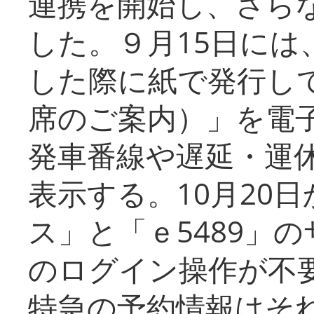
連携を開始し、さら
した。９月15日には
した際に紙で発行し
席のご案内）」を電
発車番線や遅延・運
表示する。10月20
ス」と「ｅ5489」
のログイン操作が不
特急の予約情報はそ