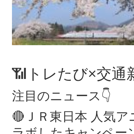
📶トレたび×交通
注目のニュース👇
🔴ＪＲ東日本 人気
ラボしたキャンペー