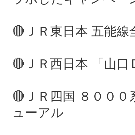
🔴ＪＲ東日本 五能
🔴ＪＲ西日本 「山
🔴ＪＲ四国 ８００
ューアル