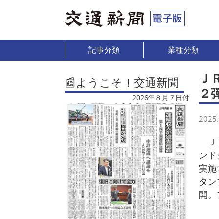
記事分類
業種分類
Ｊ
📰ようこそ！交通新聞
２
2026年８月７日付
2025.
ＪＲ
ンド
実施
タン
開。