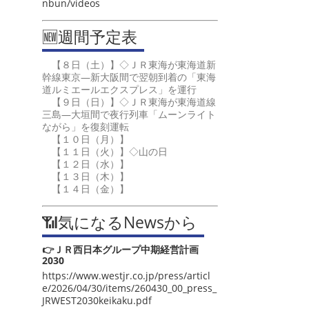
nbun/videos
🆕週間予定表
【８日（土）】◇ＪＲ東海が東海道新
幹線東京―新大阪間で翌朝到着の「東海
道ルミエールエクスプレス」を運行
【９日（日）】◇ＪＲ東海が東海道線
三島―大垣間で夜行列車「ムーンライト
ながら」を復刻運転
【１０日（月）】
【１１日（火）】◇山の日
【１２日（水）】
【１３日（木）】
【１４日（金）】
📶気になるNewsから
👉ＪＲ西日本グループ中期経営計画
2030
https://www.westjr.co.jp/press/articl
e/2026/04/30/items/260430_00_press_
JRWEST2030keikaku.pdf