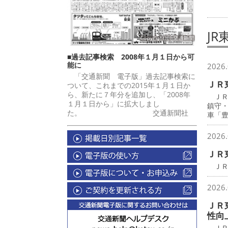
JR
■過去記事検索 2008年１月１日から可
能に
2026.
「交通新聞 電子版」過去記事検索に
ＪＲ
ついて、これまでの2015年１月１日か
ら、新たに７年分を追加し、「2008年
ＪＲ
１月１日から」に拡大しまし
鎮守
た。 交通新聞社
車「
2026.
ＪＲ
ＪＲ
2026.
ＪＲ
性向
ＪＲ