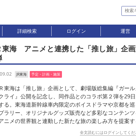
詳細検索
ログイン
運営
Ｒ東海 アニメと連携した「推し旅」企画
弾
09.02
JR東海
予定・計画・施策
東海は「推し旅」企画として、劇場版総集編『ガール
クライ』公開を記念し、同作品とのコラボ第２弾を29
する。東海道新幹線車内限定のボイスドラマや京都を巡
プラリー、オリジナルグッズ販売など多彩なコンテンツ
アニメの世界観と連動した新たな旅の楽しみ方を提案す
全文読むにはログインしてくだ