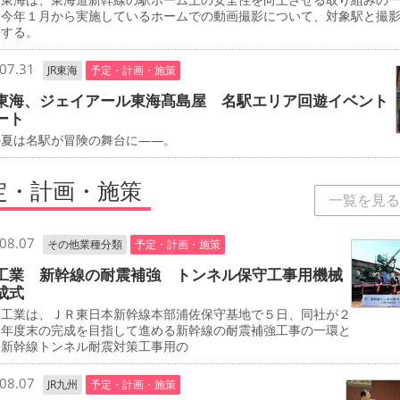
、今年１月から実施しているホームでの動画撮影について、対象駅と撮
加する。
07.31
JR東海
予定・計画・施策
東海、ジェイアール東海髙島屋 名駅エリア回遊イベント
ート
夏は名駅が冒険の舞台に――。
定・計画・施策
一覧を見る
08.07
その他業種分類
予定・計画・施策
工業 新幹線の耐震補強 トンネル保守工事用機械
成式
工業は、ＪＲ東日本新幹線本部浦佐保守基地で５日、同社が２
０年度末の完成を目指して進める新幹線の耐震補強工事の一環と
、新幹線トンネル耐震対策工事用の
08.07
JR九州
予定・計画・施策