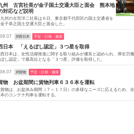
九州 古宮社長が金子国土交通大臣と面会 熊本地
の対応など説明
九州の古宮洋二社長は６日、東京都千代田区の国土交通省を
、金子恭之国土交通大臣と面会した。
08.07
JR西日本
予定・計画・施策
西日本 「えるぼし認定」３つ星を取得
西日本は、女性活躍推進に関する取り組みが優良と認められ、厚生労
るぼし認定」で最高位となる「３つ星」評価を取得した。
08.07
JR貨物
予定・計画・施策
貨物 お盆期間に貨物列車６３６本を運転
貨物は、お盆休み期間（７～１７日）の多様なニーズに応えるため、
６本のコンテナ列車を運転する。