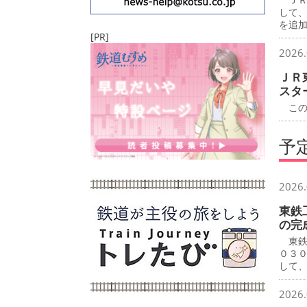
して
を追
[PR]
2026.
ＪＲ
スタ
この
予
2026.
東鉄
の完
東鉄
０３
して
2026.