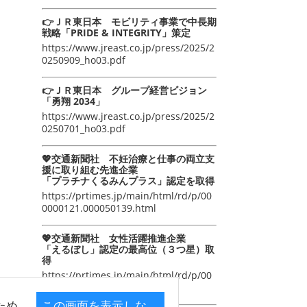
👉ＪＲ東日本 モビリティ事業で中長期
戦略「PRIDE & INTEGRITY」策定
https://www.jreast.co.jp/press/2025/2
0250909_ho03.pdf
👉ＪＲ東日本 グループ経営ビジョン
「勇翔 2034」
https://www.jreast.co.jp/press/2025/2
0250701_ho03.pdf
💖交通新聞社 不妊治療と仕事の両立支
援に取り組む先進企業
「プラチナくるみんプラス」認定を取得
https://prtimes.jp/main/html/rd/p/00
0000121.000050139.html
💖交通新聞社 女性活躍推進企業
「えるぼし」認定の最高位（３つ星）取
得
https://prtimes.jp/main/html/rd/p/00
0000105.000050139.html
ため
この画面を表示しな