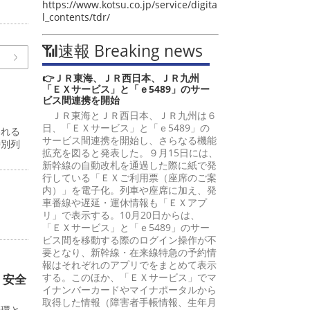
https://www.kotsu.co.jp/service/digita
l_contents/tdr/
📶速報 Breaking news
👉ＪＲ東海、ＪＲ西日本、ＪＲ九州
「ＥＸサービス」と「ｅ5489」のサー
ビス間連携を開始
ＪＲ東海とＪＲ西日本、ＪＲ九州は６
日、「ＥＸサービス」と「ｅ5489」の
われる
サービス間連携を開始し、さらなる機能
特別列
拡充を図ると発表した。９月15日には、
新幹線の自動改札を通過した際に紙で発
行している「ＥＸご利用票（座席のご案
内）」を電子化。列車や座席に加え、発
車番線や遅延・運休情報も「ＥＸアプ
リ」で表示する。10月20日からは、
。
「ＥＸサービス」と「ｅ5489」のサー
ビス間を移動する際のログイン操作が不
要となり、新幹線・在来線特急の予約情
報はそれぞれのアプリでをまとめて表示
する。このほか、「ＥＸサービス」でマ
 安全
イナンバーカードやマイナポータルから
取得した情報（障害者手帳情報、生年月
一環と