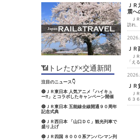
ＪＲ
震へ
ＪＲ
訪れ
2026.
ＪＲ
ＪＲ
「え
📶トレたび×交通新聞
2026.
注目のニュース👇
ＪＲ
🔴ＪＲ東日本 人気アニメ「ハイキュ
ＪＲ
ー‼」とコラボしたキャンペーン開催
６３
🔴ＪＲ東日本 五能線全線開通９０周年
記念式典
🔴ＪＲ西日本 「山口ＤＣ」観光列車で
盛り上げ
🔴ＪＲ四国 ８０００系アンパンマン列