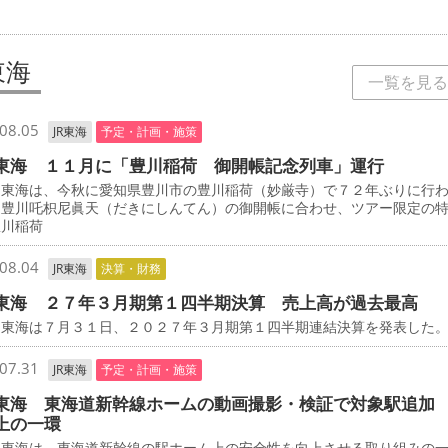
東海
一覧を見る
08.05
JR東海
予定・計画・施策
東海 １１月に「豊川稲荷 御開帳記念列車」運行
東海は、今秋に愛知県豊川市の豊川稲荷（妙厳寺）で７２年ぶりに行
・豊川吒枳尼眞天（だきにしんてん）の御開帳に合わせ、ツアー限定の
豊川稲荷
08.04
JR東海
決算・財務
東海 ２７年３月期第１四半期決算 売上高が過去最高
東海は７月３１日、２０２７年３月期第１四半期連結決算を発表した
07.31
JR東海
予定・計画・施策
東海 東海道新幹線ホームの動画撮影・検証で対象駅追加
上の一環
東海は、東海道新幹線の駅ホーム上の安全性を向上させる取り組みの