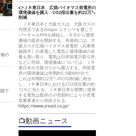
👉ＪＲ東日本 広畑バイオマス発電所の
環境価値を購入 CO2排出量を約22万㌧
削減
ＪＲ東日本と大阪ガスは、大阪ガスの
代理店であるDaigas エナジーを通じて
バーチャルPPAを締結し、今月から環境
価値の提供を開始する。具体的には、大
阪ガスが広畑バイオマス発電所（兵庫県
姫路市）の発電した電気と環境価値の全
働省の
量を買い取り、電気は日本卸電力取引所
などに売却。環境価値については、ＪＲ
東日本が大阪ガスから購入する。同発電
所の環境価値は年間約5.3億kWh分で、
これは年間約22万㌧のCO2削減に相当
し、ＪＲ東日本におけるCO2排出量の約
12％に当たる。ＪＲ東日本が実際に使用
全国で
する電気は既存の小売契約により小売電
気事業者から供給される。
https://www.jreast.co.jp/
📺動画ニュース