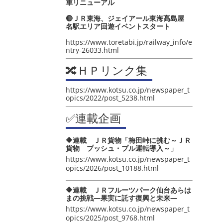
車リニューアル
🔴ＪＲ東海、ジェイアール東海髙島屋
名駅エリア回遊イベントスタート
https://www.toretabi.jp/railway_info/e
ntry-26033.html
🔀ＨＰリンク集
https://www.kotsu.co.jp/newspaper_t
opics/2022/post_5238.html
✅連載企画
🔶連載 ＪＲ貨物「梅田峠に挑む～ＪＲ
貨物 プッシュ・プル運転導入～」
https://www.kotsu.co.jp/newspaper_t
opics/2026/post_10188.html
🔶連載 ＪＲフルーツパーク仙台あらは
まの挑戦―果実に託す復興と未来―
https://www.kotsu.co.jp/newspaper_t
opics/2025/post_9768.html