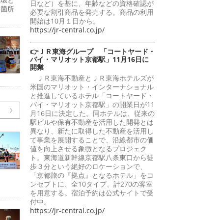
日など）を基に、年齢などの資格確認が
影箇所
必要な割引商品を発売する。商品の利用
開始は10月１日から。
https://jr-central.co.jp/
👉ＪＲ東海グループ 「コートヤード・
バイ・マリオット京都駅」11月16日に
開業
ＪＲ東海不動産とＪＲ東海ホテルズが
米国のマリオット・インターナショナル
と推進しているホテル「コートヤード・
バイ・マリオット京都駅」の開業日が11
月16日に決定した。同ホテルは、従来の
駅ビルや保有不動産を活用した開発とは
異なり、新たに取得した不動産を活用し
て事業を展開することで、沿線都市の価
値を向上させる象徴となるプロジェク
ト。東海道新幹線京都駅八条東口から徒
歩３分という絶好のロケーションで、
「京都旅の『拠点』となるホテル」をコ
ンセプトに、全10タイプ、計270の客室
を用意する。宿泊予約は公式サイトで受
付中。
https://jr-central.co.jp/