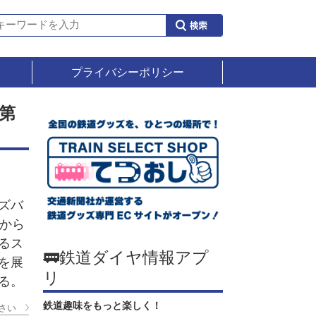
プライバシーポリシー
第
ズバ
日から
るス
🚃鉄道ダイヤ情報アプ
を展
リ
る。
鉄道趣味をもっと楽しく！
さい