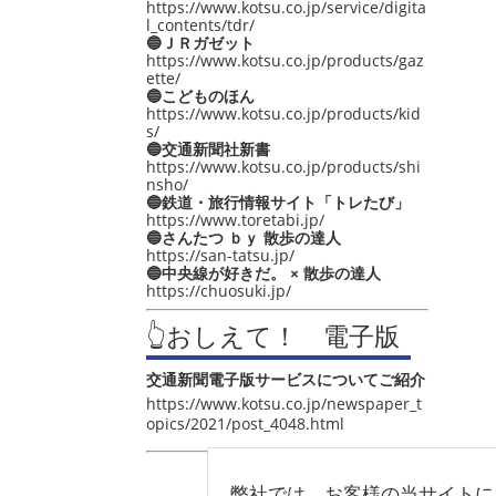
https://www.kotsu.co.jp/service/digita
l_contents/tdr/
🔵ＪＲガゼット
https://www.kotsu.co.jp/products/gaz
ette/
🔵こどものほん
https://www.kotsu.co.jp/products/kid
s/
🔵交通新聞社新書
https://www.kotsu.co.jp/products/shi
nsho/
🔵鉄道・旅行情報サイト「トレたび」
https://www.toretabi.jp/
🔵さんたつ ｂｙ 散歩の達人
https://san-tatsu.jp/
🔵中央線が好きだ。 × 散歩の達人
https://chuosuki.jp/
👆おしえて！ 電子版
交通新聞電子版サービスについてご紹介
https://www.kotsu.co.jp/newspaper_t
opics/2021/post_4048.html
弊社では、お客様の当サイトに