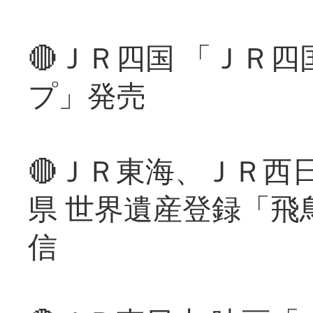
🔴ＪＲ四国 「ＪＲ
プ」発売
🔴ＪＲ東海、ＪＲ西
県 世界遺産登録「飛
信