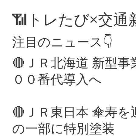
📶トレたび×交通
注目のニュース👇
🔴ＪＲ北海道 新型
００番代導入へ
🔴ＪＲ東日本 傘寿
の一部に特別塗装