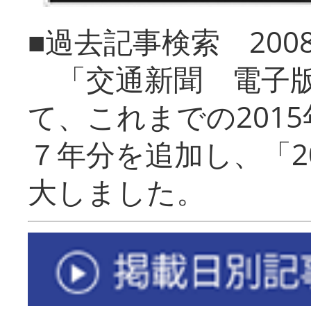
■過去記事検索 20
「交通新聞 電子版
て、これまでの201
７年分を追加し、「2
大しました