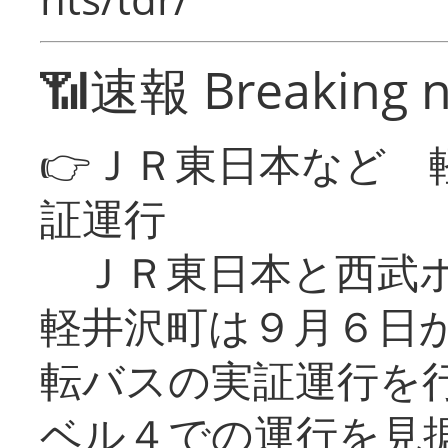
📶速報 Breaking 
👉ＪＲ東日本など 
証運行
ＪＲ東日本と西武ホ
軽井沢町は９月６日か
転バスの実証運行を
ベル４での運行を見