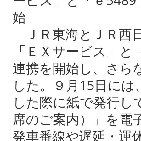
始
ＪＲ東海とＪＲ西日
「ＥＸサービス」と「
連携を開始し、さら
した。９月15日には
した際に紙で発行し
席のご案内）」を電
発車番線や遅延・運