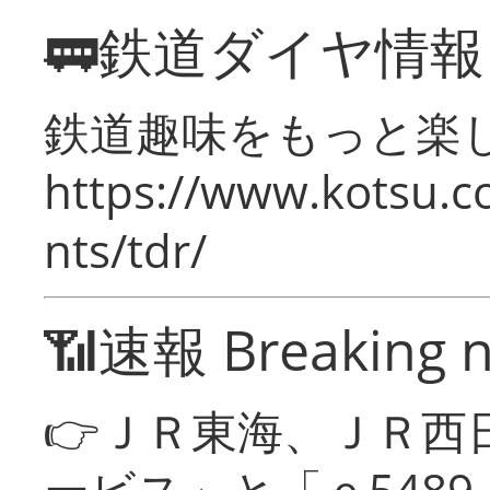
🚃鉄道ダイヤ情
鉄道趣味をもっと楽
https://www.kotsu.co
nts/tdr/
📶速報 Breaking 
👉ＪＲ東海、ＪＲ西
ービス」と「ｅ548