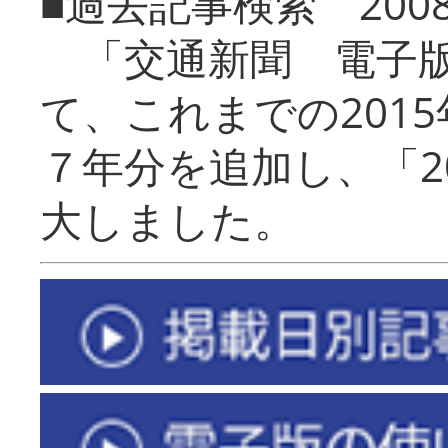
■過去記事検索 20
「交通新聞 電子版
て、これまでの201
７年分を追加し、「2
大しました