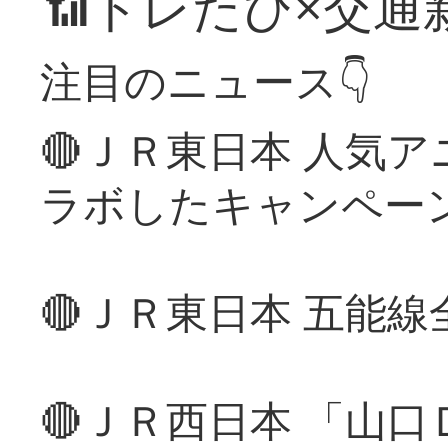
📶トレたび×交通
注目のニュース👇
🔴ＪＲ東日本 人気
ラボしたキャンペー
🔴ＪＲ東日本 五能
🔴ＪＲ西日本 「山