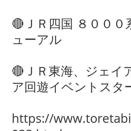
🔴ＪＲ四国 ８００
ューアル
🔴ＪＲ東海、ジェイ
ア回遊イベントスタ
https://www.toretabi