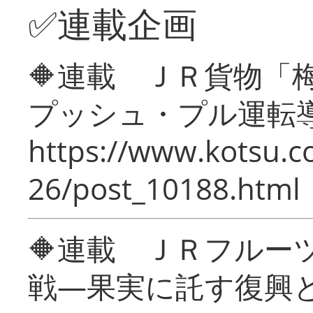
✅連載企画
🔶連載 ＪＲ貨物
プッシュ・プル運転
https://www.kotsu.c
26/post_10188.html
🔶連載 ＪＲフルー
戦―果実に託す復興