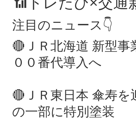
📶トレたび×交通
注目のニュース👇
🔴ＪＲ北海道 新型
００番代導入へ
🔴ＪＲ東日本 傘寿
の一部に特別塗装