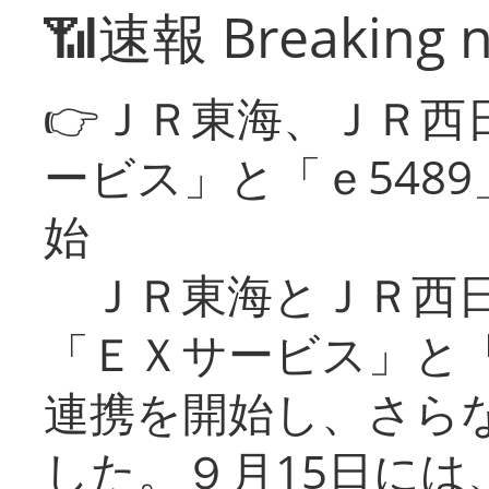
📶速報 Breaking 
👉ＪＲ東海、ＪＲ西
ービス」と「ｅ548
始
ＪＲ東海とＪＲ西日
「ＥＸサービス」と「
連携を開始し、さら
した。９月15日には