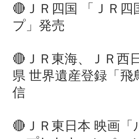
🔴ＪＲ四国 「ＪＲ
プ」発売
🔴ＪＲ東海、ＪＲ西
県 世界遺産登録「飛
信
🔴ＪＲ東日本 映画