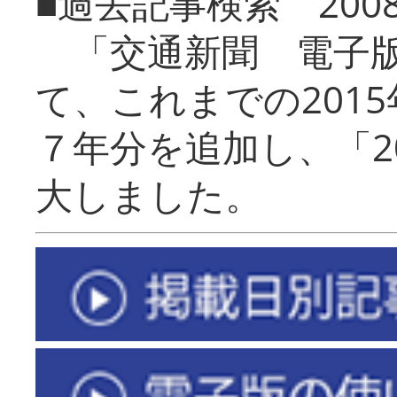
■過去記事検索 20
「交通新聞 電子版
て、これまでの201
７年分を追加し、「2
大しました