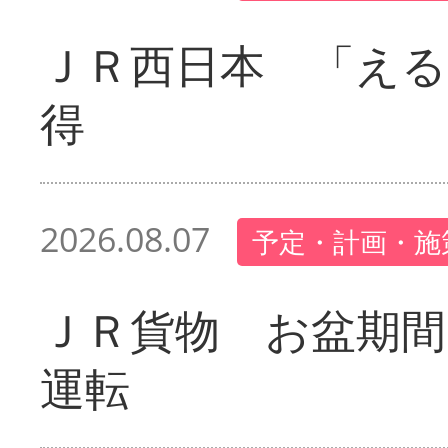
ＪＲ西日本 「える
得
2026.08.07
予定・計画・施
ＪＲ貨物 お盆期間
運転