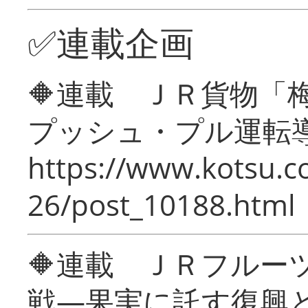
✅連載企画
🔶連載 ＪＲ貨物
プッシュ・プル運転
https://www.kotsu.c
26/post_10188.html
🔶連載 ＪＲフルー
戦―果実に託す復興