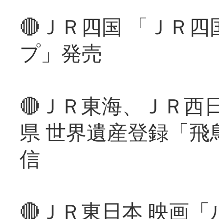
🔴ＪＲ四国 「ＪＲ
プ」発売
🔴ＪＲ東海、ＪＲ西
県 世界遺産登録「飛
信
🔴ＪＲ東日本 映画