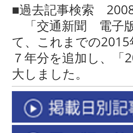
■過去記事検索 20
「交通新聞 電子版
て、これまでの201
７年分を追加し、「2
大しました