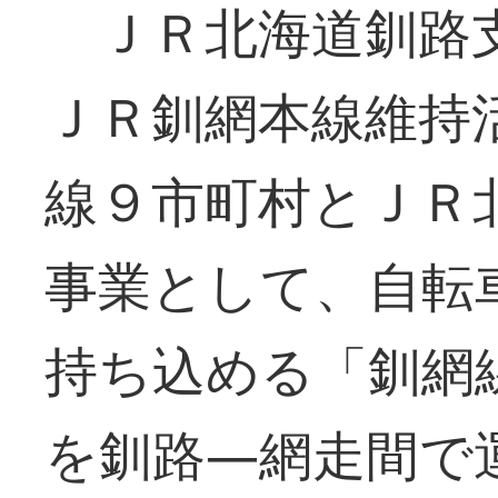
ＪＲ北海道釧路支
ＪＲ釧網本線維持
線９市町村とＪＲ
事業として、自転
持ち込める「釧網
を釧路―網走間で