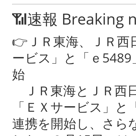
📶速報 Breaking 
👉ＪＲ東海、ＪＲ西
ービス」と「ｅ548
始
ＪＲ東海とＪＲ西日
「ＥＸサービス」と「
連携を開始し、さら