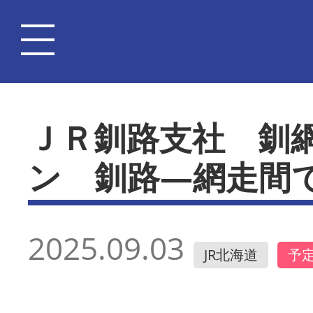
ＪＲ釧路支社 釧
ン 釧路―網走間
2025.09.03
JR北海道
予