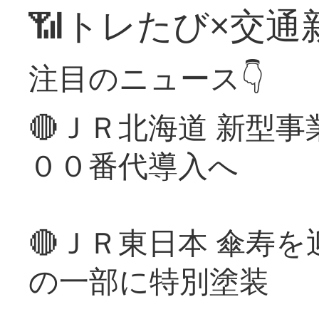
📶トレたび×交通
注目のニュース👇
🔴ＪＲ北海道 新型
００番代導入へ
🔴ＪＲ東日本 傘寿
の一部に特別塗装