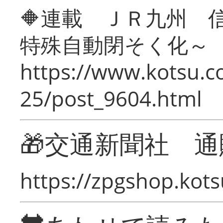
🔶連載 ＪＲ九州 
特殊自動閉そく化～
https://www.kotsu.c
25/post_9604.html
🎁交通新聞社 通
https://zpgshop.kots