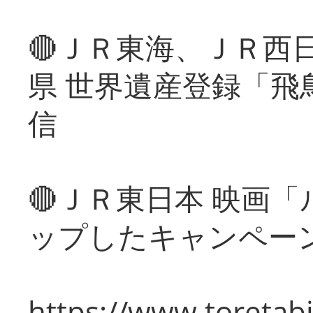
🔴ＪＲ東海、ＪＲ西
県 世界遺産登録「飛
信
🔴ＪＲ東日本 映画
ップしたキャンペー
https://www.toretabi