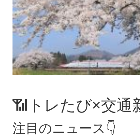
📶トレたび×交通
注目のニュース👇