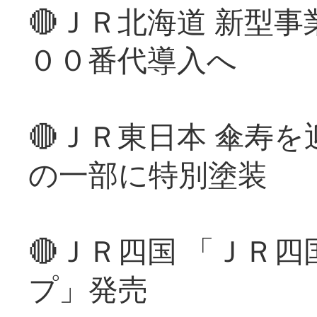
🔴ＪＲ北海道 新型
００番代導入へ
🔴ＪＲ東日本 傘寿
の一部に特別塗装
🔴ＪＲ四国 「ＪＲ
プ」発売