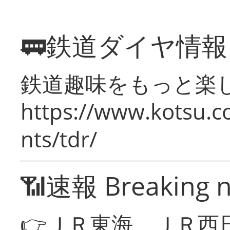
🚃鉄道ダイヤ情
鉄道趣味をもっと楽
https://www.kotsu.co
nts/tdr/
📶速報 Breaking 
👉ＪＲ東海、ＪＲ西