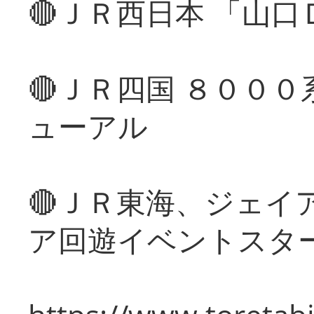
🔴ＪＲ西日本 「山
🔴ＪＲ四国 ８００
ューアル
🔴ＪＲ東海、ジェイ
ア回遊イベントスタ