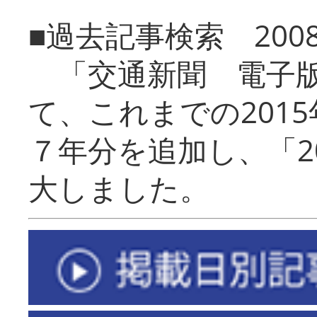
■過去記事検索 20
「交通新聞 電子版
て、これまでの201
７年分を追加し、「2
大しました