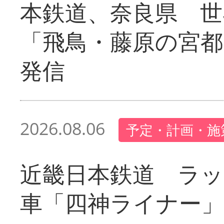
本鉄道、奈良県 世
「飛鳥・藤原の宮都
発信
2026.08.06
予定・計画・施
近畿日本鉄道 ラ
車「四神ライナー