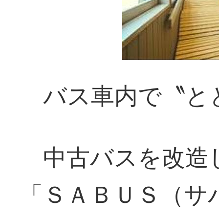
バス車内で〝と
中古バスを改造
「ＳＡＢＵＳ（サ