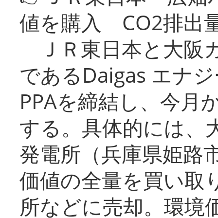
値を購入 CO2排出
ＪＲ東日本と大阪ガ
であるDaigas エ
PPAを締結し、今月
する。具体的には、
発電所（兵庫県姫路
価値の全量を買い取
所などに売却。環境