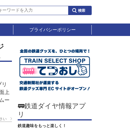
プライバシーポリシー
ジ
に
プリ
面上
ムー
🚃鉄道ダイヤ情報アプ
リ
さい
鉄道趣味をもっと楽しく！