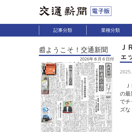
記事分類
業種分類
Ｊ
📰ようこそ！交通新聞
ェ
2026年８月６日付
2025.
ＪＲ
の最
でチ
ズな