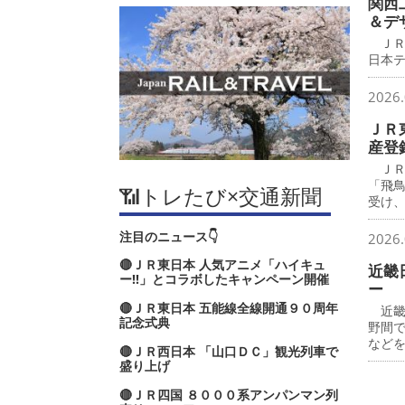
関西
＆デ
ＪＲ
日本
2026.
ＪＲ
産登
ＪＲ
「飛
📶トレたび×交通新聞
受け
注目のニュース👇
2026.
🔴ＪＲ東日本 人気アニメ「ハイキュ
近畿
ー‼」とコラボしたキャンペーン開催
ー
🔴ＪＲ東日本 五能線全線開通９０周年
近畿
記念式典
野間
など
🔴ＪＲ西日本 「山口ＤＣ」観光列車で
盛り上げ
🔴ＪＲ四国 ８０００系アンパンマン列