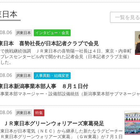
東日本
一覧を見る
08.06
JR東日本
インタビュー・会見
東日本 喜㔟社長が日本記者クラブで会見
野で挑戦継続強調 ＪＲ東日本の喜㔟陽一社長は４日、東京・内幸町
本プレスセンタービル内で開かれた記者会見（日本記者クラブ主催）
壇した。
08.06
JR東日本
人事異動・組織変更
東日本新潟事業本部人事 ８月１日付
事業本部マネージャー・設備部設備統括（新潟事業本部サブマネージ
司
08.06
JR東日本
特集
 ＪＲ東日本グリーンウォリアーズ東葛発足
東日本が日本電気（ＮＥＣ）から継承した新たなラグビーチー
ＪＲ東日本グリーンウォリアーズ東葛」（ＧＷ東葛）が７月１日