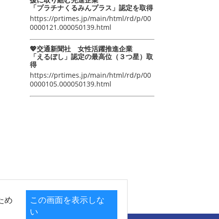
「プラチナくるみんプラス」認定を取得
https://prtimes.jp/main/html/rd/p/00
0000121.000050139.html
💖交通新聞社 女性活躍推進企業
「えるぼし」認定の最高位（３つ星）取
得
https://prtimes.jp/main/html/rd/p/00
0000105.000050139.html
ため
この画面を表示しな
い