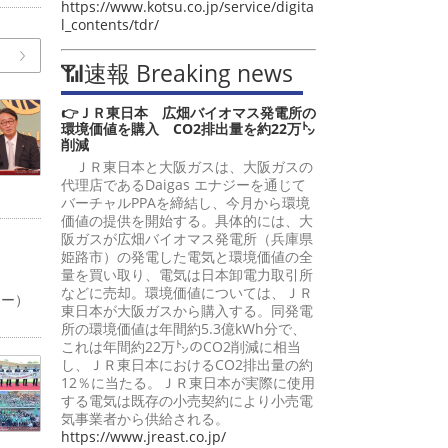
https://www.kotsu.co.jp/service/digita
l_contents/tdr/
📶速報 Breaking news
👉ＪＲ東日本 広畑バイオマス発電所の
環境価値を購入 CO2排出量を約22万㌧
削減
ＪＲ東日本と大阪ガスは、大阪ガスの
代理店であるDaigas エナジーを通じて
バーチャルPPAを締結し、今月から環境
価値の提供を開始する。具体的には、大
阪ガスが広畑バイオマス発電所（兵庫県
姫路市）の発電した電気と環境価値の全
量を買い取り、電気は日本卸電力取引所
などに売却。環境価値については、ＪＲ
ャー）
東日本が大阪ガスから購入する。同発電
所の環境価値は年間約5.3億kWh分で、
これは年間約22万㌧のCO2削減に相当
し、ＪＲ東日本におけるCO2排出量の約
12％に当たる。ＪＲ東日本が実際に使用
する電気は既存の小売契約により小売電
気事業者から供給される。
https://www.jreast.co.jp/