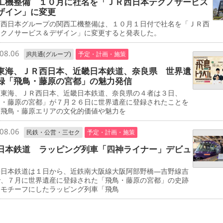
工機整備 １０月に社名を「ＪＲ西日本テクノサービス
ザイン」に変更
西日本グループの関西工機整備は、１０月１日付で社名を「ＪＲ西
テクノサービス＆デザイン」に変更すると発表した。
08.06
JR共通(グループ)
予定・計画・施策
東海、ＪＲ西日本、近畿日本鉄道、奈良県 世界遺
録「飛鳥・藤原の宮都」の魅力発信
東海、ＪＲ西日本、近畿日本鉄道、奈良県の４者は３日、
鳥・藤原の宮都」が７月２６日に世界遺産に登録されたことを
、飛鳥・藤原エリアの文化的価値や魅力を
08.06
民鉄・公営・三セク
予定・計画・施策
日本鉄道 ラッピング列車「四神ライナー」デビュ
日本鉄道は１日から、近鉄南大阪線大阪阿部野橋―吉野線吉
で、７月に世界遺産に登録された「飛鳥・藤原の宮都」の史跡
をモチーフにしたラッピング列車「飛鳥