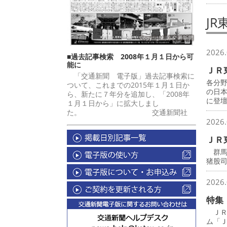
JR
2026.
■過去記事検索 2008年１月１日から可
能に
ＪＲ
「交通新聞 電子版」過去記事検索に
各分
ついて、これまでの2015年１月１日か
の日
ら、新たに７年分を追加し、「2008年
に登
１月１日から」に拡大しまし
た。 交通新聞社
2026.
ＪＲ
群馬
猪股
2026.
特集
ＪＲ
ム「