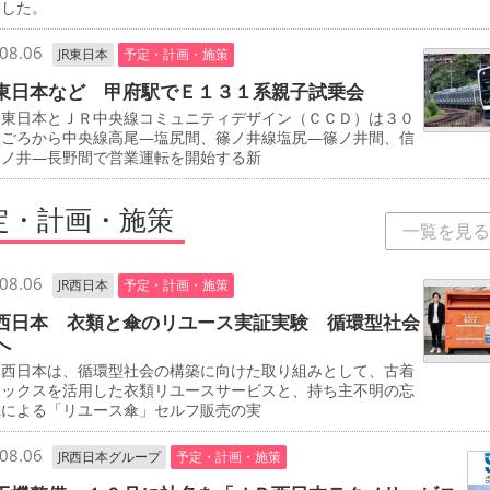
動した。
08.06
JR東日本
予定・計画・施策
東日本など 甲府駅でＥ１３１系親子試乗会
東日本とＪＲ中央線コミュニティデザイン（ＣＣＤ）は３０
秋ごろから中央線高尾―塩尻間、篠ノ井線塩尻―篠ノ井間、信
篠ノ井―長野間で営業運転を開始する新
定・計画・施策
一覧を見る
08.06
JR西日本
予定・計画・施策
西日本 衣類と傘のリユース実証実験 循環型社会
へ
西日本は、循環型社会の構築に向けた取り組みとして、古着
ボックスを活用した衣類リユースサービスと、持ち主不明の忘
傘による「リユース傘」セルフ販売の実
08.06
JR西日本グループ
予定・計画・施策