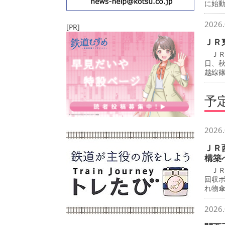
に始
2026.
[PR]
ＪＲ
ＪＲ
日、
越線
予
2026.
ＪＲ
構築
ＪＲ
回収
れ物
2026.