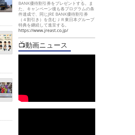
BANK優待割引券をプレゼントする。ま
た、キャンペーン後も各プログラムの条
件達成で、同じJRE BANK優待割引券
（４割引き）を含むＪＲ東日本グループ
特典を継続して進呈する。
https://www.jreast.co.jp/
📺動画ニュース