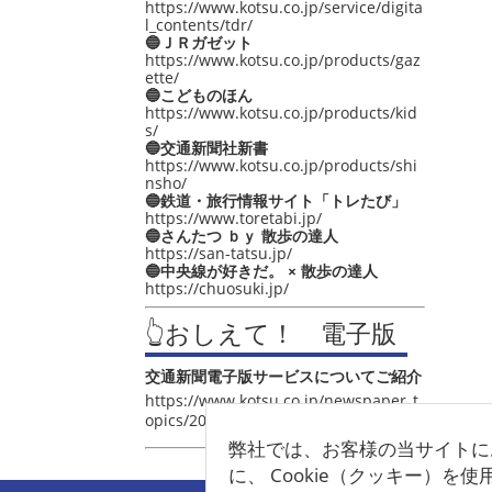
https://www.kotsu.co.jp/service/digita
l_contents/tdr/
🔵ＪＲガゼット
https://www.kotsu.co.jp/products/gaz
ette/
🔵こどものほん
https://www.kotsu.co.jp/products/kid
s/
🔵交通新聞社新書
https://www.kotsu.co.jp/products/shi
nsho/
🔵鉄道・旅行情報サイト「トレたび」
https://www.toretabi.jp/
🔵さんたつ ｂｙ 散歩の達人
https://san-tatsu.jp/
🔵中央線が好きだ。 × 散歩の達人
https://chuosuki.jp/
👆おしえて！ 電子版
交通新聞電子版サービスについてご紹介
https://www.kotsu.co.jp/newspaper_t
opics/2021/post_4048.html
弊社では、お客様の当サイトに
に、 Cookie（クッキー）を