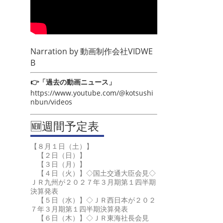
Narration by
動画制作会社VIDWE
B
👉「過去の動画ニュース」
https://www.youtube.com/@kotsushi
nbun/videos
🆕週間予定表
【８月１日（土）】
【２日（日）】
【３日（月）】
【４日（火）】◇国土交通大臣会見◇
ＪＲ九州が２０２７年３月期第１四半期
決算発表
【５日（水）】◇ＪＲ西日本が２０２
７年３月期第１四半期決算発表
【６日（木）】◇ＪＲ東海社長会見