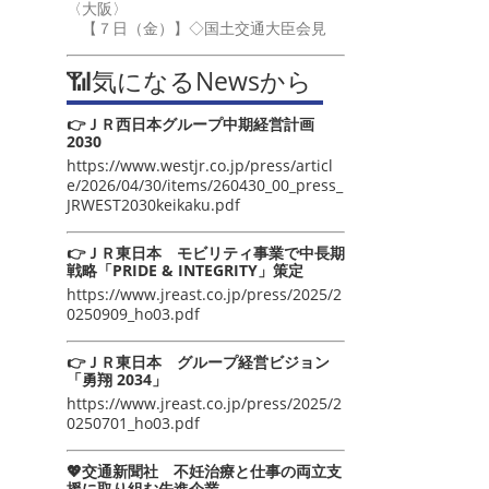
〈大阪〉
【７日（金）】◇国土交通大臣会見
📶気になるNewsから
👉ＪＲ西日本グループ中期経営計画
2030
https://www.westjr.co.jp/press/articl
e/2026/04/30/items/260430_00_press_
JRWEST2030keikaku.pdf
👉ＪＲ東日本 モビリティ事業で中長期
戦略「PRIDE & INTEGRITY」策定
https://www.jreast.co.jp/press/2025/2
0250909_ho03.pdf
👉ＪＲ東日本 グループ経営ビジョン
「勇翔 2034」
https://www.jreast.co.jp/press/2025/2
0250701_ho03.pdf
💖交通新聞社 不妊治療と仕事の両立支
援に取り組む先進企業