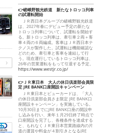
👉嵯峨野観光鉄道 新たなトロッコ列車
の試運転開始
ＪＲ西日本グループの嵯峨野観光鉄道
は、2027年春にデビュー予定の新たな
トロッコ列車について、試運転を開始す
る。新トロッコ列車は、牽引車２両＋客
車４両の６両編成。客車はＪＲ西日本テ
クノスが製作した。試運転は機能確認な
どのため、牽引車と客車を連結して行
う。現在運行しているトロッコ列車は、
26年の営業運転をもって引退する予定。
https://www.westjr.co.jp/
👉ＪＲ東日本 大人の休日倶楽部会員限
定 JRE BANK口座開設キャンペーン
ＪＲ東日本とビューカードは、「大人
の休日倶楽部会員さま限定 JRE BANK口
座開設キャンペーン」を実施している。
10月30日までにJRE BANK口座の開設申
し込みを行い、来年１月29日終了時点で
口座開設を完了し、各種条件を達成する
と、もれなくＪＲ東日本営業路線内の片
道の運賃や料金が４割引きとなるJRE