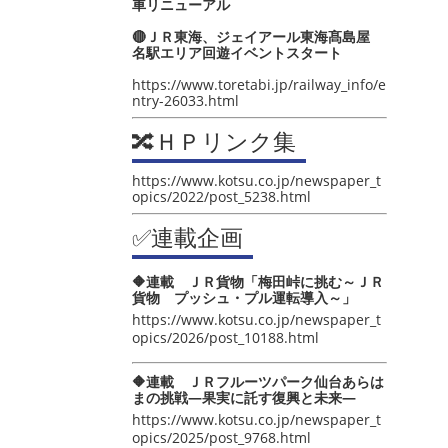
車リニューアル
🔴ＪＲ東海、ジェイアール東海髙島屋
名駅エリア回遊イベントスタート
https://www.toretabi.jp/railway_info/e
ntry-26033.html
🔀ＨＰリンク集
https://www.kotsu.co.jp/newspaper_t
opics/2022/post_5238.html
✅連載企画
🔶連載 ＪＲ貨物「梅田峠に挑む～ＪＲ
貨物 プッシュ・プル運転導入～」
https://www.kotsu.co.jp/newspaper_t
opics/2026/post_10188.html
🔶連載 ＪＲフルーツパーク仙台あらは
まの挑戦―果実に託す復興と未来―
https://www.kotsu.co.jp/newspaper_t
opics/2025/post_9768.html