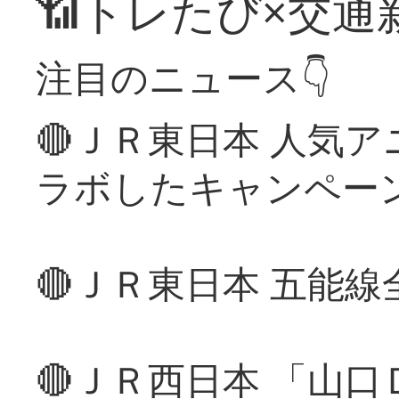
📶トレたび×交通
注目のニュース👇
🔴ＪＲ東日本 人気
ラボしたキャンペー
🔴ＪＲ東日本 五能
🔴ＪＲ西日本 「山