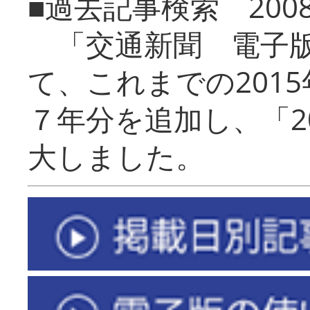
■過去記事検索 20
「交通新聞 電子版
て、これまでの201
７年分を追加し、「2
大しました