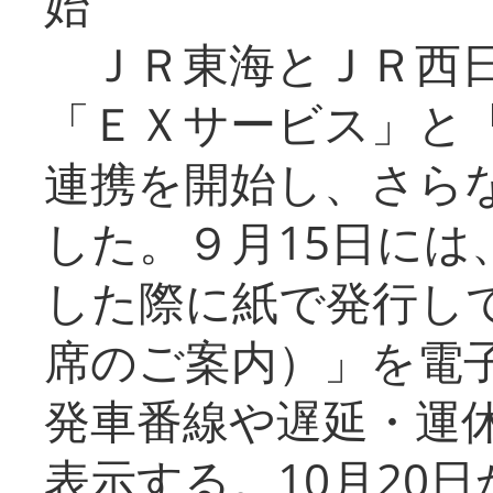
始
ＪＲ東海とＪＲ西日
「ＥＸサービス」と「
連携を開始し、さら
した。９月15日には
した際に紙で発行し
席のご案内）」を電
発車番線や遅延・運
表示する。10月20