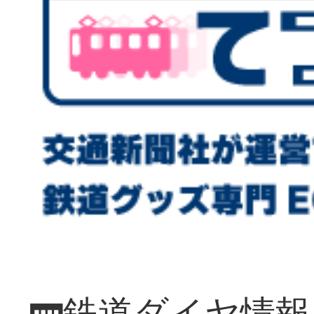
🚃鉄道ダイヤ情