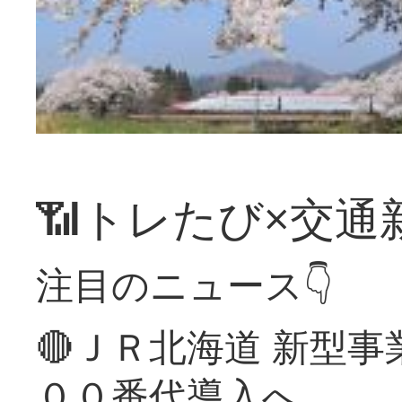
📶トレたび×交通
注目のニュース👇
🔴ＪＲ北海道 新型
００番代導入へ