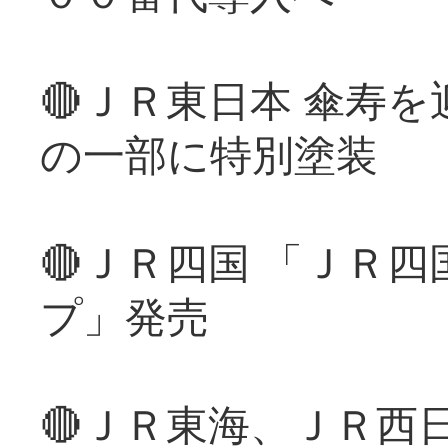
🔴ＪＲ東日本 傘寿
の一部に特別塗装
🔴ＪＲ四国 「ＪＲ
プ」発売
🔴ＪＲ東海、ＪＲ西