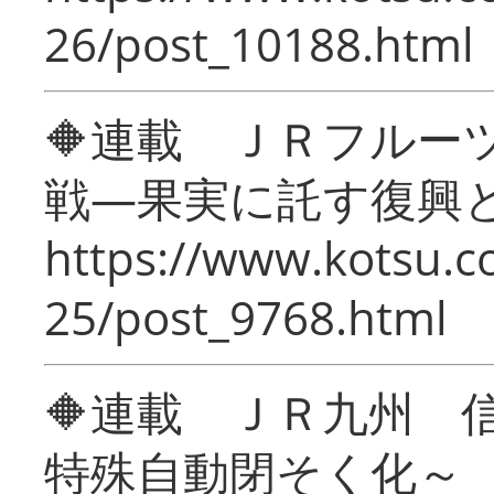
26/post_10188.html
🔶連載 ＪＲフルー
戦―果実に託す復興
https://www.kotsu.c
25/post_9768.html
🔶連載 ＪＲ九州 
特殊自動閉そく化～