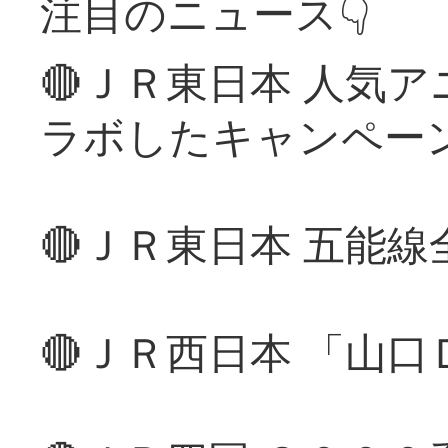
注目のニュース👇
🔴ＪＲ東日本 人気
ラボしたキャンペー
🔴ＪＲ東日本 五能
🔴ＪＲ西日本 「山