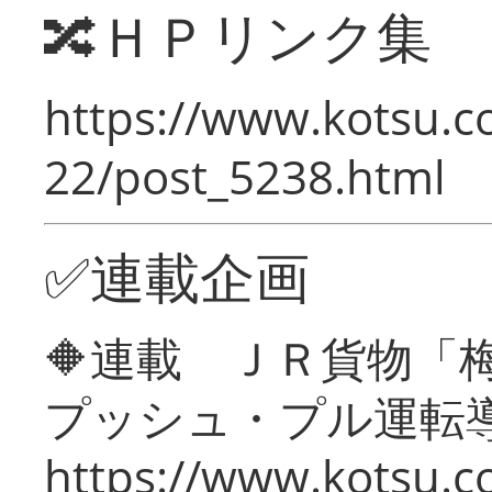
🔀ＨＰリンク集
https://www.kotsu.c
22/post_5238.html
✅連載企画
🔶連載 ＪＲ貨物
プッシュ・プル運転
https://www.kotsu.c