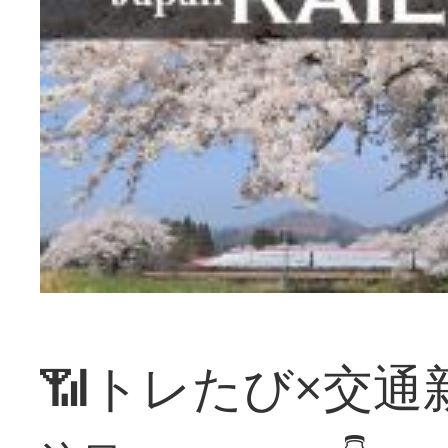
📶トレたび×交通