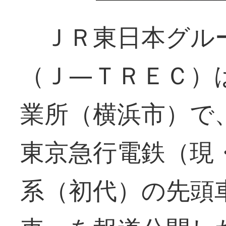
ＪＲ東日本グル
（Ｊ―ＴＲＥＣ）
業所（横浜市）で
東京急行電鉄（現
系（初代）の先頭