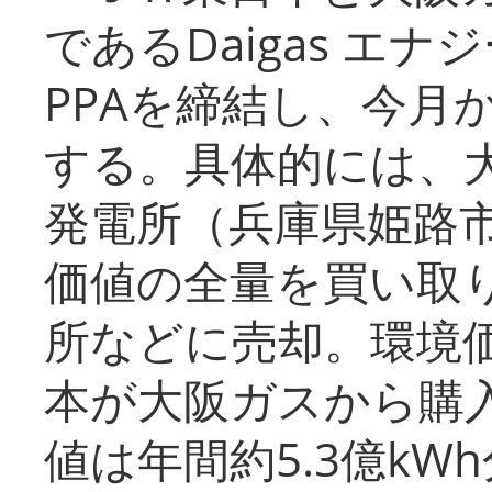
であるDaigas エ
PPAを締結し、今月
する。具体的には、
発電所（兵庫県姫路
価値の全量を買い取
所などに売却。環境
本が大阪ガスから購
値は年間約5.3億kW