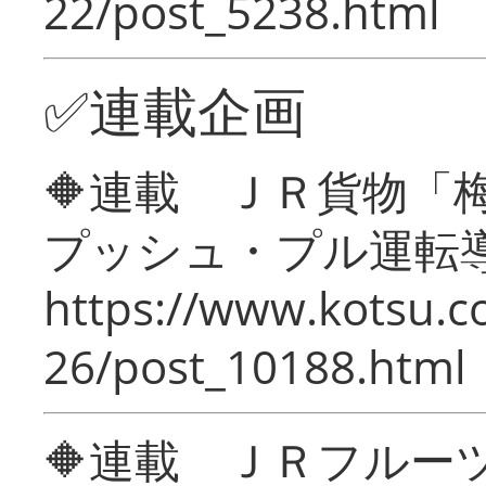
22/post_5238.html
✅連載企画
🔶連載 ＪＲ貨物
プッシュ・プル運転
https://www.kotsu.c
26/post_10188.html
🔶連載 ＪＲフルー