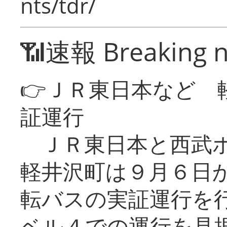
nts/tdr/
📶速報 Breaking 
👉ＪＲ東日本など 
証運行
ＪＲ東日本と西武ホ
軽井沢町は９月６日か
転バスの実証運行を
ベル４での運行を見