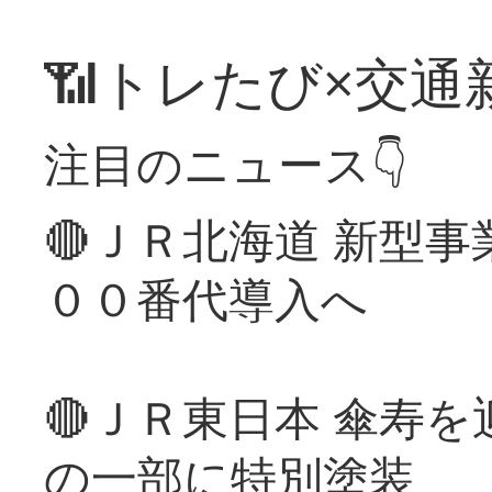
📶トレたび×交通
注目のニュース👇
🔴ＪＲ北海道 新型
００番代導入へ
🔴ＪＲ東日本 傘寿
の一部に特別塗装