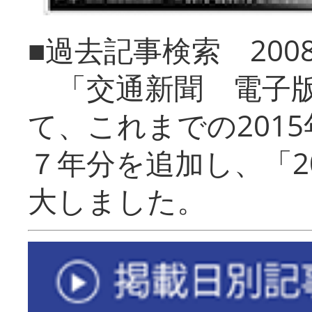
■過去記事検索 20
「交通新聞 電子版
て、これまでの201
７年分を追加し、「2
大しました