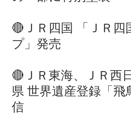
🔴ＪＲ四国 「ＪＲ
プ」発売
🔴ＪＲ東海、ＪＲ西
県 世界遺産登録「飛
信