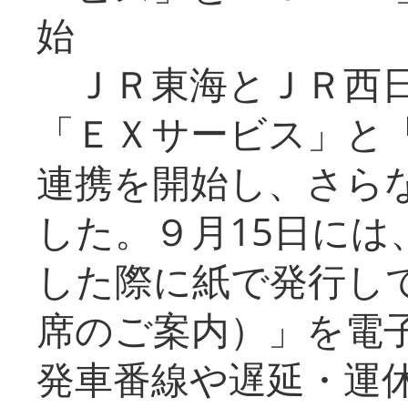
始
ＪＲ東海とＪＲ西日
「ＥＸサービス」と「
連携を開始し、さら
した。９月15日には
した際に紙で発行し
席のご案内）」を電
発車番線や遅延・運