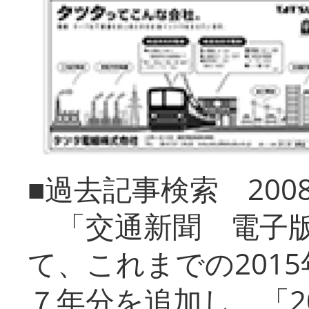
■過去記事検索 20
「交通新聞 電子版
て、これまでの201
７年分を追加し、「2