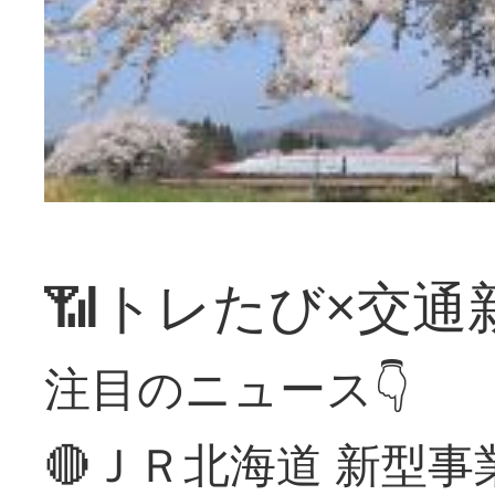
📶トレたび×交通
注目のニュース👇
🔴ＪＲ北海道 新型