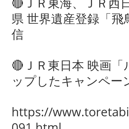
🔴ＪＲ東海、ＪＲ西
県 世界遺産登録「飛
信
🔴ＪＲ東日本 映画
ップしたキャンペー
https://www.toretabi
091.html