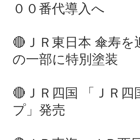
００番代導入へ
🔴ＪＲ東日本 傘寿
の一部に特別塗装
🔴ＪＲ四国 「ＪＲ
プ」発売