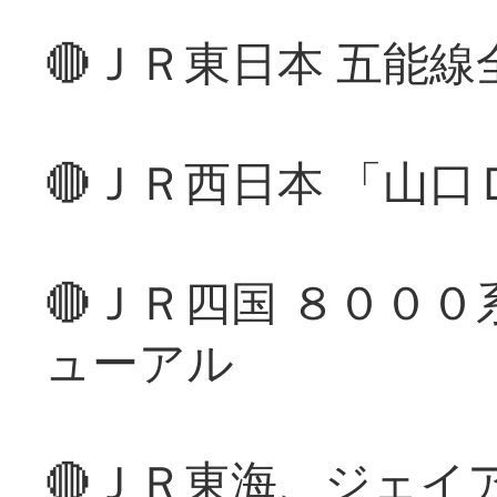
🔴ＪＲ東日本 五能
🔴ＪＲ西日本 「山
🔴ＪＲ四国 ８００
ューアル
🔴ＪＲ東海、ジェイ