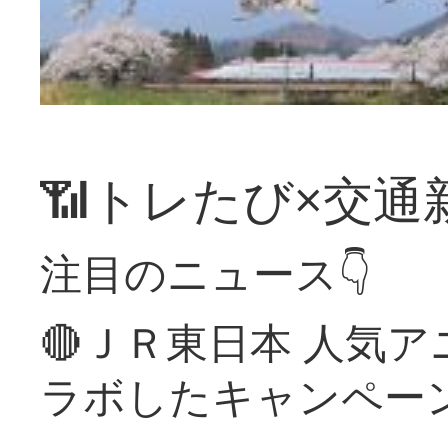
📶トレたび×交通
注目のニュース👇
🔴ＪＲ東日本 人気
ラボしたキャンペー