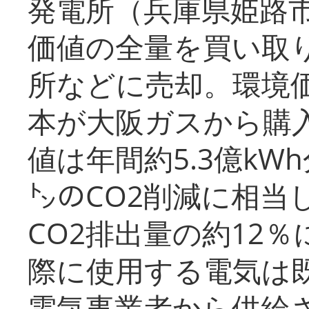
発電所（兵庫県姫路
価値の全量を買い取
所などに売却。環境
本が大阪ガスから購
値は年間約5.3億kW
㌧のCO2削減に相当
CO2排出量の約12
際に使用する電気は
電気事業者から供給