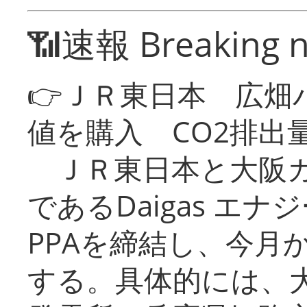
📶速報 Breaking 
👉ＪＲ東日本 広畑
値を購入 CO2排出
ＪＲ東日本と大阪ガ
であるDaigas エ
PPAを締結し、今月
する。具体的には、