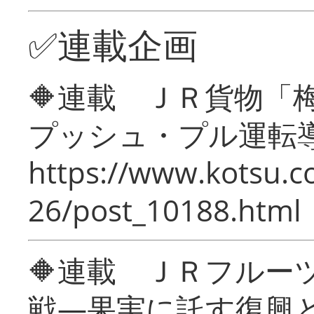
✅連載企画
🔶連載 ＪＲ貨物
プッシュ・プル運転
https://www.kotsu.c
26/post_10188.html
🔶連載 ＪＲフルー
戦―果実に託す復興