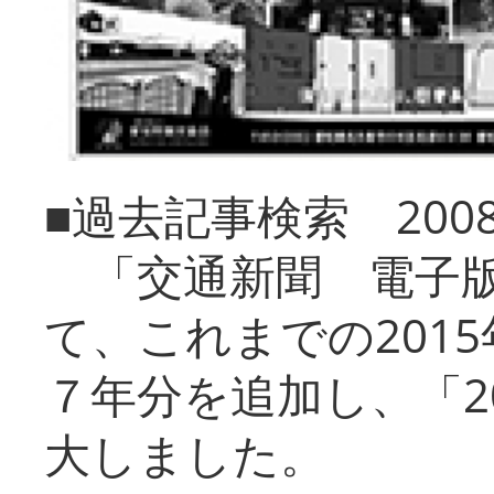
■過去記事検索 20
「交通新聞 電子版
て、これまでの201
７年分を追加し、「2
大しました