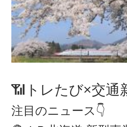
📶トレたび×交通
注目のニュース👇