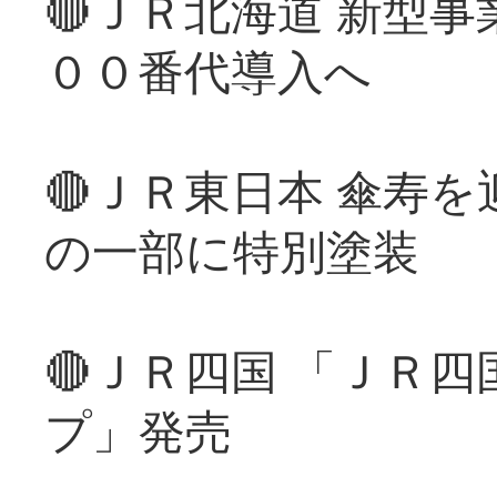
🔴ＪＲ北海道 新型
００番代導入へ
🔴ＪＲ東日本 傘寿
の一部に特別塗装
🔴ＪＲ四国 「ＪＲ
プ」発売