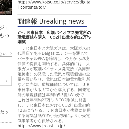
https://www.kotsu.co.jp/service/digita
l_contents/tdr/
📶速報 Breaking news
ジェ
👉ＪＲ東日本 広畑バイオマス発電所の
もっ
環境価値を購入 CO2排出量を約22万㌧
削減
ＪＲ東日本と大阪ガスは、大阪ガスの
代理店であるDaigas エナジーを通じて
さい
バーチャルPPAを締結し、今月から環境
価値の提供を開始する。具体的には、大
阪ガスが広畑バイオマス発電所（兵庫県
姫路市）の発電した電気と環境価値の全
量を買い取り、電気は日本卸電力取引所
などに売却。環境価値については、ＪＲ
東日本が大阪ガスから購入する。同発電
所の環境価値は年間約5.3億kWh分で、
これは年間約22万㌧のCO2削減に相当
し、ＪＲ東日本におけるCO2排出量の約
12％に当たる。ＪＲ東日本が実際に使用
中だっ
する電気は既存の小売契約により小売電
気事業者から供給される。
https://www.jreast.co.jp/