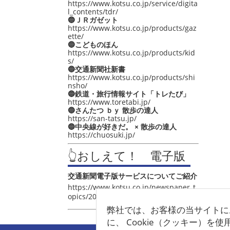
https://www.kotsu.co.jp/service/digita
l_contents/tdr/
🔵ＪＲガゼット
https://www.kotsu.co.jp/products/gaz
ette/
🔵こどものほん
https://www.kotsu.co.jp/products/kid
s/
🔵交通新聞社新書
https://www.kotsu.co.jp/products/shi
nsho/
🔵鉄道・旅行情報サイト「トレたび」
https://www.toretabi.jp/
🔵さんたつ ｂｙ 散歩の達人
https://san-tatsu.jp/
🔵中央線が好きだ。 × 散歩の達人
https://chuosuki.jp/
👆おしえて！ 電子版
交通新聞電子版サービスについてご紹介
https://www.kotsu.co.jp/newspaper_t
opics/2021/post_4048.html
弊社では、お客様の当サイトに
に、 Cookie（クッキー）を