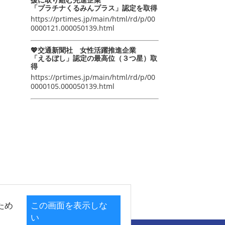
「プラチナくるみんプラス」認定を取得
https://prtimes.jp/main/html/rd/p/00
0000121.000050139.html
💖交通新聞社 女性活躍推進企業
「えるぼし」認定の最高位（３つ星）取
得
https://prtimes.jp/main/html/rd/p/00
0000105.000050139.html
ため
この画面を表示しな
い