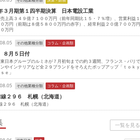
その他業種分類
決算・財務
年３月期第１四半期決算 日本電設工業
売上高３４９億７１００万円（前年同期比１５・７％増）、営業利益
００万円（前期は８億５８００万円の赤字）、経常利益２０億７００万
００万円
08.05
その他業種分類
コラム・企画類
 ８月５日付
東日本グループのルミネが７月初旬までの約３週間、フランス・パリ
ョンやインテリアなど全２９ブランドをそろえたポップアップ「ｔｏ
ｎｓｅ」
08.05
その他業種分類
コラム・企画類
前線２９６ 札幌（北海道）
線２９６ 札幌（北海道）
集
一覧を見る