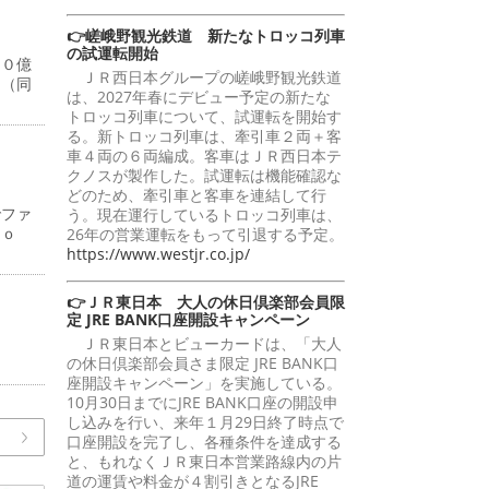
👉嵯峨野観光鉄道 新たなトロッコ列車
の試運転開始
１０億
ＪＲ西日本グループの嵯峨野観光鉄道
円（同
は、2027年春にデビュー予定の新たな
トロッコ列車について、試運転を開始す
る。新トロッコ列車は、牽引車２両＋客
車４両の６両編成。客車はＪＲ西日本テ
クノスが製作した。試運転は機能確認な
どのため、牽引車と客車を連結して行
でファ
う。現在運行しているトロッコ列車は、
ｋｙｏ
26年の営業運転をもって引退する予定。
https://www.westjr.co.jp/
👉ＪＲ東日本 大人の休日倶楽部会員限
定 JRE BANK口座開設キャンペーン
ＪＲ東日本とビューカードは、「大人
の休日倶楽部会員さま限定 JRE BANK口
座開設キャンペーン」を実施している。
10月30日までにJRE BANK口座の開設申
し込みを行い、来年１月29日終了時点で
口座開設を完了し、各種条件を達成する
と、もれなくＪＲ東日本営業路線内の片
道の運賃や料金が４割引きとなるJRE