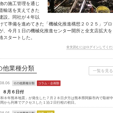
物の施工管理を通じ
道輸送を支えてきた
建設。同社が４年以
けて準備を進めてきた「機械化推進構想２０２５」プロ
が、今月１日の機械化推進センター開所と全支店拡大を
格スタートした。
全文読むにはログインしてくだ
の他業種分類
一覧を見る
08.06
その他業種分類
コラム・企画類
 ８月６日付
和８年熊本地震」が発生した７月２８日夕方は熊本県阿蘇市内で取材
福岡から列車でアクセスした１泊２日行程の初日。
08.05