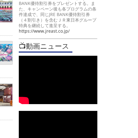
BANK優待割引券をプレゼントする。ま
た、キャンペーン後も各プログラムの条
件達成で、同じJRE BANK優待割引券
（４割引き）を含むＪＲ東日本グループ
特典を継続して進呈する。
https://www.jreast.co.jp/
📺動画ニュース