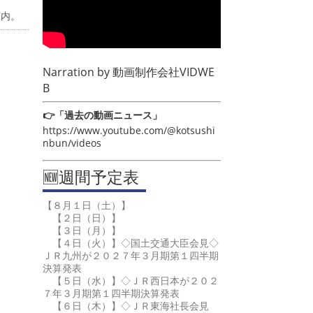
庄内。
Narration by
動画制作会社VIDWE
B
👉「過去の動画ニュース」
https://www.youtube.com/@kotsushi
nbun/videos
🆕週間予定表
【８月１日（土）】
【２日（日）】
【３日（月）】
【４日（火）】◇国土交通大臣会見◇
ＪＲ九州が２０２７年３月期第１四半期
決算発表
【５日（水）】◇ＪＲ西日本が２０２
７年３月期第１四半期決算発表
【６日（木）】◇ＪＲ東海社長会見