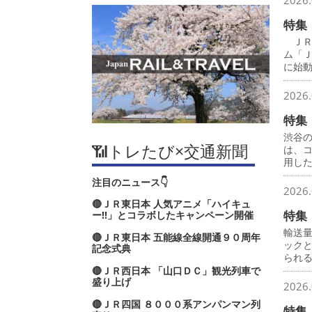
2026.
特集
ＪＲ
ム「
に始
2026.
特集
渋谷
📶トレたび×交通新聞
は、
用し
注目のニュース👇
2026.
🔴ＪＲ東日本 人気アニメ「ハイキュ
特集
ー‼」とコラボしたキャンペーン開催
輸送
🔴ＪＲ東日本 五能線全線開通９０周年
ック
記念式典
られ
🔴ＪＲ西日本 「山口ＤＣ」観光列車で
盛り上げ
2026.
🔴ＪＲ四国 ８０００系アンパンマン列
特集