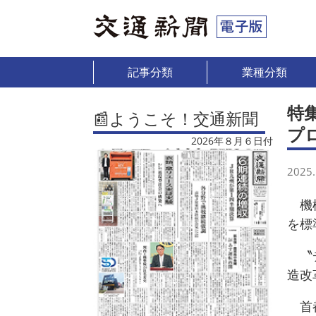
記事分類
業種分類
特
📰ようこそ！交通新聞
プ
2026年８月６日付
2025.
機械
を標
〝チ
造改
首都