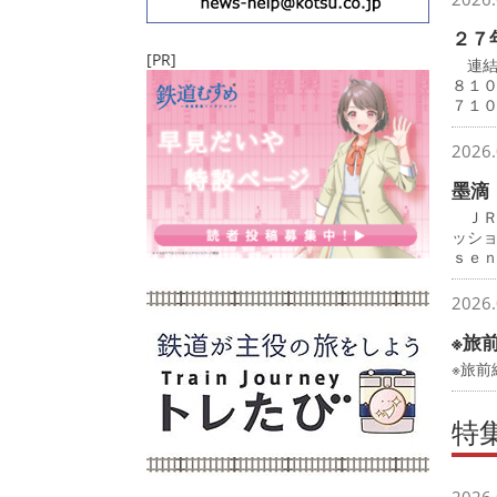
２７
[PR]
連結
８１
７１
2026.
墨滴
ＪＲ
ッシ
ｓｅ
2026.
※旅
※旅前
特