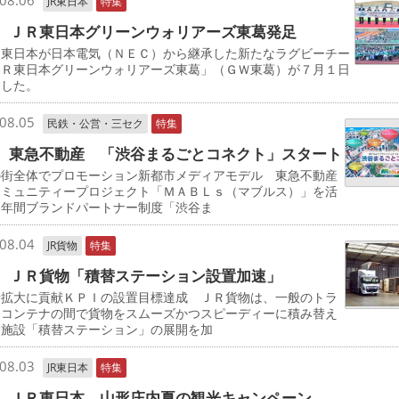
08.06
JR東日本
特集
 ＪＲ東日本グリーンウォリアーズ東葛発足
東日本が日本電気（ＮＥＣ）から継承した新たなラグビーチー
ＪＲ東日本グリーンウォリアーズ東葛」（ＧＷ東葛）が７月１日
動した。
08.05
民鉄・公営・三セク
特集
 東急不動産 「渋谷まるごとコネクト」スタート
の街全体でプロモーション新都市メディアモデル 東急不動産
コミュニティープロジェクト「ＭＡＢＬｓ（マブルス）」を活
た年間ブランドパートナー制度「渋谷ま
08.04
JR貨物
特集
 ＪＲ貨物「積替ステーション設置加速」
量拡大に貢献ＫＰＩの設置目標達成 ＪＲ貨物は、一般のトラ
とコンテナの間で貨物をスムーズかつスピーディーに積み替え
る施設「積替ステーション」の展開を加
08.03
JR東日本
特集
 ＪＲ東日本 山形庄内夏の観光キャンペーン