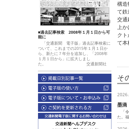
構造
て鉄
交通
上か
■過去記事検索 2008年１月１日から可
クト
能に
て本
「交通新聞 電子版」過去記事検索に
ついて、これまでの2015年１月１日か
ら、新たに７年分を追加し、「2008年
１月１日から」に拡大しまし
た。 交通新聞社
そ
2026.
墨滴
「令
た。
2026.