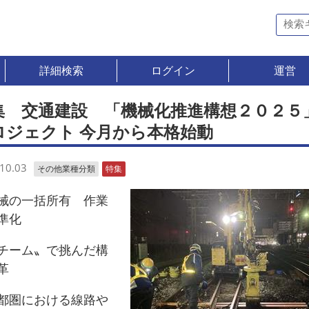
詳細検索
ログイン
運営
集 交通建設 「機械化推進構想２０２５
ロジェクト 今月から本格始動
10.03
その他業種分類
特集
の一括所有 作業
準化
ーム〟で挑んだ構
革
圏における線路や