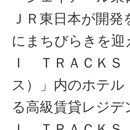
ＪＲ東日本が開発
にまちびらきを迎
Ｉ ＴＲＡＣＫＳ
ス）」内のホテル
る高級賃貸レジデ
Ｉ ＴＲＡＣＫＳ