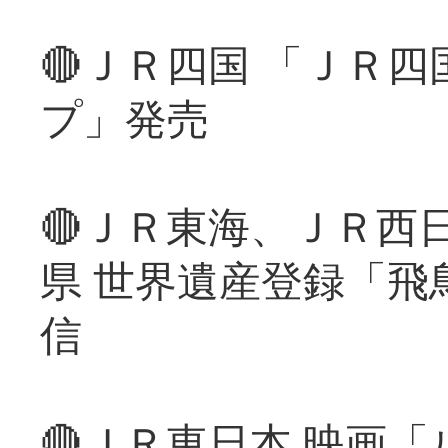
🔴ＪＲ四国 「ＪＲ
プ」発売
🔴ＪＲ東海、ＪＲ西
県 世界遺産登録「飛
信
🔴ＪＲ東日本 映画