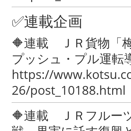
✅連載企画
🔶連載 ＪＲ貨物
プッシュ・プル運転
https://www.kotsu.c
26/post_10188.html
🔶連載 ＪＲフルー
戦―果実に託す復興