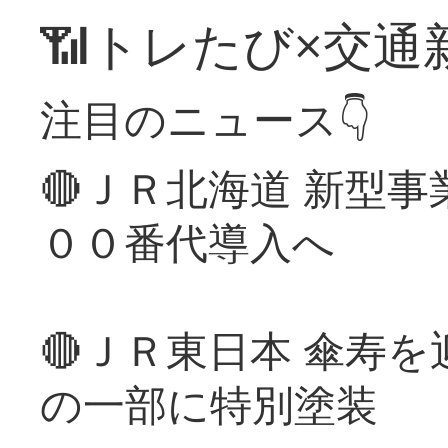
📶トレたび×交通
注目のニュース👇
🔴ＪＲ北海道 新型
００番代導入へ
🔴ＪＲ東日本 傘寿
の一部に特別塗装