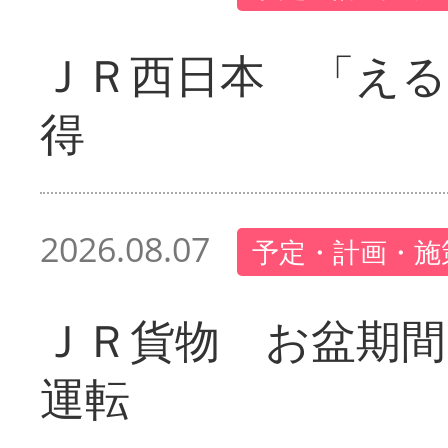
ＪＲ西日本 「える
得
2026.08.07
予定・計画・施
ＪＲ貨物 お盆期間
運転