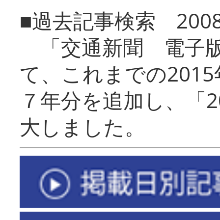
■過去記事検索 20
「交通新聞 電子版
て、これまでの201
７年分を追加し、「2
大しました