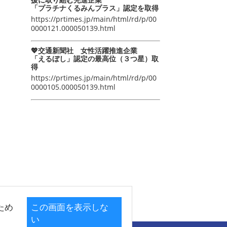
「プラチナくるみんプラス」認定を取得
https://prtimes.jp/main/html/rd/p/00
0000121.000050139.html
💖交通新聞社 女性活躍推進企業
「えるぼし」認定の最高位（３つ星）取
得
https://prtimes.jp/main/html/rd/p/00
0000105.000050139.html
ため
この画面を表示しな
い