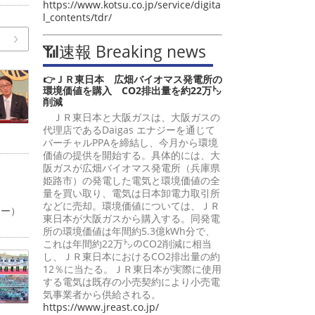
https://www.kotsu.co.jp/service/digita
l_contents/tdr/
📶速報 Breaking news
👉ＪＲ東日本 広畑バイオマス発電所の
環境価値を購入 CO2排出量を約22万㌧
削減
ＪＲ東日本と大阪ガスは、大阪ガスの
代理店であるDaigas エナジーを通じて
バーチャルPPAを締結し、今月から環境
価値の提供を開始する。具体的には、大
阪ガスが広畑バイオマス発電所（兵庫県
姫路市）の発電した電気と環境価値の全
量を買い取り、電気は日本卸電力取引所
などに売却。環境価値については、ＪＲ
ャー）
東日本が大阪ガスから購入する。同発電
所の環境価値は年間約5.3億kWh分で、
これは年間約22万㌧のCO2削減に相当
し、ＪＲ東日本におけるCO2排出量の約
12％に当たる。ＪＲ東日本が実際に使用
する電気は既存の小売契約により小売電
気事業者から供給される。
https://www.jreast.co.jp/