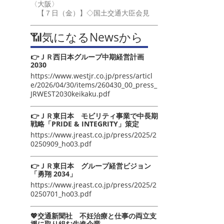
〈大阪〉
【７日（金）】◇国土交通大臣会見
📶気になるNewsから
👉ＪＲ西日本グループ中期経営計画
2030
https://www.westjr.co.jp/press/articl
e/2026/04/30/items/260430_00_press_
JRWEST2030keikaku.pdf
👉ＪＲ東日本 モビリティ事業で中長期
戦略「PRIDE & INTEGRITY」策定
https://www.jreast.co.jp/press/2025/2
0250909_ho03.pdf
👉ＪＲ東日本 グループ経営ビジョン
「勇翔 2034」
https://www.jreast.co.jp/press/2025/2
0250701_ho03.pdf
💖交通新聞社 不妊治療と仕事の両立支
援に取り組む先進企業