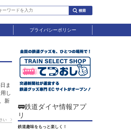
プライバシーポリシー
ェ
6日ま
活用し
、新
🚃鉄道ダイヤ情報アプ
リ
さい
鉄道趣味をもっと楽しく！