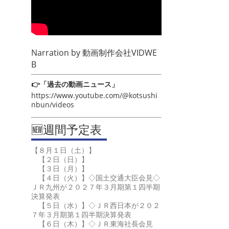
Narration by
動画制作会社VIDWE
B
👉「過去の動画ニュース」
https://www.youtube.com/@kotsushi
nbun/videos
🆕週間予定表
【８月１日（土）】
【２日（日）】
【３日（月）】
【４日（火）】◇国土交通大臣会見◇
ＪＲ九州が２０２７年３月期第１四半期
決算発表
【５日（水）】◇ＪＲ西日本が２０２
７年３月期第１四半期決算発表
【６日（木）】◇ＪＲ東海社長会見