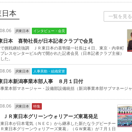
東日本
一覧を見る
08.06
JR東日本
インタビュー・会見
東日本 喜㔟社長が日本記者クラブで会見
野で挑戦継続強調 ＪＲ東日本の喜㔟陽一社長は４日、東京・内幸町
本プレスセンタービル内で開かれた記者会見（日本記者クラブ主催）
壇した。
08.06
JR東日本
人事異動・組織変更
東日本新潟事業本部人事 ８月１日付
事業本部マネージャー・設備部設備統括（新潟事業本部サブマネージ
司
08.06
JR東日本
特集
 ＪＲ東日本グリーンウォリアーズ東葛発足
東日本が日本電気（ＮＥＣ）から継承した新たなラグビーチー
ＪＲ東日本グリーンウォリアーズ東葛」（ＧＷ東葛）が７月１日