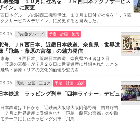
工機整備 １０月に社名を「ＪＲ西日本テクノサービス
ザイン」に変更
西日本グループの関西工機整備は、１０月１日付で社名を「ＪＲ西
テクノサービス＆デザイン」に変更すると発表した。
08.06
JR共通(グループ)
予定・計画・施策
東海、ＪＲ西日本、近畿日本鉄道、奈良県 世界遺
録「飛鳥・藤原の宮都」の魅力発信
東海、ＪＲ西日本、近畿日本鉄道、奈良県の４者は３日、
鳥・藤原の宮都」が７月２６日に世界遺産に登録されたことを
、飛鳥・藤原エリアの文化的価値や魅力を
08.06
民鉄・公営・三セク
予定・計画・施策
日本鉄道 ラッピング列車「四神ライナー」デビュ
日本鉄道は１日から、近鉄南大阪線大阪阿部野橋―吉野線吉
で、７月に世界遺産に登録された「飛鳥・藤原の宮都」の史跡
をモチーフにしたラッピング列車「飛鳥