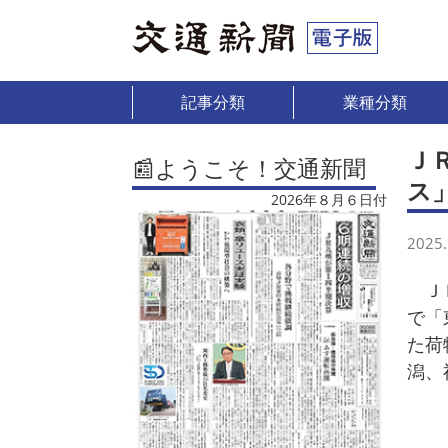
記事分類
業種分類
Ｊ
📰ようこそ！交通新聞
ス
2026年８月６日付
2025.
ＪＲ
で「
た荷
潟、