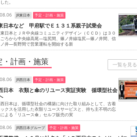
動した。
08.06
JR東日本
予定・計画・施策
東日本など 甲府駅でＥ１３１系親子試乗会
東日本とＪＲ中央線コミュニティデザイン（ＣＣＤ）は３０
秋ごろから中央線高尾―塩尻間、篠ノ井線塩尻―篠ノ井間、信
篠ノ井―長野間で営業運転を開始する新
定・計画・施策
一覧を見る
08.06
JR西日本
予定・計画・施策
西日本 衣類と傘のリユース実証実験 循環型社会
へ
西日本は、循環型社会の構築に向けた取り組みとして、古着
ボックスを活用した衣類リユースサービスと、持ち主不明の忘
傘による「リユース傘」セルフ販売の実
08.06
JR西日本グループ
予定・計画・施策