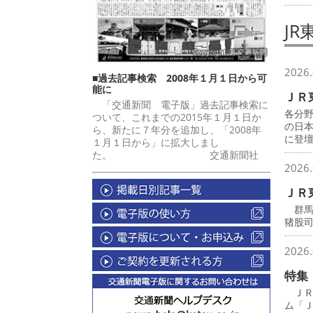
JR
2026.
■過去記事検索 2008年１月１日から可
能に
ＪＲ
「交通新聞 電子版」過去記事検索に
各分
ついて、これまでの2015年１月１日か
の日
ら、新たに７年分を追加し、「2008年
に登
１月１日から」に拡大しまし
た。 交通新聞社
2026.
ＪＲ
群馬
猪股
2026.
特集
ＪＲ
ム「