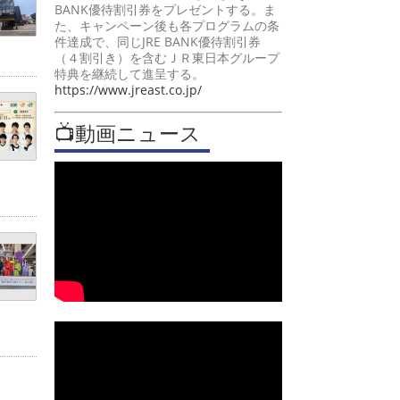
BANK優待割引券をプレゼントする。ま
た、キャンペーン後も各プログラムの条
件達成で、同じJRE BANK優待割引券
（４割引き）を含むＪＲ東日本グループ
特典を継続して進呈する。
https://www.jreast.co.jp/
📺動画ニュース