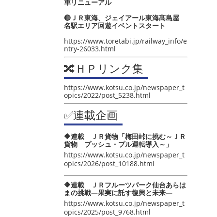
車リニューアル
🔴ＪＲ東海、ジェイアール東海髙島屋
名駅エリア回遊イベントスタート
https://www.toretabi.jp/railway_info/e
ntry-26033.html
🔀ＨＰリンク集
https://www.kotsu.co.jp/newspaper_t
opics/2022/post_5238.html
✅連載企画
🔶連載 ＪＲ貨物「梅田峠に挑む～ＪＲ
貨物 プッシュ・プル運転導入～」
https://www.kotsu.co.jp/newspaper_t
opics/2026/post_10188.html
🔶連載 ＪＲフルーツパーク仙台あらは
まの挑戦―果実に託す復興と未来―
https://www.kotsu.co.jp/newspaper_t
opics/2025/post_9768.html