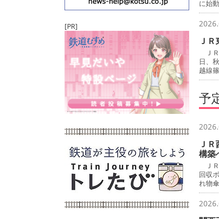
に始
2026.
[PR]
ＪＲ
ＪＲ
日、
越線
予
2026.
ＪＲ
構築
ＪＲ
回収
れ物
2026.