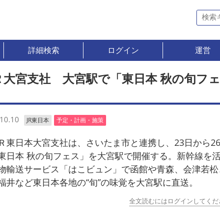
詳細検索
ログイン
運営
Ｒ大宮支社 大宮駅で「東日本 秋の旬フ
」
10.10
JR東日本
予定・計画・施策
東日本大宮支社は、さいたま市と連携し、23日から2
東日本 秋の旬フェス」を大宮駅で開催する。新幹線を
物輸送サービス「はこビュン」で函館や青森、会津若松
福井など東日本各地の“旬”の味覚を大宮駅に直送。
全文読むにはログインしてくだ