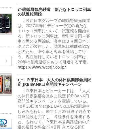
👉嵯峨野観光鉄道 新たなトロッコ列車
の試運転開始
ＪＲ西日本グループの嵯峨野観光鉄道
は、2027年春にデビュー予定の新たな
トロッコ列車について、試運転を開始す
る。新トロッコ列車は、牽引車２両＋客
車４両の６両編成。客車はＪＲ西日本テ
クノスが製作した。試運転は機能確認な
どのため、牽引車と客車を連結して行
う。現在運行しているトロッコ列車は、
26年の営業運転をもって引退する予定。
https://www.westjr.co.jp/
👉ＪＲ東日本 大人の休日倶楽部会員限
定 JRE BANK口座開設キャンペーン
ＪＲ東日本とビューカードは、「大人
の休日倶楽部会員さま限定 JRE BANK口
座開設キャンペーン」を実施している。
10月30日までにJRE BANK口座の開設申
し込みを行い、来年１月29日終了時点で
口座開設を完了し、各種条件を達成する
と、もれなくＪＲ東日本営業路線内の片
道の運賃や料金が４割引きとなるJRE