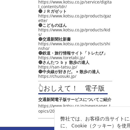
https://www.kotsu.co.jp/service/digita
l_contents/tdr/
🔵ＪＲガゼット
https://www.kotsu.co.jp/products/gaz
ette/
🔵こどものほん
https://www.kotsu.co.jp/products/kid
s/
🔵交通新聞社新書
https://www.kotsu.co.jp/products/shi
nsho/
🔵鉄道・旅行情報サイト「トレたび」
https://www.toretabi.jp/
🔵さんたつ ｂｙ 散歩の達人
https://san-tatsu.jp/
🔵中央線が好きだ。 × 散歩の達人
https://chuosuki.jp/
👆おしえて！ 電子版
交通新聞電子版サービスについてご紹介
https://www.kotsu.co.jp/newspaper_t
opics/2021/post_4048.html
弊社では、お客様の当サイトに
に、 Cookie（クッキー）を