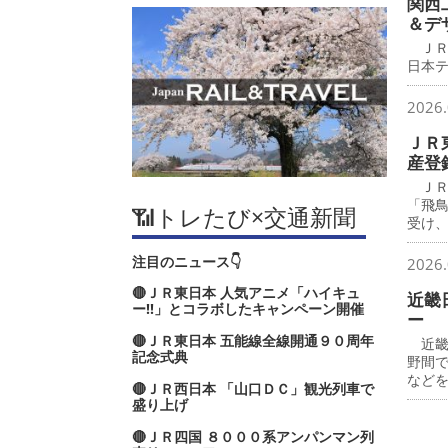
関西
＆デ
ＪＲ
日本
2026.
ＪＲ
産登
ＪＲ
「飛
📶トレたび×交通新聞
受け
注目のニュース👇
2026.
🔴ＪＲ東日本 人気アニメ「ハイキュ
近畿
ー‼」とコラボしたキャンペーン開催
ー
🔴ＪＲ東日本 五能線全線開通９０周年
近畿
記念式典
野間
など
🔴ＪＲ西日本 「山口ＤＣ」観光列車で
盛り上げ
🔴ＪＲ四国 ８０００系アンパンマン列