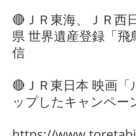
🔴ＪＲ東海、ＪＲ西
県 世界遺産登録「飛
信
🔴ＪＲ東日本 映画
ップしたキャンペー
https://www.toretabi