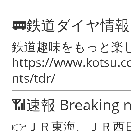
🚃鉄道ダイヤ情
鉄道趣味をもっと楽
https://www.kotsu.co
nts/tdr/
📶速報 Breaking 
👉ＪＲ東海、ＪＲ西