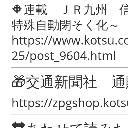
🔶連載 ＪＲ九州 
特殊自動閉そく化～
https://www.kotsu.c
25/post_9604.html
🎁交通新聞社 通
https://zpgshop.kots