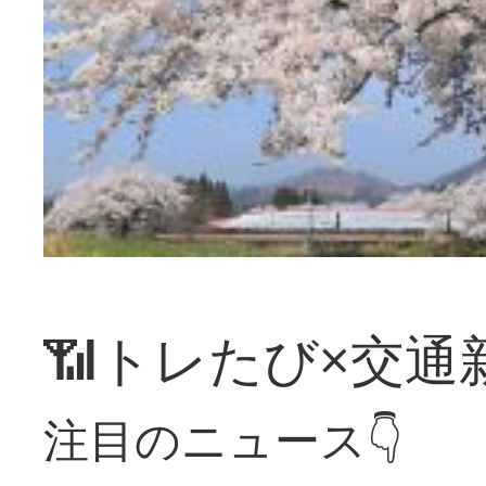
📶トレたび×交通
注目のニュース👇