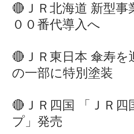
🔴ＪＲ北海道 新型
００番代導入へ
🔴ＪＲ東日本 傘寿
の一部に特別塗装
🔴ＪＲ四国 「ＪＲ
プ」発売