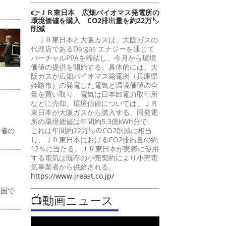
👉ＪＲ東日本 広畑バイオマス発電所の
環境価値を購入 CO2排出量を約22万㌧
削減
ＪＲ東日本と大阪ガスは、大阪ガスの
代理店であるDaigas エナジーを通じて
バーチャルPPAを締結し、今月から環境
価値の提供を開始する。具体的には、大
阪ガスが広畑バイオマス発電所（兵庫県
姫路市）の発電した電気と環境価値の全
量を買い取り、電気は日本卸電力取引所
などに売却。環境価値については、ＪＲ
東日本が大阪ガスから購入する。同発電
所の環境価値は年間約5.3億kWh分で、
働省の
これは年間約22万㌧のCO2削減に相当
し、ＪＲ東日本におけるCO2排出量の約
12％に当たる。ＪＲ東日本が実際に使用
する電気は既存の小売契約により小売電
気事業者から供給される。
https://www.jreast.co.jp/
全国で
📺動画ニュース