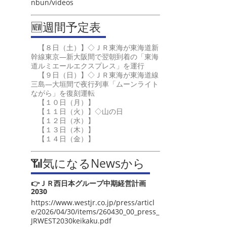
nbun/videos
🆕週間予定表
【８日（土）】◇ＪＲ東海が東海道新
幹線東京―新大阪間で翌朝到着の「東海
道ルミエールエクスプレス」を運行
【９日（日）】◇ＪＲ東海が東海道線
三島―大垣間で夜行列車「ムーンライト
ながら」を復刻運転
【１０日（月）】
【１１日（火）】◇山の日
【１２日（水）】
【１３日（木）】
【１４日（金）】
📶気になるNewsから
👉ＪＲ西日本グループ中期経営計画
2030
https://www.westjr.co.jp/press/articl
e/2026/04/30/items/260430_00_press_
JRWEST2030keikaku.pdf