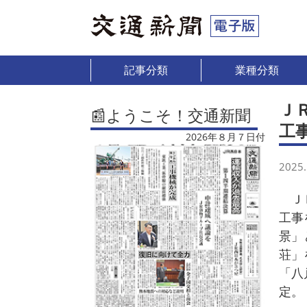
記事分類
業種分類
Ｊ
📰ようこそ！交通新聞
工
2026年８月７日付
2025.
ＪＲ
工事
景」
荘」
「八
定。