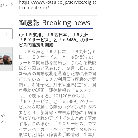
https://www.kotsu.co.jp/service/digita
さい
l_contents/tdr/
📶速報 Breaking news
👉ＪＲ東海、ＪＲ西日本、ＪＲ九州
「ＥＸサービス」と「ｅ5489」のサー
ビス間連携を開始
ＪＲ東海とＪＲ西日本、ＪＲ九州は６
日、「ＥＸサービス」と「ｅ5489」の
サービス間連携を開始し、さらなる機能
拡充を図ると発表した。９月15日には、
新幹線の自動改札を通過した際に紙で発
行している「ＥＸご利用票（座席のご案
内）」を電子化。列車や座席に加え、発
車番線や遅延・運休情報も「ＥＸアプ
リ」で表示する。10月20日からは、
「ＥＸサービス」と「ｅ5489」のサー
ビス間を移動する際のログイン操作が不
要となり、新幹線・在来線特急の予約情
日か
報はそれぞれのアプリでをまとめて表示
ーン」
する。このほか、「ＥＸサービス」でマ
イナンバーカードやマイナポータルから
取得した情報（障害者手帳情報、生年月