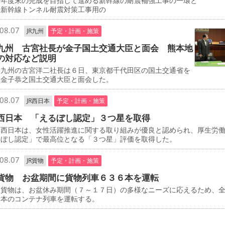
０年度末の完成を目指して進める新幹線の耐震補強工事の一環と
、新幹線トンネル耐震対策工事用の
08.07
JR九州
予定・計画・施策
九州 古宮社長が金子国土交通大臣と面会 熊本地
の対応など説明
九州の古宮洋二社長は６日、東京都千代田区の国土交通省を
、金子恭之国土交通大臣と面会した。
08.07
JR西日本
予定・計画・施策
西日本 「えるぼし認定」３つ星を取得
西日本は、女性活躍推進に関する取り組みが優良と認められ、厚生労
るぼし認定」で最高位となる「３つ星」評価を取得した。
08.07
JR貨物
予定・計画・施策
貨物 お盆期間に貨物列車６３６本を運転
貨物は、お盆休み期間（７～１７日）の多様なニーズに応えるため、
６本のコンテナ列車を運転する。