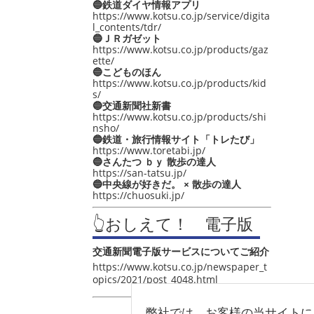
🔵鉄道ダイヤ情報アプリ
https://www.kotsu.co.jp/service/digita
l_contents/tdr/
🔵ＪＲガゼット
https://www.kotsu.co.jp/products/gaz
ette/
🔵こどものほん
https://www.kotsu.co.jp/products/kid
s/
🔵交通新聞社新書
https://www.kotsu.co.jp/products/shi
nsho/
🔵鉄道・旅行情報サイト「トレたび」
https://www.toretabi.jp/
🔵さんたつ ｂｙ 散歩の達人
https://san-tatsu.jp/
🔵中央線が好きだ。 × 散歩の達人
https://chuosuki.jp/
👆おしえて！ 電子版
交通新聞電子版サービスについてご紹介
https://www.kotsu.co.jp/newspaper_t
opics/2021/post_4048.html
弊社では、お客様の当サイトに