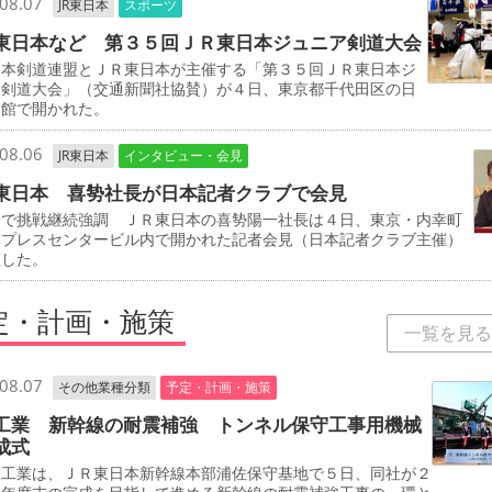
08.07
JR東日本
スポーツ
東日本など 第３５回ＪＲ東日本ジュニア剣道大会
本剣道連盟とＪＲ東日本が主催する「第３５回ＪＲ東日本ジ
ア剣道大会」（交通新聞社協賛）が４日、東京都千代田区の日
道館で開かれた。
08.06
JR東日本
インタビュー・会見
東日本 喜㔟社長が日本記者クラブで会見
野で挑戦継続強調 ＪＲ東日本の喜㔟陽一社長は４日、東京・内幸町
本プレスセンタービル内で開かれた記者会見（日本記者クラブ主催）
壇した。
定・計画・施策
一覧を見る
08.07
その他業種分類
予定・計画・施策
工業 新幹線の耐震補強 トンネル保守工事用機械
成式
工業は、ＪＲ東日本新幹線本部浦佐保守基地で５日、同社が２