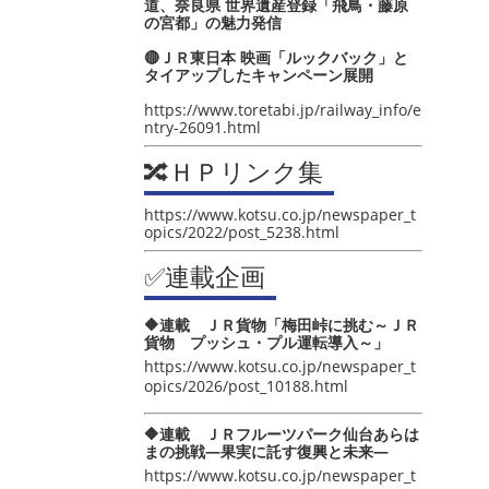
道、奈良県 世界遺産登録「飛鳥・藤原
の宮都」の魅力発信
🔴ＪＲ東日本 映画「ルックバック」と
タイアップしたキャンペーン展開
https://www.toretabi.jp/railway_info/e
ntry-26091.html
🔀ＨＰリンク集
https://www.kotsu.co.jp/newspaper_t
opics/2022/post_5238.html
✅連載企画
🔶連載 ＪＲ貨物「梅田峠に挑む～ＪＲ
貨物 プッシュ・プル運転導入～」
https://www.kotsu.co.jp/newspaper_t
opics/2026/post_10188.html
🔶連載 ＪＲフルーツパーク仙台あらは
まの挑戦―果実に託す復興と未来―
https://www.kotsu.co.jp/newspaper_t