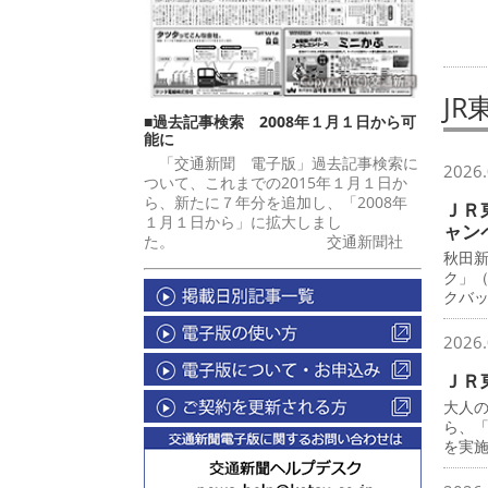
JR
■過去記事検索 2008年１月１日から可
能に
「交通新聞 電子版」過去記事検索に
2026.
ついて、これまでの2015年１月１日か
ら、新たに７年分を追加し、「2008年
ＪＲ
１月１日から」に拡大しまし
ャン
た。 交通新聞社
秋田
ク」
クバ
2026.
ＪＲ
大人
ら、
を実