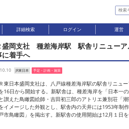
詳細検索
ログイン
運営
Ｒ盛岡支社 種差海岸駅 駅舎リニューア
事に着手へ
10.10
JR東日本
予定・計画・施策
東日本盛岡支社は、八戸線種差海岸駅の駅舎リニュー
を16日から開始する。新駅舎は、種差海岸を「日本一の
と讃えた鳥瞰図絵師・吉田初三郎のアトリエ兼別荘「潮
をイメージした外観とし、駅舎内の天井には1953年制
戸市鳥瞰図」を掲出す。新駅舎の使用開始は12月１日を