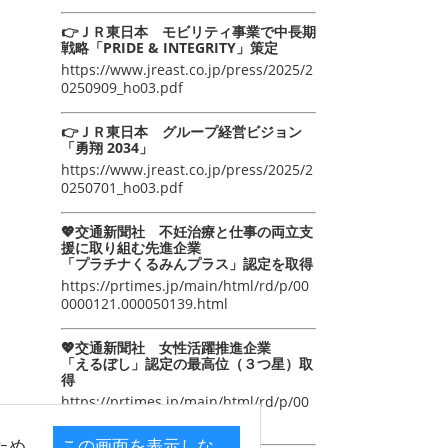
👉ＪＲ東日本 モビリティ事業で中長期
戦略「PRIDE & INTEGRITY」策定
https://www.jreast.co.jp/press/2025/2
0250909_ho03.pdf
👉ＪＲ東日本 グループ経営ビジョン
「勇翔 2034」
https://www.jreast.co.jp/press/2025/2
0250701_ho03.pdf
💖交通新聞社 不妊治療と仕事の両立支
援に取り組む先進企業
「プラチナくるみんプラス」認定を取得
https://prtimes.jp/main/html/rd/p/00
0000121.000050139.html
💖交通新聞社 女性活躍推進企業
「えるぼし」認定の最高位（３つ星）取
得
https://prtimes.jp/main/html/rd/p/00
0000105.000050139.html
ため
この画面を表示しな