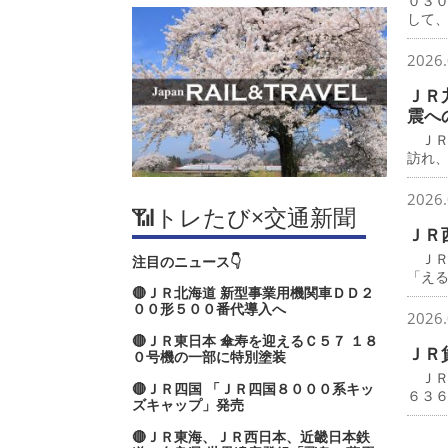
０３
して
2026.
ＪＲ
震へ
ＪＲ
訪れ
2026.
📶トレたび×交通新聞
ＪＲ
ＪＲ
注目のニュース👇
「え
🔴ＪＲ北海道 新型事業用機関車ＤＤ２
００形５００番代導入へ
2026.
🔴ＪＲ東日本 傘寿を迎えるＣ５７ １８
ＪＲ
０号機の一部に特別塗装
ＪＲ
🔴ＪＲ四国 「ＪＲ四国８０００系キッ
６３
ズキャップ」発売
🔴ＪＲ東海、ＪＲ西日本、近畿日本鉄