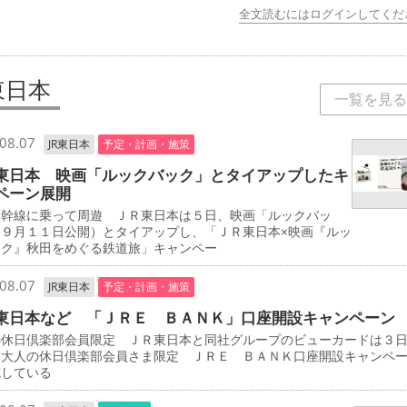
全文読むにはログインしてくだ
東日本
一覧を見る
08.07
JR東日本
予定・計画・施策
東日本 映画「ルックバック」とタイアップしたキ
ペーン展開
新幹線に乗って周遊 ＪＲ東日本は５日、映画「ルックバッ
（９月１１日公開）とタイアップし、「ＪＲ東日本×映画『ルッ
ック』秋田をめぐる鉄道旅」キャンペー
08.07
JR東日本
予定・計画・施策
東日本など 「ＪＲＥ ＢＡＮＫ」口座開設キャンペーン
の休日倶楽部会員限定 ＪＲ東日本と同社グループのビューカードは３
「大人の休日倶楽部会員さま限定 ＪＲＥ ＢＡＮＫ口座開設キャンペ
施している