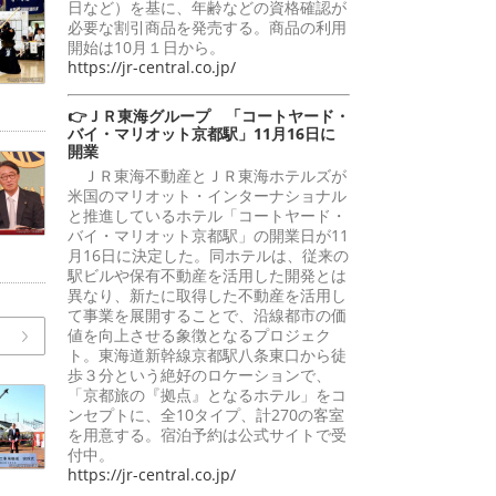
日など）を基に、年齢などの資格確認が
必要な割引商品を発売する。商品の利用
開始は10月１日から。
https://jr-central.co.jp/
👉ＪＲ東海グループ 「コートヤード・
バイ・マリオット京都駅」11月16日に
開業
ＪＲ東海不動産とＪＲ東海ホテルズが
米国のマリオット・インターナショナル
と推進しているホテル「コートヤード・
バイ・マリオット京都駅」の開業日が11
月16日に決定した。同ホテルは、従来の
駅ビルや保有不動産を活用した開発とは
異なり、新たに取得した不動産を活用し
て事業を展開することで、沿線都市の価
値を向上させる象徴となるプロジェク
ト。東海道新幹線京都駅八条東口から徒
歩３分という絶好のロケーションで、
「京都旅の『拠点』となるホテル」をコ
ンセプトに、全10タイプ、計270の客室
を用意する。宿泊予約は公式サイトで受
付中。
https://jr-central.co.jp/