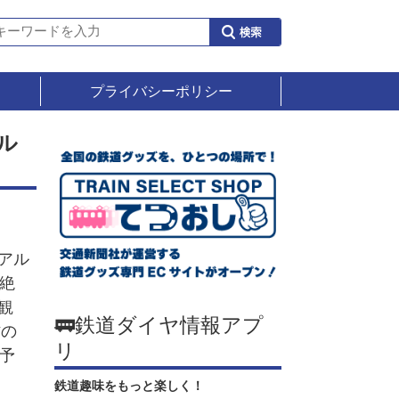
プライバシーポリシー
ル
アル
絶
観
🚃鉄道ダイヤ情報アプ
作の
リ
予
鉄道趣味をもっと楽しく！