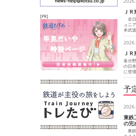
2026.
ＪＲ
[PR]
全日
ュニ
本武
2026.
ＪＲ
各分
の日
に登
予
2026.
東鉄
の完
東鉄