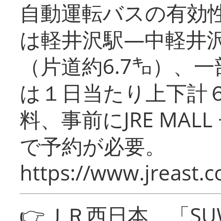
自動運転バスの有効
は軽井沢駅―中軽井
（片道約6.7㌔）、
は１日当たり上下計
料、事前にJRE MA
で予約が必要。
https://www.jreast.co
👉ＪＲ西日本 「SU