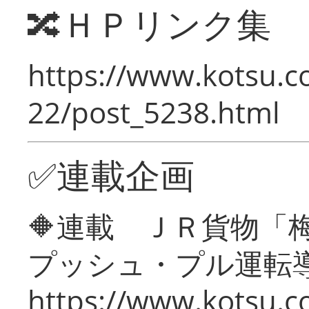
🔀ＨＰリンク集
https://www.kotsu.c
22/post_5238.html
✅連載企画
🔶連載 ＪＲ貨物
プッシュ・プル運転
https://www.kotsu.c