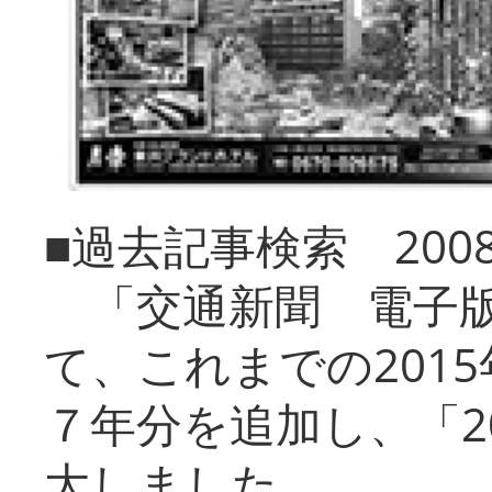
■過去記事検索 20
「交通新聞 電子版
て、これまでの201
７年分を追加し、「2
大しました