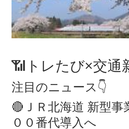
📶トレたび×交通
注目のニュース👇
🔴ＪＲ北海道 新型
００番代導入へ