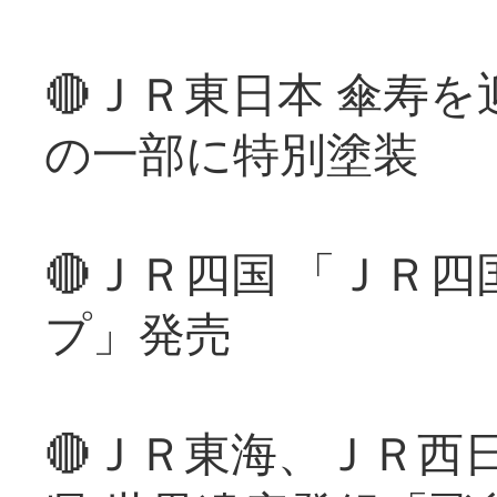
🔴ＪＲ東日本 傘寿
の一部に特別塗装
🔴ＪＲ四国 「ＪＲ
プ」発売
🔴ＪＲ東海、ＪＲ西