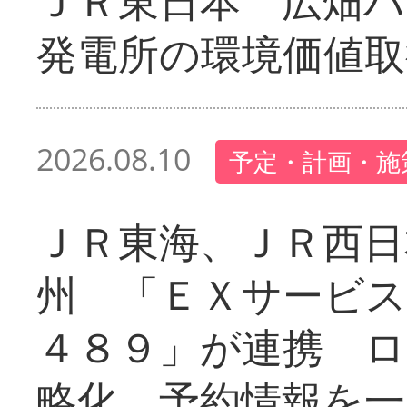
ＪＲ東日本 広畑
発電所の環境価値取
2026.08.10
予定・計画・施
ＪＲ東海、ＪＲ西日
州 「ＥＸサービス
４８９」が連携 
略化、予約情報を一