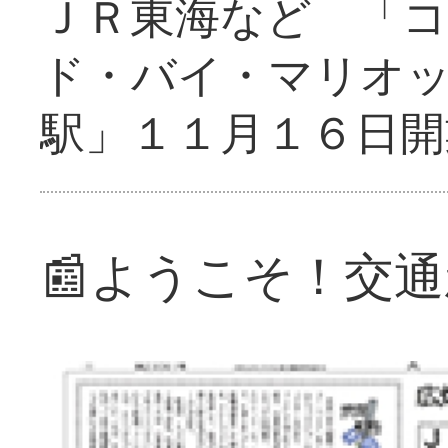
ＪＲ東海など 「
ド・バイ・マリオ
駅」１１月１６日開
📰ようこそ！交