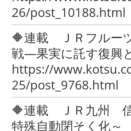
26/post_10188.html
🔶連載 ＪＲフルー
戦―果実に託す復興
https://www.kotsu.c
25/post_9768.html
🔶連載 ＪＲ九州 
特殊自動閉そく化～