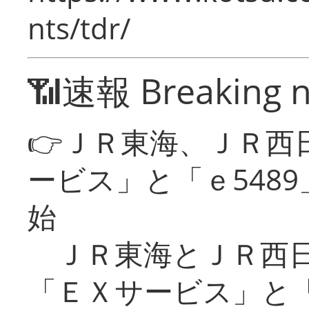
nts/tdr/
📶速報 Breaking 
👉ＪＲ東海、ＪＲ西
ービス」と「ｅ548
始
ＪＲ東海とＪＲ西日
「ＥＸサービス」と「