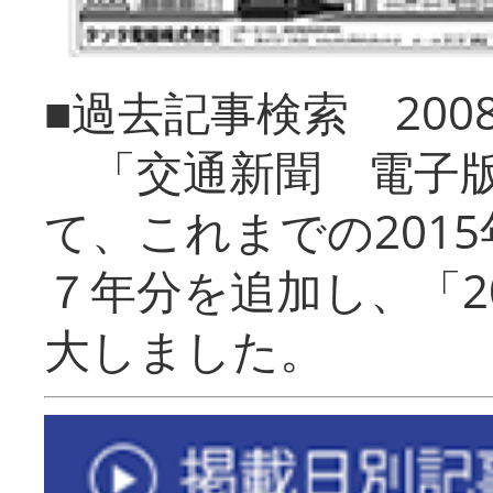
■過去記事検索 20
「交通新聞 電子版
て、これまでの201
７年分を追加し、「2
大しました