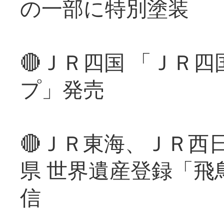
の一部に特別塗装
🔴ＪＲ四国 「ＪＲ
プ」発売
🔴ＪＲ東海、ＪＲ西
県 世界遺産登録「飛
信