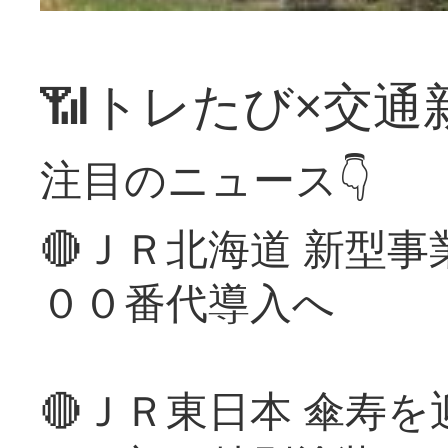
📶トレたび×交通
注目のニュース👇
🔴ＪＲ北海道 新型
００番代導入へ
🔴ＪＲ東日本 傘寿