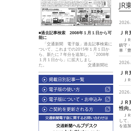
JR
2026.
ＪＲ
■過去記事検索 2008年１月１日から可
能に
ＪＲ
「交通新聞 電子版」過去記事検索に
鎮守
ついて、これまでの2015年１月１日か
車「
ら、新たに７年分を追加し、「2008年
１月１日から」に拡大しまし
2026.
た。 交通新聞社
ＪＲ
ＪＲ
2026.
ＪＲ
性向
ＪＲ
して
を追