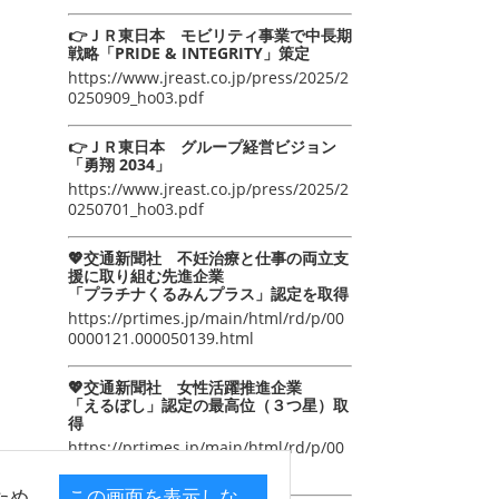
👉ＪＲ東日本 モビリティ事業で中長期
戦略「PRIDE & INTEGRITY」策定
https://www.jreast.co.jp/press/2025/2
0250909_ho03.pdf
👉ＪＲ東日本 グループ経営ビジョン
「勇翔 2034」
https://www.jreast.co.jp/press/2025/2
0250701_ho03.pdf
💖交通新聞社 不妊治療と仕事の両立支
援に取り組む先進企業
「プラチナくるみんプラス」認定を取得
https://prtimes.jp/main/html/rd/p/00
0000121.000050139.html
💖交通新聞社 女性活躍推進企業
「えるぼし」認定の最高位（３つ星）取
得
https://prtimes.jp/main/html/rd/p/00
0000105.000050139.html
ため
この画面を表示しな