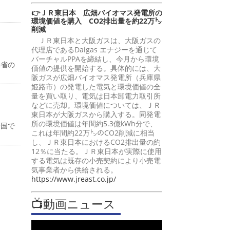
👉ＪＲ東日本 広畑バイオマス発電所の
環境価値を購入 CO2排出量を約22万㌧
削減
ＪＲ東日本と大阪ガスは、大阪ガスの
代理店であるDaigas エナジーを通じて
バーチャルPPAを締結し、今月から環境
働省の
価値の提供を開始する。具体的には、大
阪ガスが広畑バイオマス発電所（兵庫県
姫路市）の発電した電気と環境価値の全
量を買い取り、電気は日本卸電力取引所
などに売却。環境価値については、ＪＲ
東日本が大阪ガスから購入する。同発電
所の環境価値は年間約5.3億kWh分で、
全国で
これは年間約22万㌧のCO2削減に相当
し、ＪＲ東日本におけるCO2排出量の約
12％に当たる。ＪＲ東日本が実際に使用
する電気は既存の小売契約により小売電
気事業者から供給される。
https://www.jreast.co.jp/
📺動画ニュース