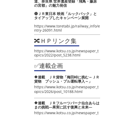
道、奈良県 世界遺産登録「飛鳥・藤原
の宮都」の魅力発信
🔴ＪＲ東日本 映画「ルックバック」と
タイアップしたキャンペーン展開
https://www.toretabi.jp/railway_info/e
ntry-26091.html
🔀ＨＰリンク集
https://www.kotsu.co.jp/newspaper_t
opics/2022/post_5238.html
✅連載企画
🔶連載 ＪＲ貨物「梅田峠に挑む～ＪＲ
貨物 プッシュ・プル運転導入～」
https://www.kotsu.co.jp/newspaper_t
opics/2026/post_10188.html
🔶連載 ＪＲフルーツパーク仙台あらは
まの挑戦―果実に託す復興と未来―
https://www.kotsu.co.jp/newspaper_t