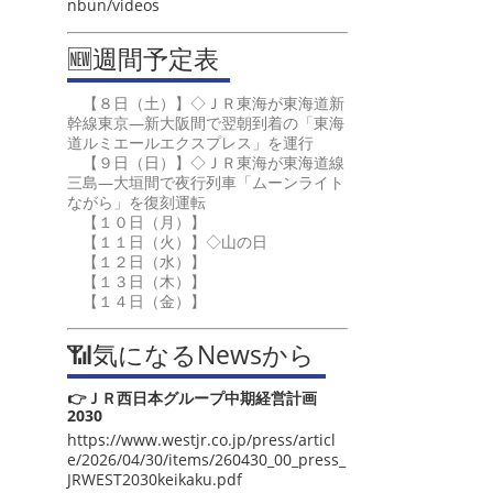
nbun/videos
🆕週間予定表
【８日（土）】◇ＪＲ東海が東海道新
幹線東京―新大阪間で翌朝到着の「東海
道ルミエールエクスプレス」を運行
【９日（日）】◇ＪＲ東海が東海道線
三島―大垣間で夜行列車「ムーンライト
ながら」を復刻運転
【１０日（月）】
【１１日（火）】◇山の日
【１２日（水）】
【１３日（木）】
【１４日（金）】
📶気になるNewsから
👉ＪＲ西日本グループ中期経営計画
2030
https://www.westjr.co.jp/press/articl
e/2026/04/30/items/260430_00_press_
JRWEST2030keikaku.pdf