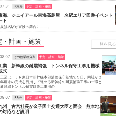
07.31
JR東海
予定・計画・施策
東海、ジェイアール東海髙島屋 名駅エリア回遊イベント
ート
夏は名駅が冒険の舞台に――。
定・計画・施策
一覧を見る
08.07
その他業種分類
予定・計画・施策
工業 新幹線の耐震補強 トンネル保守工事用機械
成式
工業は、ＪＲ東日本新幹線本部浦佐保守基地で５日、同社が２
０年度末の完成を目指して進める新幹線の耐震補強工事の一環と
、新幹線トンネル耐震対策工事用の
08.07
JR九州
予定・計画・施策
九州 古宮社長が金子国土交通大臣と面会 熊本地
の対応など説明