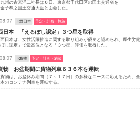
九州の古宮洋二社長は６日、東京都千代田区の国土交通省を
、金子恭之国土交通大臣と面会した。
08.07
JR西日本
予定・計画・施策
西日本 「えるぼし認定」３つ星を取得
西日本は、女性活躍推進に関する取り組みが優良と認められ、厚生労
るぼし認定」で最高位となる「３つ星」評価を取得した。
08.07
JR貨物
予定・計画・施策
貨物 お盆期間に貨物列車６３６本を運転
貨物は、お盆休み期間（７～１７日）の多様なニーズに応えるため、
６本のコンテナ列車を運転する。