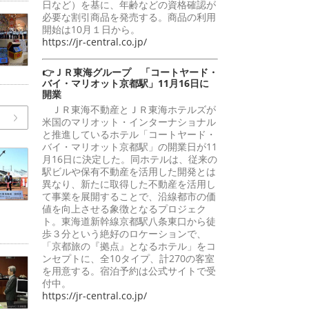
日など）を基に、年齢などの資格確認が
必要な割引商品を発売する。商品の利用
開始は10月１日から。
https://jr-central.co.jp/
👉ＪＲ東海グループ 「コートヤード・
バイ・マリオット京都駅」11月16日に
開業
ＪＲ東海不動産とＪＲ東海ホテルズが
米国のマリオット・インターナショナル
と推進しているホテル「コートヤード・
バイ・マリオット京都駅」の開業日が11
月16日に決定した。同ホテルは、従来の
駅ビルや保有不動産を活用した開発とは
異なり、新たに取得した不動産を活用し
て事業を展開することで、沿線都市の価
値を向上させる象徴となるプロジェク
ト。東海道新幹線京都駅八条東口から徒
歩３分という絶好のロケーションで、
「京都旅の『拠点』となるホテル」をコ
ンセプトに、全10タイプ、計270の客室
を用意する。宿泊予約は公式サイトで受
付中。
https://jr-central.co.jp/