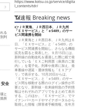
https://www.kotsu.co.jp/service/digita
l_contents/tdr/
📶速報 Breaking news
👉ＪＲ東海、ＪＲ西日本、ＪＲ九州
「ＥＸサービス」と「ｅ5489」のサー
われる
ビス間連携を開始
特別列
ＪＲ東海とＪＲ西日本、ＪＲ九州は６
日、「ＥＸサービス」と「ｅ5489」の
サービス間連携を開始し、さらなる機能
拡充を図ると発表した。９月15日には、
新幹線の自動改札を通過した際に紙で発
行している「ＥＸご利用票（座席のご案
。
内）」を電子化。列車や座席に加え、発
車番線や遅延・運休情報も「ＥＸアプ
リ」で表示する。10月20日からは、
「ＥＸサービス」と「ｅ5489」のサー
ビス間を移動する際のログイン操作が不
 安全
要となり、新幹線・在来線特急の予約情
報はそれぞれのアプリでをまとめて表示
一環と
する。このほか、「ＥＸサービス」でマ
影箇所
イナンバーカードやマイナポータルから
取得した情報（障害者手帳情報、生年月