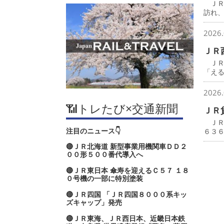
ＪＲ
訪れ
2026.
ＪＲ
ＪＲ
「え
2026.
📶トレたび×交通新聞
ＪＲ
ＪＲ
注目のニュース👇
６３
🔴ＪＲ北海道 新型事業用機関車ＤＤ２
００形５００番代導入へ
🔴ＪＲ東日本 傘寿を迎えるＣ５７ １８
０号機の一部に特別塗装
🔴ＪＲ四国 「ＪＲ四国８０００系キッ
ズキャップ」発売
🔴ＪＲ東海、ＪＲ西日本、近畿日本鉄