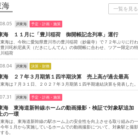
東海
一覧を見る
08.05
JR東海
予定・計画・施策
東海 １１月に「豊川稲荷 御開帳記念列車」運行
東海は、今秋に愛知県豊川市の豊川稲荷（妙厳寺）で７２年ぶりに行
・豊川吒枳尼眞天（だきにしんてん）の御開帳に合わせ、ツアー限定の
豊川稲荷
08.04
JR東海
決算・財務
東海 ２７年３月期第１四半期決算 売上高が過去最高
東海は７月３１日、２０２７年３月期第１四半期連結決算を発表した
07.31
JR東海
予定・計画・施策
東海 東海道新幹線ホームの動画撮影・検証で対象駅追加
上の一環
東海は、東海道新幹線の駅ホーム上の安全性を向上させる取り組みの
、今年１月から実施しているホームでの動画撮影について、対象駅と撮
加する。