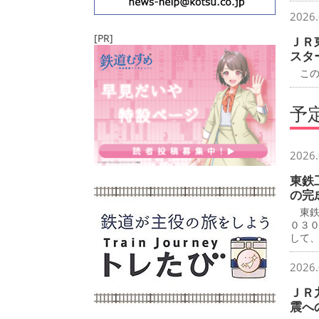
2026.
[PR]
ＪＲ
スタ
この
予
2026.
東鉄
の完
東鉄
０３
して
2026.
ＪＲ
震へ