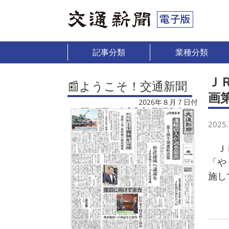
記事分類
業種分類
Ｊ
📰ようこそ！交通新聞
画
2026年８月７日付
2025.
ＪＲ
「や
施し