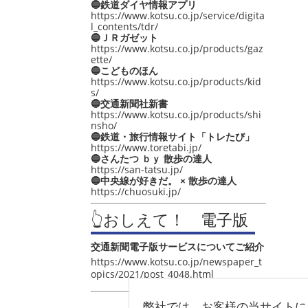
🔵鉄道ダイヤ情報アプリ
https://www.kotsu.co.jp/service/digita
l_contents/tdr/
🔵ＪＲガゼット
https://www.kotsu.co.jp/products/gaz
ette/
🔵こどものほん
https://www.kotsu.co.jp/products/kid
s/
🔵交通新聞社新書
https://www.kotsu.co.jp/products/shi
nsho/
🔵鉄道・旅行情報サイト「トレたび」
https://www.toretabi.jp/
🔵さんたつ ｂｙ 散歩の達人
https://san-tatsu.jp/
🔵中央線が好きだ。 × 散歩の達人
https://chuosuki.jp/
👆おしえて！ 電子版
交通新聞電子版サービスについてご紹介
https://www.kotsu.co.jp/newspaper_t
opics/2021/post_4048.html
弊社では、お客様の当サイトに