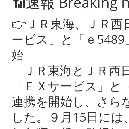
📶速報 Breaking 
👉ＪＲ東海、ＪＲ西
ービス」と「ｅ548
始
ＪＲ東海とＪＲ西日
「ＥＸサービス」と「
連携を開始し、さら
した。９月15日には