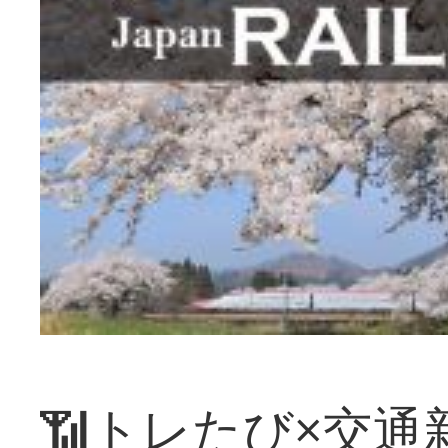
📶トレたび×交通