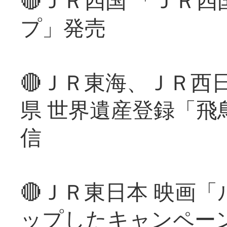
プ」発売
🔴ＪＲ東海、ＪＲ西
県 世界遺産登録「飛
信
🔴ＪＲ東日本 映画
ップしたキャンペー