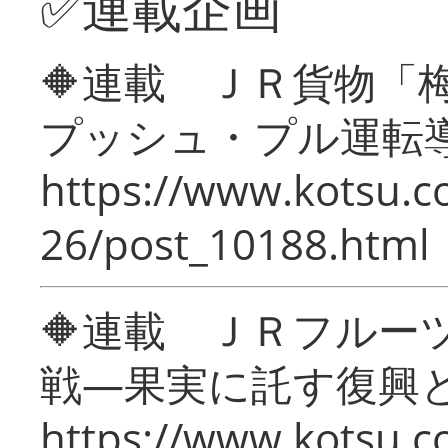
✅連載企画
🔶連載 ＪＲ貨物
プッシュ・プル運転
https://www.kotsu.c
26/post_10188.html
🔶連載 ＪＲフルー
戦―果実に託す復興
https://www.kotsu.c