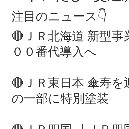
注目のニュース👇
🔴ＪＲ北海道 新型
００番代導入へ
🔴ＪＲ東日本 傘寿
の一部に特別塗装
🔴ＪＲ四国 「ＪＲ