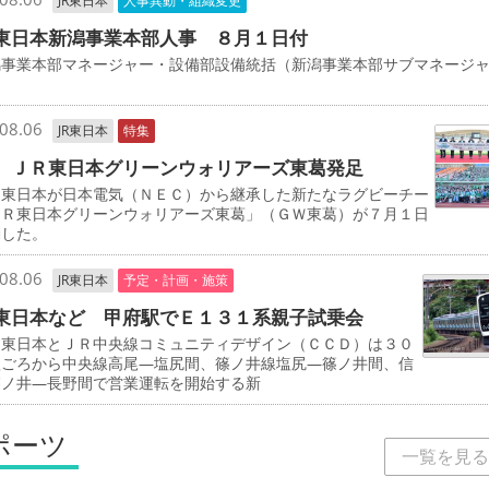
JR東日本
人事異動・組織変更
東日本新潟事業本部人事 ８月１日付
事業本部マネージャー・設備部設備統括（新潟事業本部サブマネージ
司
08.06
JR東日本
特集
 ＪＲ東日本グリーンウォリアーズ東葛発足
東日本が日本電気（ＮＥＣ）から継承した新たなラグビーチー
ＪＲ東日本グリーンウォリアーズ東葛」（ＧＷ東葛）が７月１日
動した。
08.06
JR東日本
予定・計画・施策
東日本など 甲府駅でＥ１３１系親子試乗会
東日本とＪＲ中央線コミュニティデザイン（ＣＣＤ）は３０
秋ごろから中央線高尾―塩尻間、篠ノ井線塩尻―篠ノ井間、信
篠ノ井―長野間で営業運転を開始する新
ポーツ
一覧を見る