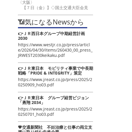
〈大阪〉
【７日（金）】◇国土交通大臣会見
📶気になるNewsから
👉ＪＲ西日本グループ中期経営計画
2030
https://www.westjr.co.jp/press/articl
e/2026/04/30/items/260430_00_press_
JRWEST2030keikaku.pdf
👉ＪＲ東日本 モビリティ事業で中長期
戦略「PRIDE & INTEGRITY」策定
https://www.jreast.co.jp/press/2025/2
0250909_ho03.pdf
👉ＪＲ東日本 グループ経営ビジョン
「勇翔 2034」
https://www.jreast.co.jp/press/2025/2
0250701_ho03.pdf
💖交通新聞社 不妊治療と仕事の両立支
援に取り組む先進企業