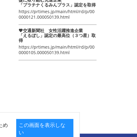
「プラチナくるみんプラス」認定を取得
https://prtimes.jp/main/html/rd/p/00
0000121.000050139.html
💖交通新聞社 女性活躍推進企業
「えるぼし」認定の最高位（３つ星）取
得
https://prtimes.jp/main/html/rd/p/00
0000105.000050139.html
ため
この画面を表示しな
い