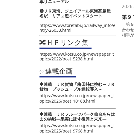
車リニューアル
2026.
🔴ＪＲ東海、ジェイアール東海髙島屋
名駅エリア回遊イベントスタート
第９
第９
https://www.toretabi.jp/railway_info/e
合わ
ntry-26033.html
相手
🔀ＨＰリンク集
https://www.kotsu.co.jp/newspaper_t
opics/2022/post_5238.html
✅連載企画
🔶連載 ＪＲ貨物「梅田峠に挑む～ＪＲ
貨物 プッシュ・プル運転導入～」
https://www.kotsu.co.jp/newspaper_t
opics/2026/post_10188.html
🔶連載 ＪＲフルーツパーク仙台あらは
まの挑戦―果実に託す復興と未来―
https://www.kotsu.co.jp/newspaper_t
opics/2025/post_9768.html