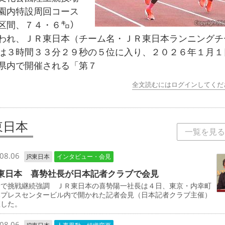
園内特設周回コース
区間、７４・６㌔）
われ、ＪＲ東日本（チーム名・ＪＲ東日本ランニングチ
は３時間３３分２９秒の５位に入り、２０２６年１月１
県内で開催される「第７
全文読むにはログインしてくだ
東日本
一覧を見る
08.06
JR東日本
インタビュー・会見
東日本 喜㔟社長が日本記者クラブで会見
野で挑戦継続強調 ＪＲ東日本の喜㔟陽一社長は４日、東京・内幸町
本プレスセンタービル内で開かれた記者会見（日本記者クラブ主催）
壇した。
08.06