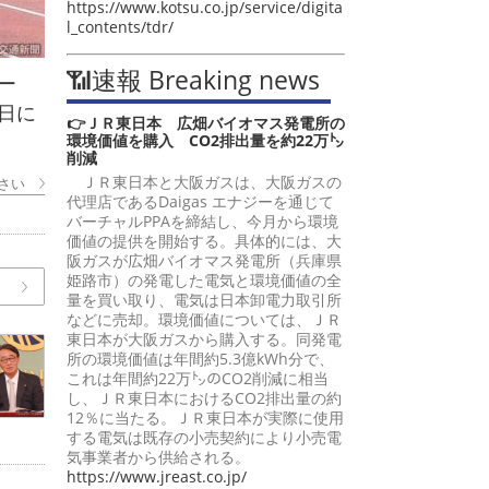
https://www.kotsu.co.jp/service/digita
l_contents/tdr/
📶速報 Breaking news
ー
日に
👉ＪＲ東日本 広畑バイオマス発電所の
環境価値を購入 CO2排出量を約22万㌧
削減
ＪＲ東日本と大阪ガスは、大阪ガスの
さい
代理店であるDaigas エナジーを通じて
バーチャルPPAを締結し、今月から環境
価値の提供を開始する。具体的には、大
阪ガスが広畑バイオマス発電所（兵庫県
姫路市）の発電した電気と環境価値の全
量を買い取り、電気は日本卸電力取引所
などに売却。環境価値については、ＪＲ
東日本が大阪ガスから購入する。同発電
所の環境価値は年間約5.3億kWh分で、
これは年間約22万㌧のCO2削減に相当
し、ＪＲ東日本におけるCO2排出量の約
12％に当たる。ＪＲ東日本が実際に使用
する電気は既存の小売契約により小売電
気事業者から供給される。
https://www.jreast.co.jp/