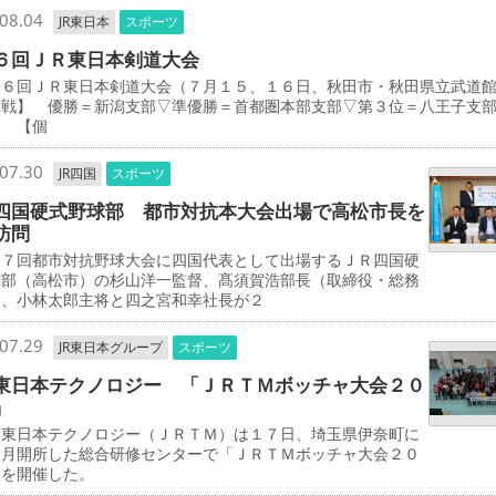
08.04
JR東日本
スポーツ
６回ＪＲ東日本剣道大会
３６回ＪＲ東日本剣道大会（７月１５、１６日、秋田市・秋田県立武
体戦】 優勝＝新潟支部▽準優勝＝首都圏本部支部▽第３位＝八王子支
部 【個
07.30
JR四国
スポーツ
四国硬式野球部 都市対抗本大会出場で高松市長を
訪問
７回都市対抗野球大会に四国代表として出場するＪＲ四国硬
球部（高松市）の杉山洋一監督、髙須賀浩部長（取締役・総務
）、小林太郎主将と四之宮和幸社長が２
07.29
JR東日本グループ
スポーツ
東日本テクノロジー 「ＪＲＴＭボッチャ大会２０
」
東日本テクノロジー（ＪＲＴＭ）は１７日、埼玉県伊奈町に
３月開所した総合研修センターで「ＪＲＴＭボッチャ大会２０
」を開催した。