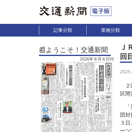
記事分類
業種分類
Ｊ
📰ようこそ！交通新聞
回
2026年８月６日付
2025.
２区
区間
「第
団対
３日
ーツ