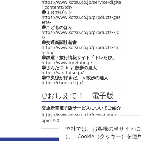
https://www.kotsu.co.jp/service/digita
l_contents/tdr/
🔵ＪＲガゼット
https://www.kotsu.co.jp/products/gaz
ette/
🔵こどものほん
https://www.kotsu.co.jp/products/kid
s/
🔵交通新聞社新書
https://www.kotsu.co.jp/products/shi
nsho/
🔵鉄道・旅行情報サイト「トレたび」
https://www.toretabi.jp/
🔵さんたつ ｂｙ 散歩の達人
https://san-tatsu.jp/
🔵中央線が好きだ。 × 散歩の達人
https://chuosuki.jp/
👆おしえて！ 電子版
交通新聞電子版サービスについてご紹介
https://www.kotsu.co.jp/newspaper_t
opics/2021/post_4048.html
弊社では、お客様の当サイトに
に、 Cookie（クッキー）を