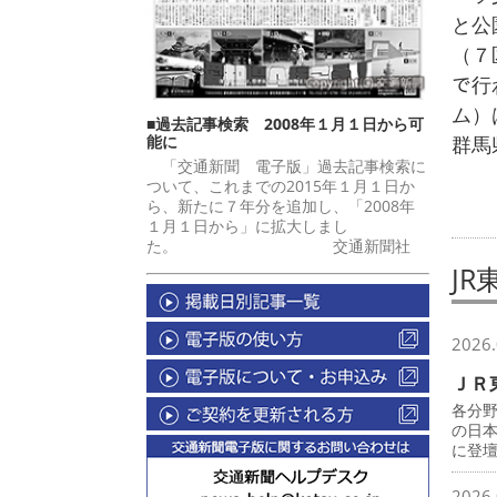
と公
（７
で行
ム）
■過去記事検索 2008年１月１日から可
能に
群馬
「交通新聞 電子版」過去記事検索に
ついて、これまでの2015年１月１日か
ら、新たに７年分を追加し、「2008年
１月１日から」に拡大しまし
た。 交通新聞社
JR
2026.
ＪＲ
各分
の日
に登
2026.