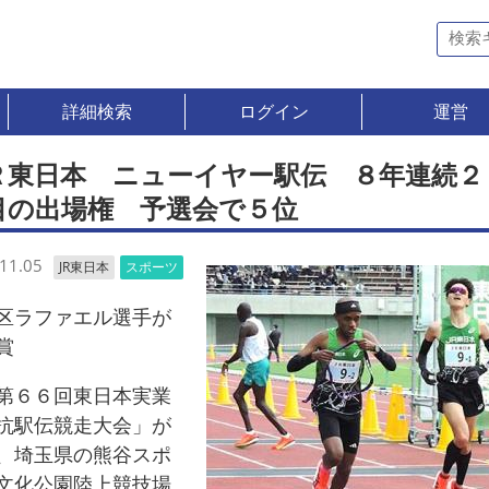
詳細検索
ログイン
運営
Ｒ東日本 ニューイヤー駅伝 ８年連続２
目の出場権 予選会で５位
11.05
JR東日本
スポーツ
ラファエル選手が
賞
６６回東日本実業
抗駅伝競走大会」が
、埼玉県の熊谷スポ
文化公園陸上競技場