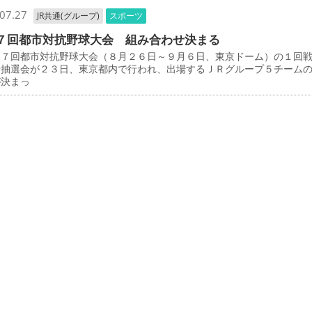
07.27
JR共通(グループ)
スポーツ
７回都市対抗野球大会 組み合わせ決まる
７回都市対抗野球大会（８月２６日～９月６日、東京ドーム）の１回
せ抽選会が２３日、東京都内で行われ、出場するＪＲグループ５チーム
が決まっ