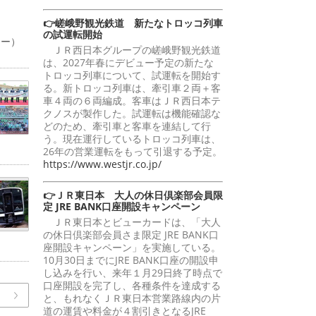
👉嵯峨野観光鉄道 新たなトロッコ列車
の試運転開始
ャー）
ＪＲ西日本グループの嵯峨野観光鉄道
は、2027年春にデビュー予定の新たな
トロッコ列車について、試運転を開始す
る。新トロッコ列車は、牽引車２両＋客
車４両の６両編成。客車はＪＲ西日本テ
クノスが製作した。試運転は機能確認な
どのため、牽引車と客車を連結して行
う。現在運行しているトロッコ列車は、
26年の営業運転をもって引退する予定。
https://www.westjr.co.jp/
👉ＪＲ東日本 大人の休日倶楽部会員限
定 JRE BANK口座開設キャンペーン
ＪＲ東日本とビューカードは、「大人
の休日倶楽部会員さま限定 JRE BANK口
座開設キャンペーン」を実施している。
10月30日までにJRE BANK口座の開設申
し込みを行い、来年１月29日終了時点で
口座開設を完了し、各種条件を達成する
と、もれなくＪＲ東日本営業路線内の片
道の運賃や料金が４割引きとなるJRE