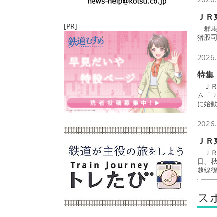
ＪＲ
[PR]
群馬
猪股
2026.
特集
ＪＲ
ム「
に始
2026.
ＪＲ
ＪＲ
日、
越線
ス