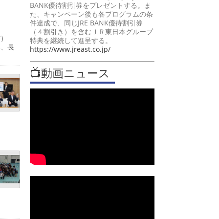
BANK優待割引券をプレゼントする。ま
た、キャンペーン後も各プログラムの条
件達成で、同じJRE BANK優待割引券
（４割引き）を含むＪＲ東日本グループ
道館）
特典を継続して進呈する。
部、長
https://www.jreast.co.jp/
📺動画ニュース