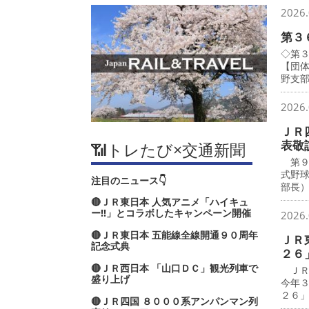
2026.
第３
◇第
【団
野支
2026.
ＪＲ
表敬
📶トレたび×交通新聞
第９
式野
注目のニュース👇
部長
🔴ＪＲ東日本 人気アニメ「ハイキュ
ー‼」とコラボしたキャンペーン開催
2026.
🔴ＪＲ東日本 五能線全線開通９０周年
ＪＲ
記念式典
２６
🔴ＪＲ西日本 「山口ＤＣ」観光列車で
ＪＲ
盛り上げ
今年
２６
🔴ＪＲ四国 ８０００系アンパンマン列