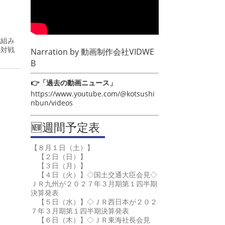
戦組み
の対戦
Narration by
動画制作会社VIDWE
B
👉「過去の動画ニュース」
https://www.youtube.com/@kotsushi
nbun/videos
🆕週間予定表
【８月１日（土）】
【２日（日）】
【３日（月）】
【４日（火）】◇国土交通大臣会見◇
ＪＲ九州が２０２７年３月期第１四半期
決算発表
【５日（水）】◇ＪＲ西日本が２０２
７年３月期第１四半期決算発表
【６日（木）】◇ＪＲ東海社長会見