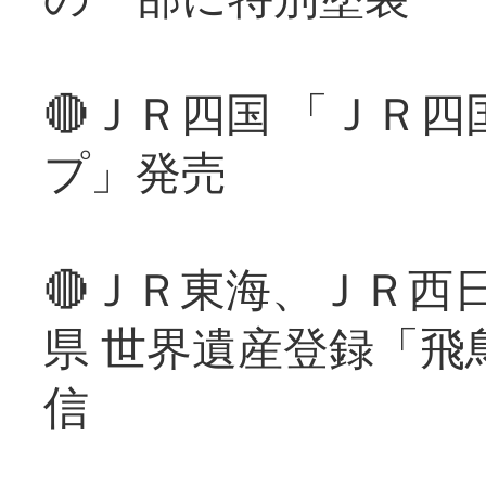
🔴ＪＲ四国 「ＪＲ
プ」発売
🔴ＪＲ東海、ＪＲ西
県 世界遺産登録「飛
信