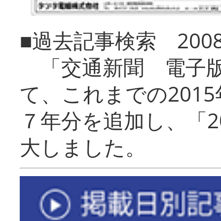
■過去記事検索 20
「交通新聞 電子版
て、これまでの201
７年分を追加し、「2
大しました