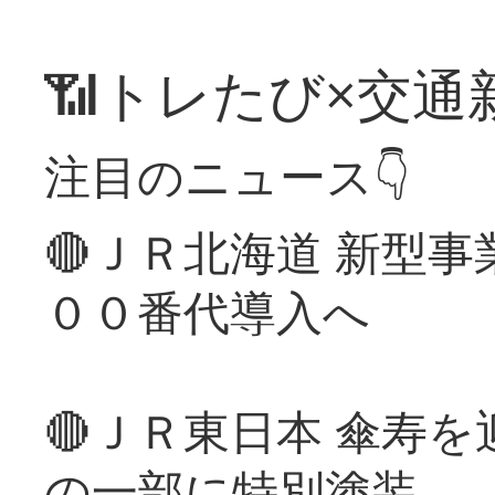
📶トレたび×交通
注目のニュース👇
🔴ＪＲ北海道 新型
００番代導入へ
🔴ＪＲ東日本 傘寿
の一部に特別塗装