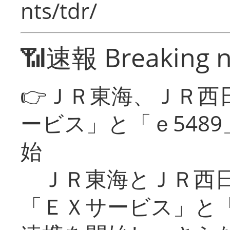
nts/tdr/
📶速報 Breaking 
👉ＪＲ東海、ＪＲ西
ービス」と「ｅ548
始
ＪＲ東海とＪＲ西日
「ＥＸサービス」と「