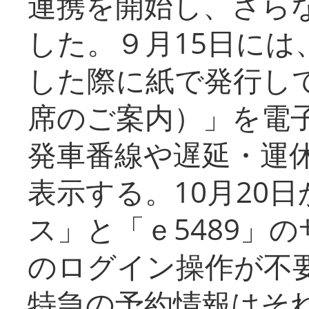
連携を開始し、さら
した。９月15日には
した際に紙で発行し
席のご案内）」を電
発車番線や遅延・運
表示する。10月20
ス」と「ｅ5489」
のログイン操作が不
特急の予約情報はそ