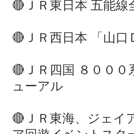
🔴ＪＲ東日本 五能
🔴ＪＲ西日本 「山
🔴ＪＲ四国 ８００
ューアル
🔴ＪＲ東海、ジェイ
ア回遊イベントスタ