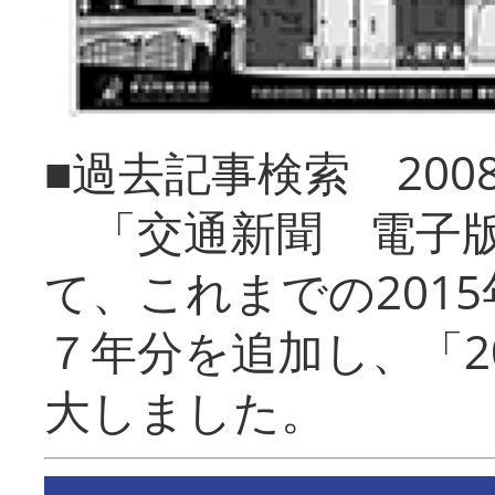
■過去記事検索 20
「交通新聞 電子版
て、これまでの201
７年分を追加し、「2
大しました