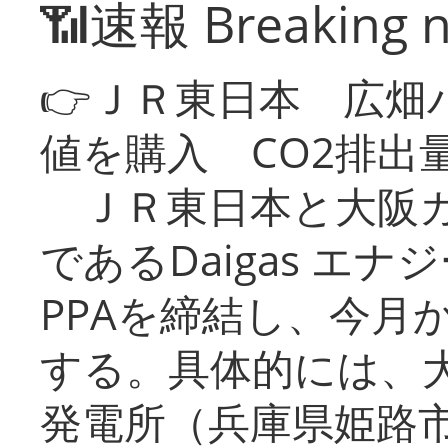
📶速報 Breaking 
👉ＪＲ東日本 広畑
値を購入 CO2排出
ＪＲ東日本と大阪ガ
であるDaigas エ
PPAを締結し、今月
する。具体的には、
発電所（兵庫県姫路