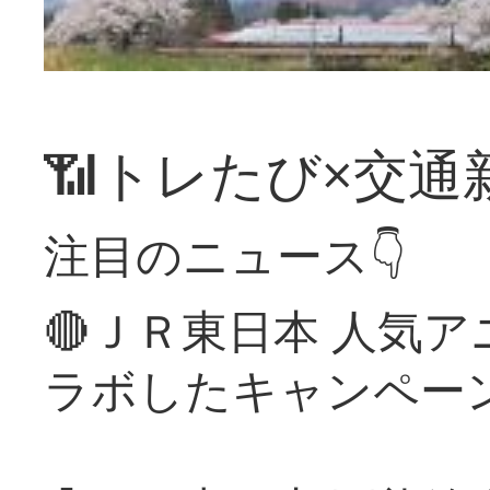
📶トレたび×交通
注目のニュース👇
🔴ＪＲ東日本 人気
ラボしたキャンペー