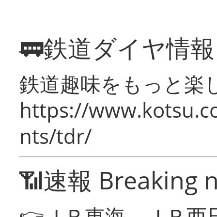
🚃鉄道ダイヤ情
鉄道趣味をもっと楽
https://www.kotsu.co
nts/tdr/
📶速報 Breaking 
👉ＪＲ東海、ＪＲ西