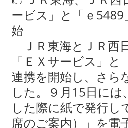
ービス」と「ｅ548
始
ＪＲ東海とＪＲ西日
「ＥＸサービス」と「
連携を開始し、さら
した。９月15日には
した際に紙で発行し
席のご案内）」を電