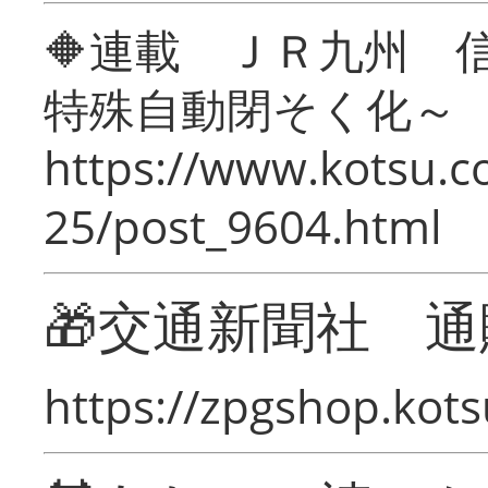
🔶連載 ＪＲ九州 
特殊自動閉そく化～
https://www.kotsu.c
25/post_9604.html
🎁交通新聞社 通
https://zpgshop.kots