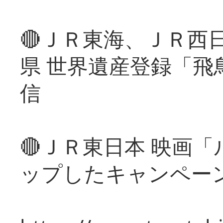
🔴ＪＲ東海、ＪＲ西
県 世界遺産登録「飛
信
🔴ＪＲ東日本 映画
ップしたキャンペー