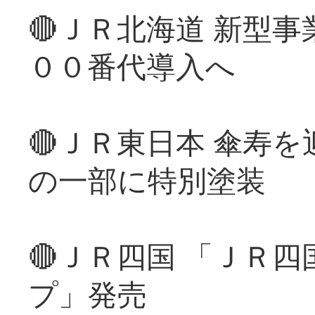
🔴ＪＲ北海道 新型
００番代導入へ
🔴ＪＲ東日本 傘寿
の一部に特別塗装
🔴ＪＲ四国 「ＪＲ
プ」発売