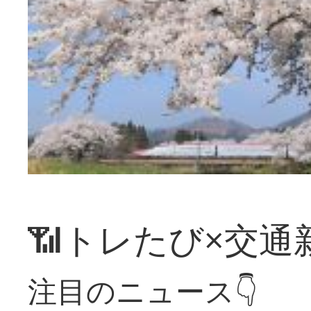
📶トレたび×交通
注目のニュース👇