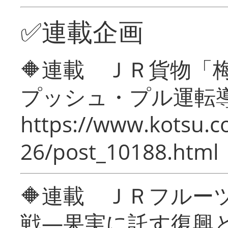
✅連載企画
🔶連載 ＪＲ貨物
プッシュ・プル運転
https://www.kotsu.c
26/post_10188.html
🔶連載 ＪＲフルー
戦―果実に託す復興