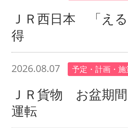
ＪＲ西日本 「える
得
2026.08.07
予定・計画・施
ＪＲ貨物 お盆期間
運転