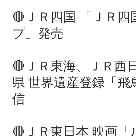
🔴ＪＲ四国 「ＪＲ
プ」発売
🔴ＪＲ東海、ＪＲ西
県 世界遺産登録「飛
信
🔴ＪＲ東日本 映画