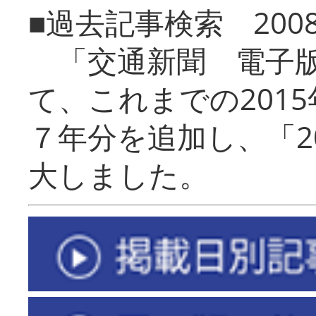
■過去記事検索 20
「交通新聞 電子版
て、これまでの201
７年分を追加し、「2
大しました