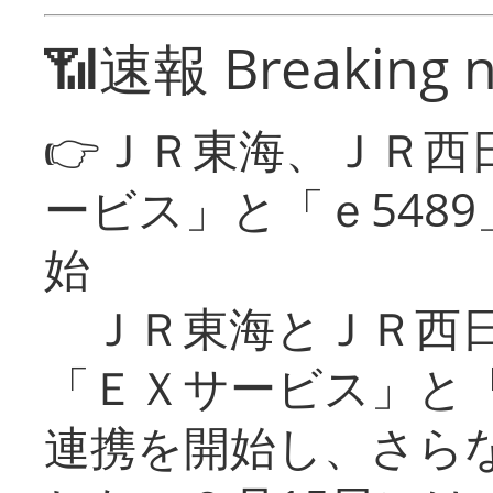
📶速報 Breaking 
👉ＪＲ東海、ＪＲ西
ービス」と「ｅ548
始
ＪＲ東海とＪＲ西日
「ＥＸサービス」と「
連携を開始し、さら