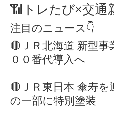
📶トレたび×交通
注目のニュース👇
🔴ＪＲ北海道 新型
００番代導入へ
🔴ＪＲ東日本 傘寿
の一部に特別塗装