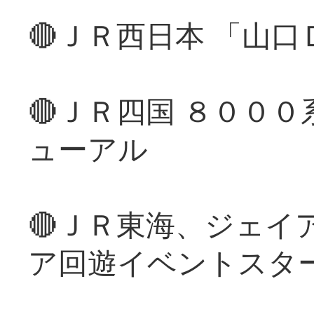
🔴ＪＲ西日本 「山
🔴ＪＲ四国 ８００
ューアル
🔴ＪＲ東海、ジェイ
ア回遊イベントスタ