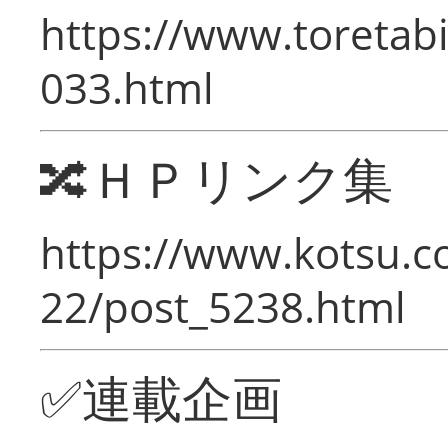
https://www.toretabi
033.html
🔀ＨＰリンク集
https://www.kotsu.c
22/post_5238.html
✅連載企画