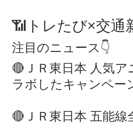
📶トレたび×交通
注目のニュース👇
🔴ＪＲ東日本 人気
ラボしたキャンペー
🔴ＪＲ東日本 五能