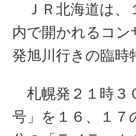
ＪＲ北海道は、１
内で開かれるコン
発旭川行きの臨時
札幌発２１時３
号」を１６、１７