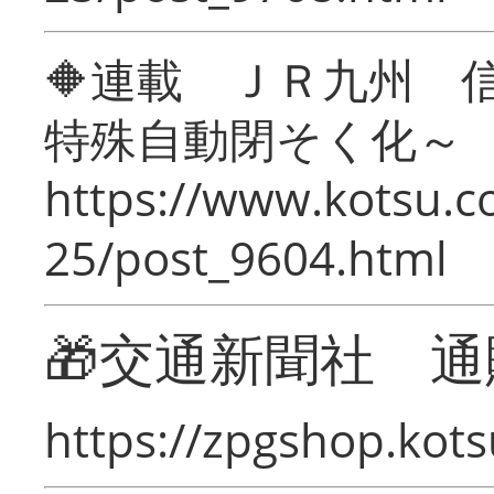
🔶連載 ＪＲ九州 
特殊自動閉そく化～
https://www.kotsu.c
25/post_9604.html
🎁交通新聞社 通
https://zpgshop.kots