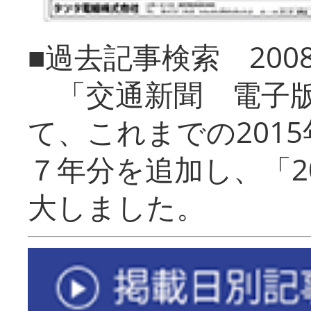
■過去記事検索 20
「交通新聞 電子版
て、これまでの201
７年分を追加し、「2
大しました