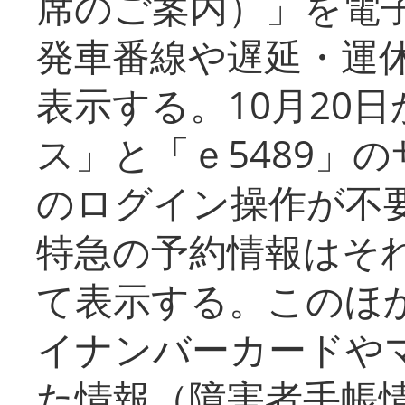
席のご案内）」を電
発車番線や遅延・運
表示する。10月20
ス」と「ｅ5489」
のログイン操作が不
特急の予約情報はそ
て表示する。このほ
イナンバーカードや
た情報（障害者手帳