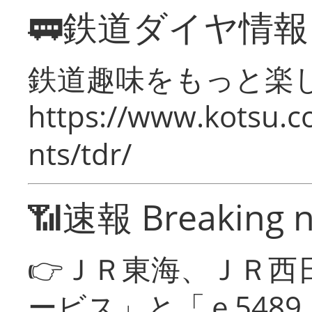
🚃鉄道ダイヤ情
鉄道趣味をもっと楽
https://www.kotsu.co
nts/tdr/
📶速報 Breaking 
👉ＪＲ東海、ＪＲ西
ービス」と「ｅ548