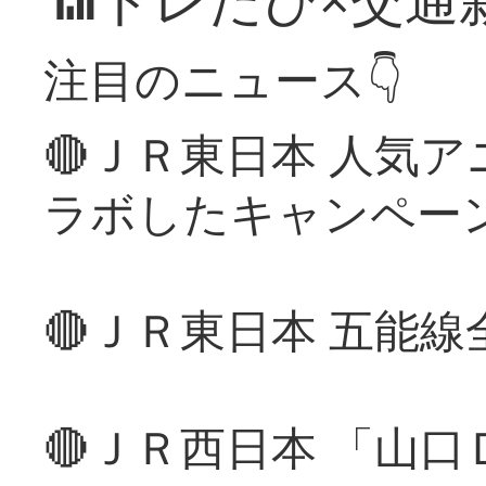
注目のニュース👇
🔴ＪＲ東日本 人気
ラボしたキャンペー
🔴ＪＲ東日本 五能
🔴ＪＲ西日本 「山