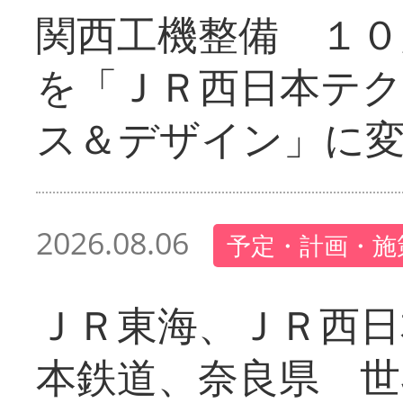
関西工機整備 １０
を「ＪＲ西日本テ
ス＆デザイン」に
2026.08.06
予定・計画・施
ＪＲ東海、ＪＲ西日
本鉄道、奈良県 世