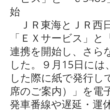
始
ＪＲ東海とＪＲ西日
「ＥＸサービス」と「
連携を開始し、さら
した。９月15日には
した際に紙で発行し
席のご案内）」を電
発車番線や遅延・運