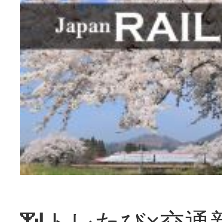
📶トレたび×交通