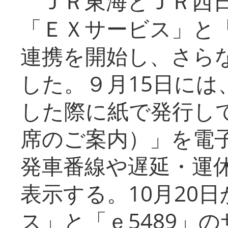
ＪＲ東海とＪＲ西日
「ＥＸサービス」と「
連携を開始し、さら
した。９月15日には
した際に紙で発行し
席のご案内）」を電
発車番線や遅延・運
表示する。10月20
ス」と「ｅ5489」