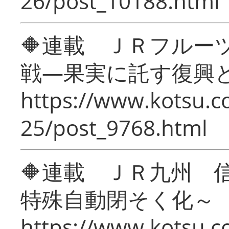
26/post_10188.html
🔶連載 ＪＲフルー
戦―果実に託す復興
https://www.kotsu.c
25/post_9768.html
🔶連載 ＪＲ九州 
特殊自動閉そく化～
https://www.kotsu.c