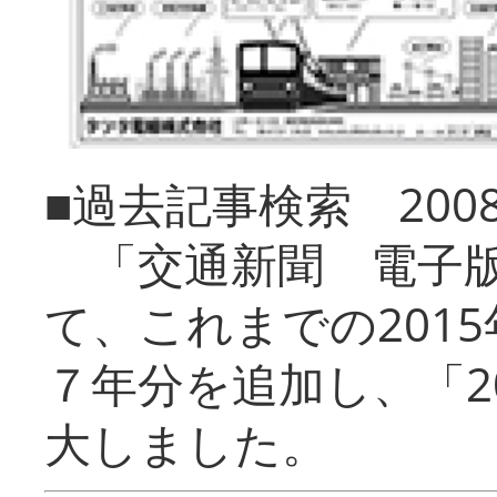
■過去記事検索 20
「交通新聞 電子版
て、これまでの201
７年分を追加し、「2
大しました