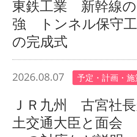
東鉄工業 新幹線の
強 トンネル保守工
の完成式
2026.08.07
予定・計画・施
ＪＲ九州 古宮社長
土交通大臣と面会 