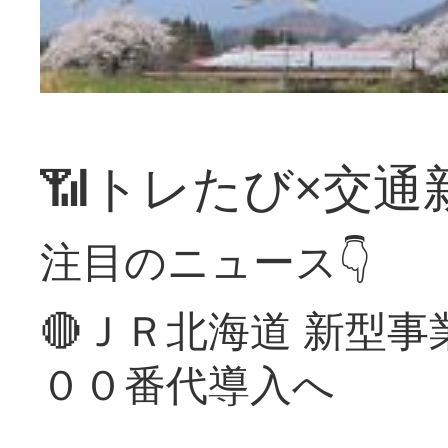
📶トレたび×交通
注目のニュース👇
🔴ＪＲ北海道 新型
００番代導入へ