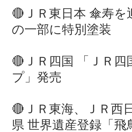
🔴ＪＲ東日本 傘寿
の一部に特別塗装
🔴ＪＲ四国 「ＪＲ
プ」発売
🔴ＪＲ東海、ＪＲ西
県 世界遺産登録「飛