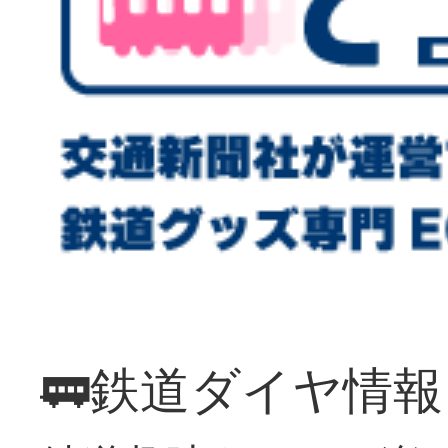
🚃鉄道ダイヤ情