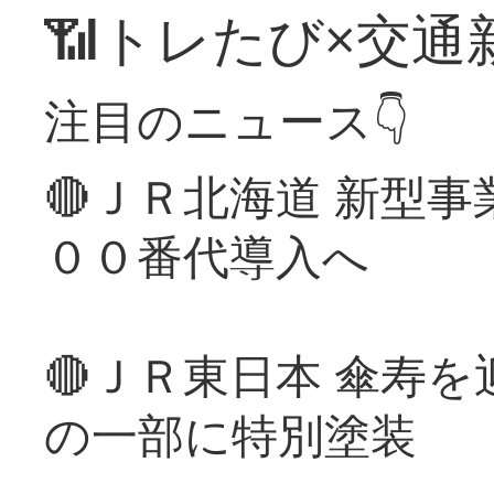
📶トレたび×交通
注目のニュース👇
🔴ＪＲ北海道 新型
００番代導入へ
🔴ＪＲ東日本 傘寿
の一部に特別塗装