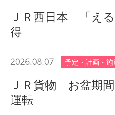
ＪＲ西日本 「える
得
2026.08.07
予定・計画・施
ＪＲ貨物 お盆期間
運転