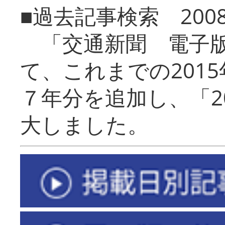
■過去記事検索 20
「交通新聞 電子版
て、これまでの201
７年分を追加し、「2
大しました