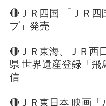
🔴ＪＲ四国 「ＪＲ
プ」発売
🔴ＪＲ東海、ＪＲ西
県 世界遺産登録「飛
信
🔴ＪＲ東日本 映画