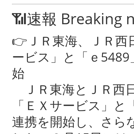
📶速報 Breaking 
👉ＪＲ東海、ＪＲ西
ービス」と「ｅ548
始
ＪＲ東海とＪＲ西日
「ＥＸサービス」と「
連携を開始し、さら