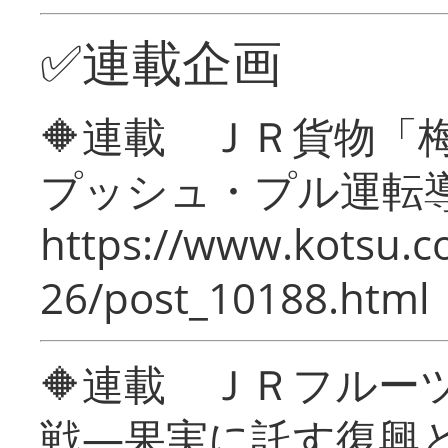
✅連載企画
🔶連載 ＪＲ貨物
プッシュ・プル運転
https://www.kotsu.c
26/post_10188.html
🔶連載 ＪＲフルー
戦―果実に託す復興