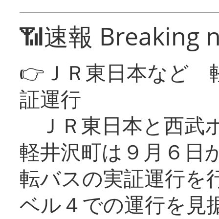
📶速報 Breaking 
👉ＪＲ東日本など 
証運行
ＪＲ東日本と西武ホ
軽井沢町は９月６日か
転バスの実証運行を
ベル４での運行を見