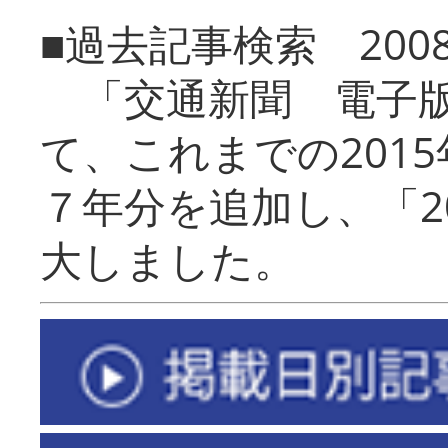
■過去記事検索 20
「交通新聞 電子版
て、これまでの201
７年分を追加し、「2
大しました