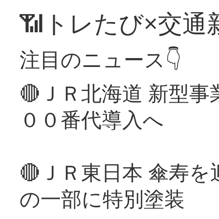
📶トレたび×交通
注目のニュース👇
🔴ＪＲ北海道 新型
００番代導入へ
🔴ＪＲ東日本 傘寿
の一部に特別塗装