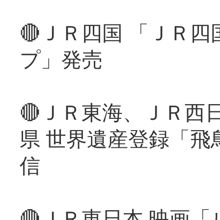
🔴ＪＲ四国 「ＪＲ
プ」発売
🔴ＪＲ東海、ＪＲ西
県 世界遺産登録「飛
信
🔴ＪＲ東日本 映画