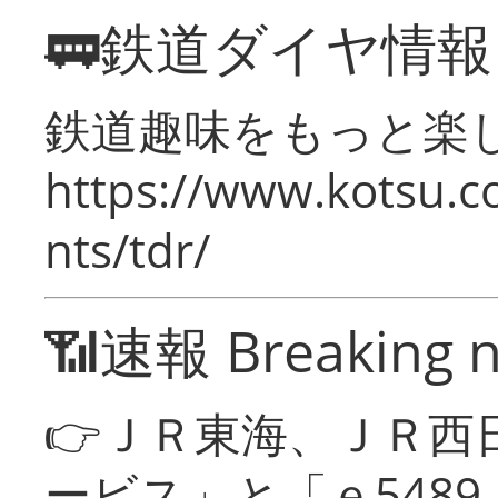
🚃鉄道ダイヤ情
鉄道趣味をもっと楽
https://www.kotsu.co
nts/tdr/
📶速報 Breaking 
👉ＪＲ東海、ＪＲ西
ービス」と「ｅ548