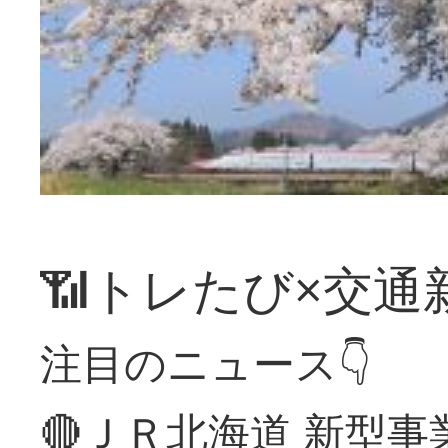
📶トレたび×交通
注目のニュース👇
🔴ＪＲ北海道 新型