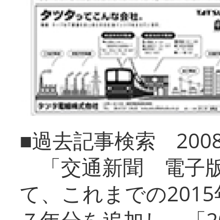
■過去記事検索 20
「交通新聞 電子版
て、これまでの201
７年分を追加し、「2