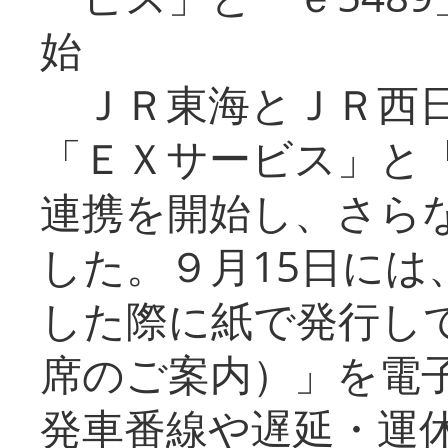
始
ＪＲ東海とＪＲ西日
「ＥＸサービス」と「
連携を開始し、さら
した。９月15日には
した際に紙で発行し
席のご案内）」を電
発車番線や遅延・運