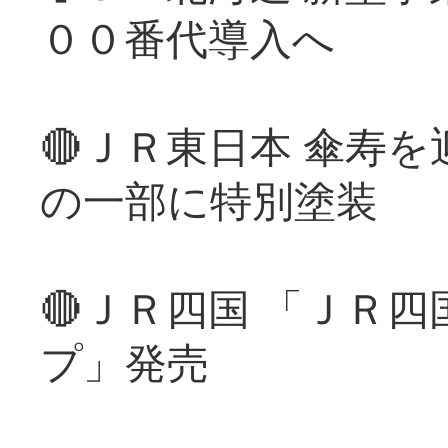
００番代導入へ
🔴ＪＲ東日本 傘寿
の一部に特別塗装
🔴ＪＲ四国 「ＪＲ
プ」発売